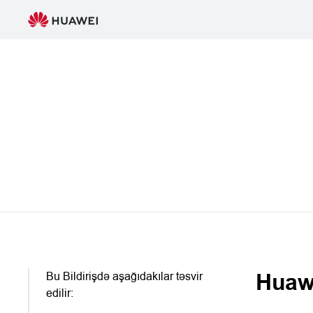
privacy-
statement-
huawei
Bu Bildirişdə aşağıdakılar təsvir
Huawe
edilir: