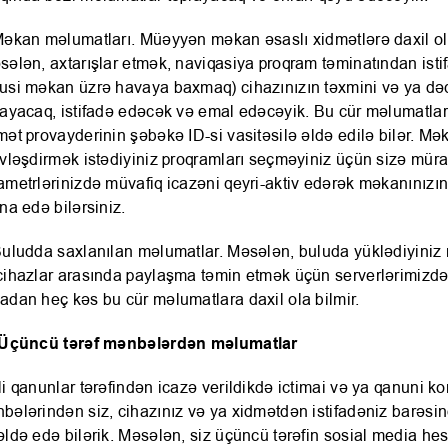
Məkan məlumatları. Müəyyən məkan əsaslı xidmətlərə daxil 
sələn, axtarışlar etmək, naviqasiya proqram təminatından ist
usi məkan üzrə havaya baxmaq) cihazınızın təxmini və ya də
layacaq, istifadə edəcək və emal edəcəyik. Bu cür məlumatla
mət provayderinin şəbəkə ID-si vasitəsilə əldə edilə bilər. Mə
ivləşdirmək istədiyiniz proqramları seçməyiniz üçün sizə mür
ametrlərinizdə müvafiq icazəni qeyri-aktiv edərək məkanınızı
ina edə bilərsiniz.
Buludda saxlanılan məlumatlar. Məsələn, buluda yüklədiyiniz 
cihazlar arasında paylaşma təmin etmək üçün serverlərimizdə
adan heç kəs bu cür məlumatlara daxil ola bilmir.
 Üçüncü tərəf mənbələrdən məlumatlar
li qanunlar tərəfindən icazə verildikdə ictimai və ya qanuni 
bələrindən siz, cihazınız və ya xidmətdən istifadəniz barəsi
əldə edə bilərik. Məsələn, siz üçüncü tərəfin sosial media hes