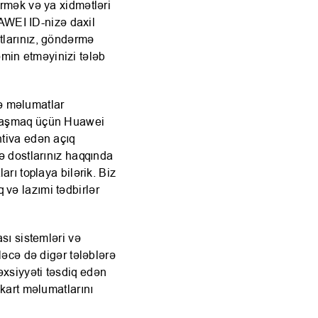
irmək və ya xidmətləri
WEI ID-nizə daxil
tlarınız, göndərmə
min etməyinizi tələb
ə məlumatlar
aylaşmaq üçün Huawei
htiva edən açıq
və dostlarınız haqqında
arı toplaya bilərik. Biz
və lazımi tədbirlər
ası sistemləri və
ləcə də digər tələblərə
əxsiyyəti təsdiq edən
 kart məlumatlarını