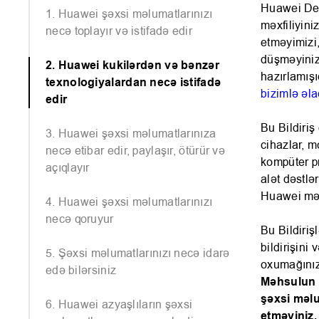
Huawei Devi
1. Huawei şəxsi məlumatlarınızı
məxfiliyini
necə toplayır və istifadə edir
etməyimizi
düşməyinizə
2. Huawei kukilərdən və bənzər
hazırlamışı
texnologiyalardan necə istifadə
bizimlə əla
edir
Bu Bildiriş
3. Huawei şəxsi məlumatlarınıza
cihazlar, m
necə etibar edir, paylaşır, ötürür və
kompüter pr
açıqlayır
alət dəstlə
Huawei məhs
4. Huawei şəxsi məlumatlarınızı
necə qoruyur
Bu Bildiriş
bildirişini 
5. Şəxsi məlumatlarınızı necə idarə
oxumağınızı
edə bilərsiniz
Məhsulun M
şəxsi məlu
6. Huawei azyaşlıların şəxsi
etməyiniz,