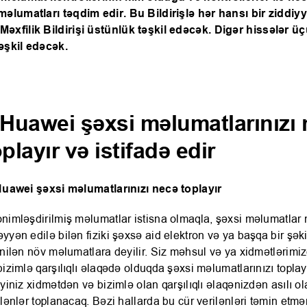
məlumatları təqdim edir. Bu Bildirişlə hər hansı bir ziddiy
əxfilik Bildirişi üstünlük təşkil edəcək. Digər hissələr üç
əşkil edəcək.
 Huawei şəxsi məlumatlarınızı
oplayır və istifadə edir
Huawei şəxsi məlumatlarınızı necə toplayır
nimləşdirilmiş məlumatlar istisna olmaqla, şəxsi məlumatlar
yyən edilə bilən fiziki şəxsə aid elektron və ya başqa bir şək
ənilən növ məlumatlara deyilir. Siz məhsul və ya xidmətlərimiz
bizimlə qarşılıqlı əlaqədə olduqda şəxsi məlumatlarınızı toplaya
iyiniz xidmətdən və bizimlə olan qarşılıqlı əlaqənizdən asılı o
ilənlər toplanacaq. Bəzi hallarda bu cür verilənləri təmin etmə