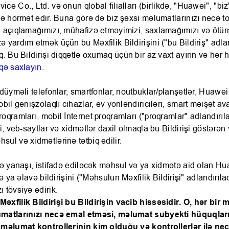
ce Co., Ltd. və onun qlobal filialları (birlikdə, "Huawei", "biz
zə hörmət edir. Buna görə də biz şəxsi məlumatlarınızı necə to
, açıqlamağımızı, mühafizə etməyimizi, saxlamağımızı və ötü
 yardım etmək üçün bu Məxfilik Bildirişini ("bu Bildiriş" adla
q. Bu Bildirişi diqqətlə oxumaq üçün bir az vaxt ayırın və hər h
qə saxlayın
.
 düyməli telefonlar, smartfonlar, noutbuklar/planşetlər, Huawei
obil genişzolaqlı cihazlar, ev yönləndiriciləri, smart məişət av
oqramları, mobil İnternet proqramları ("proqramlar" adlandırıl
ri, veb-saytlar və xidmətlər daxil olmaqla bu Bildirişi göstərə
ul və xidmətlərinə tətbiq edilir.
lə yanaşı, istifadə ediləcək məhsul və ya xidmətə aid olan Hu
və ya əlavə bildirişini ("Məhsulun Məxfilik Bildirişi" adlandırıla
 tövsiyə edirik.
əxfilik Bildirişi bu Bildirişin vacib hissəsidir. O, hər bir
matlarınızı necə emal etməsi, məlumat subyekti hüquqları
 məlumat kontrollerinin kim olduğu və kontrollerlər ilə n