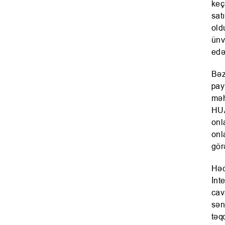
keç
sat
old
ünv
edə
Bəz
pay
məh
HUA
onl
onl
gör
Həq
İnt
cav
sən
təq