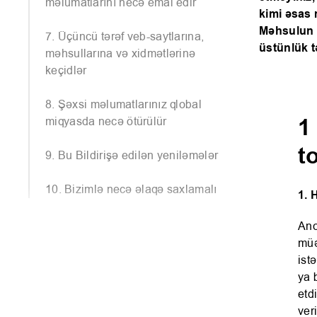
məlumatlarını necə emal edir
kimi əsas 
Məhsulun M
7. Üçüncü tərəf veb-saytlarına,
üstünlük t
məhsullarına və xidmətlərinə
keçidlər
8. Şəxsi məlumatlarınız qlobal
miqyasda necə ötürülür
1
t
9. Bu Bildirişə edilən yeniləmələr
10. Bizimlə necə əlaqə saxlamalı
1. 
Ano
müə
ist
ya 
etd
ver