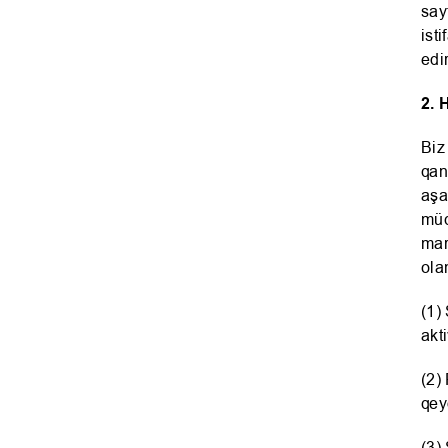
say
ist
edir
2. 
Biz
qan
aşa
müq
mar
ola
(1)
akt
(2)
qey