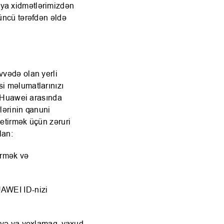
iya xidmətlərimizdən
çüncü tərəfdən əldə
vvədə olan yerli
si məlumatlarınızı
lə Huawei arasında
lərinin qanuni
yetirmək üçün zəruri
lan:
irmək və
UAWEI ID-nizi