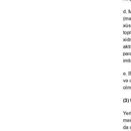
d. 
(mə
xüs
top
xid
akt
par
imt
e. 
və 
olm
(3)
Yer
mən
da 