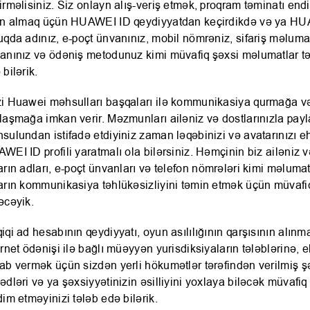
irməlisiniz. Siz onlayn alış-veriş etmək, proqram təminatı end
ın almaq üçün HUAWEI ID qeydiyyatdan keçirdikdə və ya HUA
uqda adınız, e-poçt ünvanınız, mobil nömrəniz, sifariş məluma
anınız və ödəniş metodunuz kimi müvafiq şəxsi məlumatlar tə
 bilərik.
i Huawei məhsulları başqaları ilə kommunikasiya qurmağa v
laşmağa imkan verir. Məzmunları ailəniz və dostlarınızla p
sulundan istifadə etdiyiniz zaman ləqəbinizi və avatarınızı e
WEI ID profili yaratmalı ola bilərsiniz. Həmçinin biz ailəniz 
arın adları, e-poçt ünvanları və telefon nömrələri kimi məlumatl
arın kommunikasiya təhlükəsizliyini təmin etmək üçün müvafiq 
əcəyik.
iqi ad hesabının qeydiyyatı, oyun asılılığının qarşısının alınm
ernet ödənişi ilə bağlı müəyyən yurisdiksiyaların tələblərinə, e
ab vermək üçün sizdən yerli hökumətlər tərəfindən verilmiş ş
ədləri və ya şəxsiyyətinizin əsilliyini yoxlaya biləcək müvafiq
dim etməyinizi tələb edə bilərik.