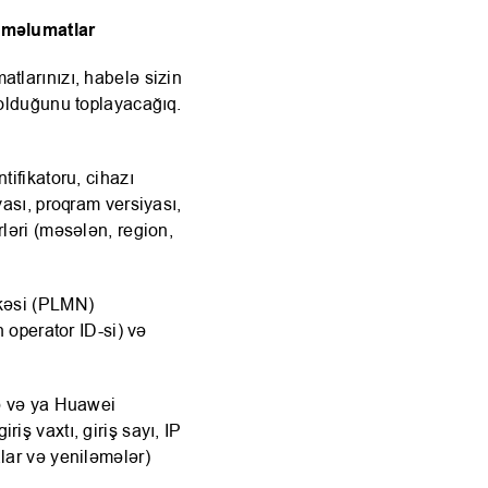
ı məlumatlar
tlarınızı, habelə sizin
 olduğunu toplayacağıq.
tifikatoru, cihazı
yası, proqram versiyası,
ləri (məsələn, region,
əkəsi (PLMN)
n operator ID-si) və
də və ya Huawei
iş vaxtı, giriş sayı, IP
lar və yeniləmələr)