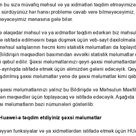
in bu sizə müvafiq məhsul və ya xidmətləri təqdim etməyimizə
li sürdüyünüz hər hansı problemə cavab verə bilməyəcəyimiz,
məyəcəyimiz mənasına gələ bilər.
ə əlaqədar məhsul və ya xidmətlər təqdim edərkən biz məhsu
ə istifadə edilməsini başa düşmək üçün veb-sayt daxilolmalar
məhsul satışlarının həcmi kimi statistik məlumatları da toplayı
Bildirişin məqsədləri baxımından əvvəlki statistik məlumatlar
i qəbul edilir. Şəxsi məlumatlarınızı qeyri-şəxsi məlumatlard
ı-ayrılıqda istifadə etmək üçün əlimizdən gələni edəcəyik. Qe
ışdırılmış şəxsi məlumatlar yenə də şəxsi məlumatlar kimi qəb
 şəxsi məlumatlarınızı yalnız bu Bildirişdə və Məhsulun Məxfili
lən məqsədlər üçün toplayacaq və istifadə edəcəyik. Aşağıda 
si məlumatların bəzi nümunələri göstərilib:
 Huawei-ə təqdim etdiyiniz şəxsi məlumatlar
yyən funksiyalar və ya xidmətlərdən istifadə etmək üçün H