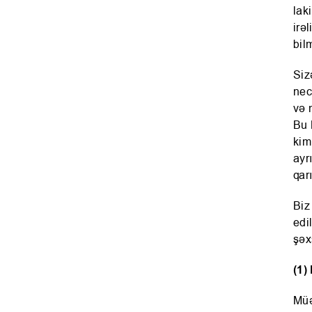
lak
irə
bil
Siz
nec
və 
Bu 
kim
ayr
qar
Biz
edi
şəx
(1)
Müə