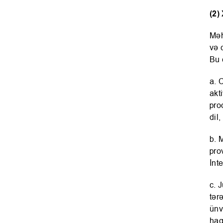
(2)
Məh
və 
Bu 
a. 
akt
pro
dil,
b. 
pro
İnt
c. 
tər
ünv
haq