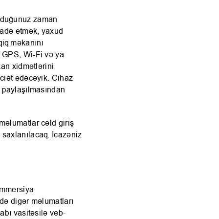
olduğunuz zaman
ifadə etmək, yaxud
qiq məkanını
r GPS, Wi-Fi və ya
kan xidmətlərini
aciət edəcəyik. Cihaz
n paylaşılmasından
məlumatlar cəld giriş
 saxlanılacaq. İcazəniz
kommersiya
ndə digər məlumatları
abı vasitəsilə veb-