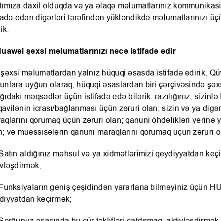
tımıza daxil olduqda və ya əlaqə məlumatlarınız kommunikas
ifadə edən digərləri tərəfindən yükləndikdə məlumatlarınızı ü
ik.
Huawei şəxsi məlumatlarınızı necə istifadə edir
 şəxsi məlumatlardan yalnız hüquqi əsasda istifadə edirik. Qü
unlara uyğun olaraq, hüquqi əsaslardan biri çərçivəsində şəx
ğıdakı məqsədlər üçün istifadə edə bilərik: razılığınız; sizin
avilənin icrası/bağlanması üçün zəruri olan; sizin və ya digər
aqlarını qorumaq üçün zəruri olan; qanuni öhdəlikləri yerinə 
n; və müəssisələrin qanuni maraqlarını qorumaq üçün zəruri o
 Satın aldığınız məhsul və ya xidmətlərimizi qeydiyyatdan keç
ivləşdirmək;
 Funksiyaların geniş çeşidindən yararlana bilməyiniz üçün H
diyyatdan keçirmək;