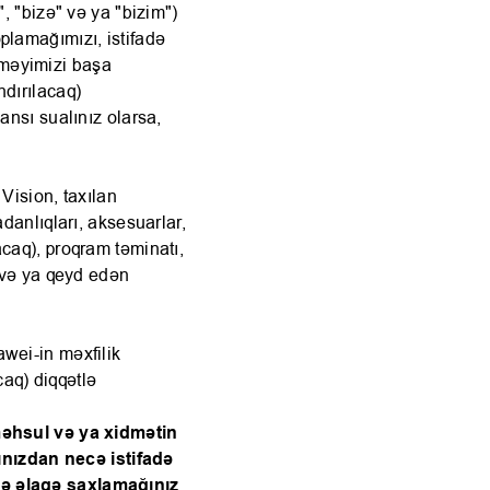
", "bizə" və ya "bizim")
plamağımızı, istifadə
rməyimizi başa
ndırılacaq)
ansı sualınız olarsa,
 Vision, taxılan
adanlıqları, aksesuarlar,
acaq), proqram təminatı,
n və ya qeyd edən
awei-in məxfilik
caq) diqqətlə
 məhsul və ya xidmətin
nızdan necə istifadə
ecə əlaqə saxlamağınız