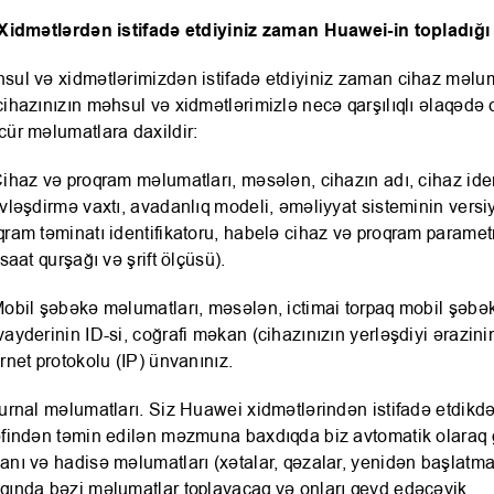
 Xidmətlərdən istifadə etdiyiniz zaman Huawei-in topladığ
sul və xidmətlərimizdən istifadə etdiyiniz zaman cihaz məluma
cihazınızın məhsul və xidmətlərimizlə necə qarşılıqlı əlaqədə
cür məlumatlara daxildir:
Cihaz və proqram məlumatları, məsələn, cihazın adı, cihaz iden
ivləşdirmə vaxtı, avadanlıq modeli, əməliyyat sisteminin versi
qram təminatı identifikatoru, habelə cihaz və proqram parametr
 saat qurşağı və şrift ölçüsü).
Mobil şəbəkə məlumatları, məsələn, ictimai torpaq mobil şəb
vayderinin ID-si, coğrafi məkan (cihazınızın yerləşdiyi ərazini
ernet protokolu (IP) ünvanınız.
Jurnal məlumatları. Siz Huawei xidmətlərindən istifadə etdik
əfindən təmin edilən məzmuna baxdıqda biz avtomatik olaraq gir
anı və hadisə məlumatları (xətalar, qəzalar, yenidən başlatma
qında bəzi məlumatlar toplayacaq və onları qeyd edəcəyik.