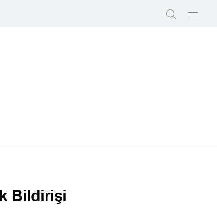
Menyu
Axtar
aç
Bildirişi