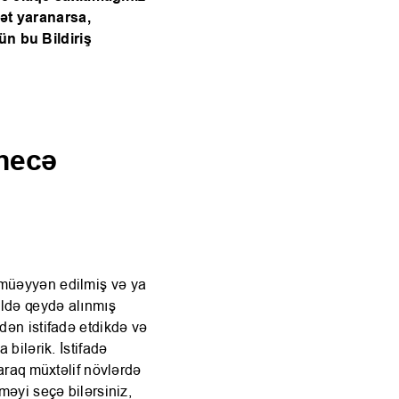
yət yaranarsa,
ün bu Bildiriş
 necə
 müəyyən edilmiş və ya
ildə qeydə alınmış
dən istifadə etdikdə və
 bilərik. İstifadə
laraq müxtəlif növlərdə
məyi seçə bilərsiniz,