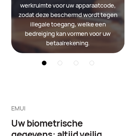
derden maken we gebruik van
werkruimte voor uw apparaatcode,
willekeurige identificaties om te
zodat deze beschermd wordt tegen
voorkomen dat de partners uw
illegale toegang, welke een
identiteit herkennen.
bedreiging kan vormen voor uw
betaalrekening.
EMUI
Uw biometrische
gegevens: altijd veilig