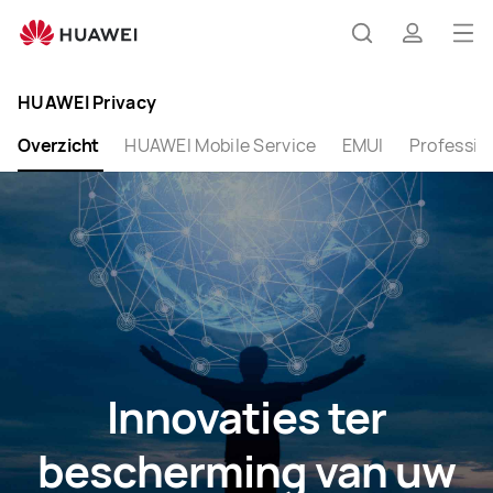
Privacy
Op
Zoeken
profiel
me
Clo
HUAWEI Privacy
Overzicht
HUAWEI Mobile Service
EMUI
Professio
Innovaties ter
bescherming van uw