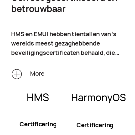
betrouwbaar
HMS en EMUI hebben tientallen van ’s
werelds meest gezaghebbende
beveiligingscertificaten behaald, die
algemeen erkend worden door
mondiale certificeringsinstanties. De
More
mogelijkheden voor
gegevensbescherming van HMS en
EMUI worden gecontroleerd door
derden en zijn bedoeld om uw
persoonlijke privacygegevens in alle
Certificering
Certificering
opzichten te beschermen.