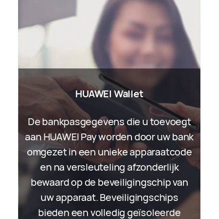
HUAWEI Wallet
HUAWEI Assistant∙TODAY
De bankpasgegevens die u toevoegt
Assistant∙TODAY biedt
aan HUAWEI Pay worden door uw bank
gepersonaliseerde AI Tips-diensten
omgezet in een unieke apparaatcode
en newsfeeds. Waar mogelijk
en na versleuteling afzonderlijk
proberen we al uw persoonlijke
bewaard op de beveiligingschip van
informatie lokaal te verwerken op uw
uw apparaat. Beveiligingschips
apparaat. Bij een samenwerking met
bieden een volledig geïsoleerde