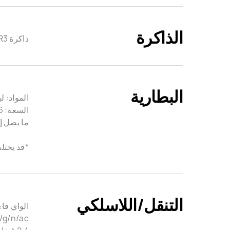
الذاكرة
ذاكرة LPDDR3 سعتها 16 جيجابايت وسرعتها ‏2133 ميجاهرتز
البطارية
المواد: ل
السعة: 56 واط في الساعة(سعة مقدرة)
ما يصل إلى 13 ساعة من تشغيل الفيديو
*قد يختل
التنقل/اللاسلكي
الواي فا
/g/n/ac،