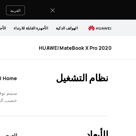
HUAWEI
MateBook
العربية
X
Pro
الهواتف الذكية
الأجهزة القابلة للارتداء
الأج
Specification
HUAWEI MateBook X Pro 2020
نظام التشغيل
Windows 10 Home (·ترقية مجانية إل
حسب الجهاز. 
الأبعاد
العرض