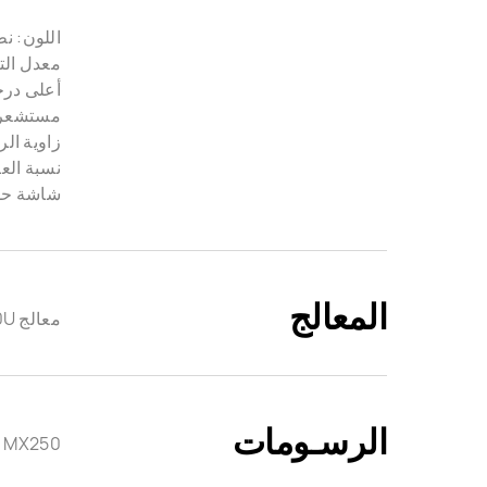
اللون: نطاق الألوان B
معدل التباين:
أعلى درجة سطوع: 50
مستشعر 
زاوية الرؤية: 8
نسبة العرض
شاشة حساسة بلمس متعدد 0
المعالج
معالج Intel® Core™ i7-10510U من الجيل العاشر، تردد 1.8 غيغاهرتز رباعي النوى، السرعة النفاثة تصل إلى 4.9 غيغاهرتز
الرسـومات
® MX250