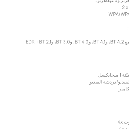
WPA/WP
وBT 2.1‏ + EDR
ميجابكسل
فيديو/دردشة الفيديو
اميرا
 4x
4x