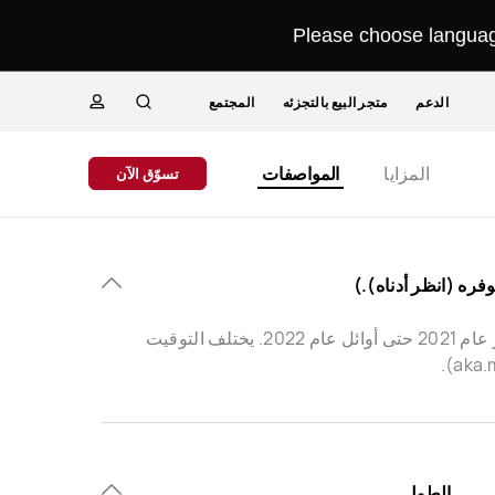
Please choose language
الدعم
متجر البيع بالتجزئه
المجتمع
البحث
ملف
Close
المزايا
المواصفات
تسوّق الآن
تعريفي
سيتم توفير الترقية إلى نظام التشغيل Windows 11 للأجهزة المؤهلة في أواخر عام 2021 حتى أوائل عام 2022. يختلف التوقيت
الطول