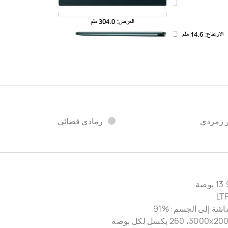
 زمردي
رمادي فضائي
ة إلى الجسم: ‎91%‎