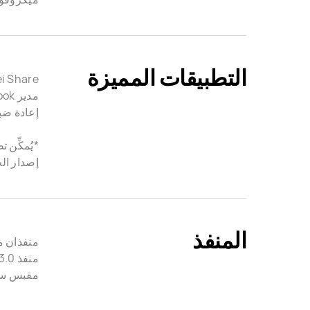
التطبيقات المميزة
مدير HUAWEI MateBook
إعادة ضبط 
إصدار الجهاز 
المنفذ
منفذان من النوع USB-C(يدعم ال
منفذ USB-A 3.0 واحد
مقبس سما