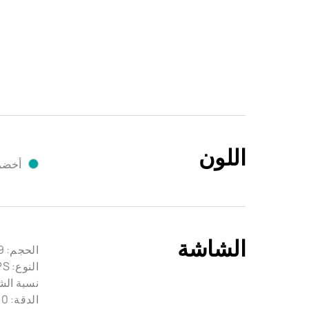
اللون
أخضر
الشاشة
الحجم: 13.9 بوصة
النوع: LTPS
نسبة الشاش
الدقة: ‎3000x2000، ‏260 بكسل لكل بوصة