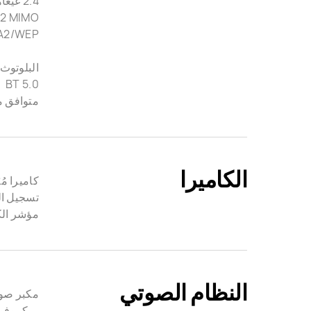
2.4 غيغاهرتز و5 غيغاهرتز،
A2/WEP
البلوتوث:
BT 5.0
متوافق مع BT 4.2، وBT 4.1، وBT 4.0، وBT 3.0، 
الكاميرا
كاميرا مُبَيّتة 1 
تسجيل ال
مؤشر الك
النظام الصوتي
مكبر صوت
ميكروفون 