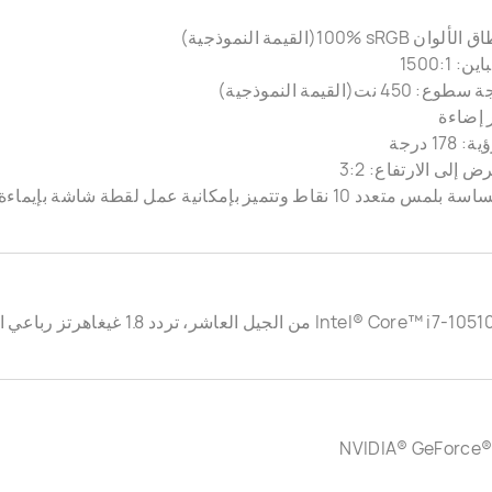
‎100%‎ sRG(القيمة النموذجية)
 1500:1
4 نت(القيمة النموذجية)
إضاءة
17 درجة
 إلى الارتفاع: 3:2
1 نقاط وتتميز بإمكانية عمل لقطة شاشة بإيماءة الإصبع
NVIDIA® GeForce