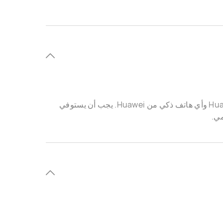
*يُمكِّن تطبيق Huawei Share خاصية مشاركة الشاشات بين Huawei MateBook وأي هاتف ذكي من Huawei. يجب أن يستوفي