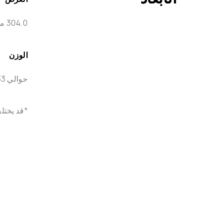
304.0 ملم
الوزن
حوالي 1.33 كجم
*قد يختل