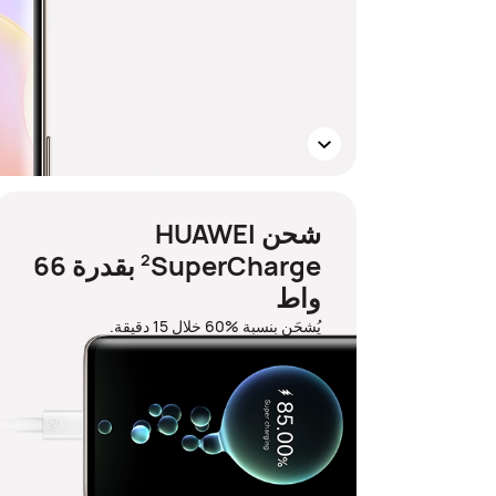
شحن ‏HUAWEI
SuperCharge‏
بقدرة 66
2
واط
يُشحَن بنسبة %60 خلال 15 دقيقة.