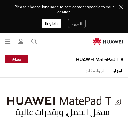
HUAWEI
Please choose language to see content specific to your
MatePad
location.
T
English
8
العربية
فتح
البحث
ملف
القائ
lose
HUAWEI MatePad T 8
تسوّق
تعريفي
المزايا
المواصفات