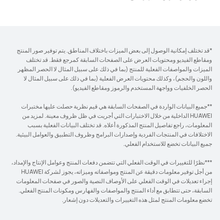
*قد تختلف إمكانية الوصول إلى بعض الميزات باختلاف المناطق. يتم توفير صور المنتج
ومقاطع الفيديو ومحتويات العرض على الصفحات السابقة كمرجع فقط. قد تختلف
الميزات والمواصفات الفعلية للمنتج (بما في ذلك على سبيل المثال لا الحصر المظهر
واللون والحجم)، وكذلك محتويات العرض الفعلية (بما في ذلك على سبيل المثال لا
الحصر الخلفيات وواجهة المستخدم والرموز ومقاطع الفيديو).
**جميع البيانات الواردة في الصفحات السابقة هي قيم نظرية حصلت عليها مختبرات
HUAWEI الداخلية من خلال الاختبارات التي أجريت في ظل ظروف معينة. لمزيد من
المعلومات، راجع تفاصيل المنتج المذكورة أعلاه. قد تختلف البيانات الفعلية بسبب
الاختلافات في المنتجات الفردية وإصدارات البرامج وظروف التطبيق والعوامل البيئية.
جميع البيانات تخضع للاستخدام الفعلي.
***نظرًا للتغييرات في الوقت الفعلي التي تتضمن دفعات المنتج وعوامل الإنتاج والإمداد،
من أجل توفير معلومات دقيقة عن المنتج ومواصفاته وميزاته، يجوز لشركة HUAWEI
إجراء تعديلات في الوقت الفعلي على الأوصاف النصية والصور في صفحات المعلومات
السابقة، حتى تتطابق مع أداء المنتج والمواصفات والفهارس ومكونات المنتج الفعلي.
تخضع معلومات المنتج لمثل هذه التغييرات والتعديلات دون إشعار.