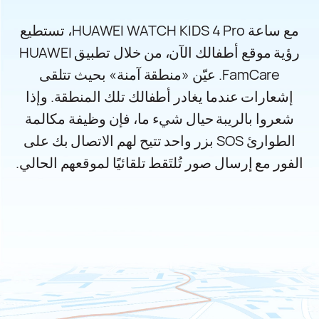
مع ساعة HUAWEI WATCH KIDS 4 Pro، تستطيع
رؤية موقع أطفالك الآن، من خلال تطبيق HUAWEI
FamCare. عيّن «منطقة آمنة» بحيث تتلقى
إشعارات عندما يغادر أطفالك تلك المنطقة. وإذا
شعروا بالريبة حيال شيء ما، فإن وظيفة مكالمة
الطوارئ SOS بزر واحد تتيح لهم الاتصال بك على
الفور مع إرسال صور تُلتَقط تلقائيًا لموقعهم الحالي.