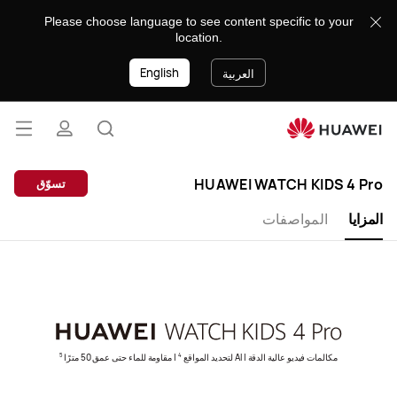
HUAWEI
Please choose language to see content specific to your
WATCH
location.
KID
English
4
العربية
Pro
فتح
البحث
ملف
القائ
lose
HUAWEI WATCH KIDS 4 Pro
تسوّق
تعريفي
المزايا
المواصفات
مكالمات فيديو عالية الدقة | AI لتحديد المواقع
| مقاومة للماء حتى عمق 50 مترًا
5
4