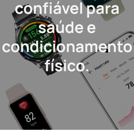
confiável
para
saúde e
condicionamento
físico.