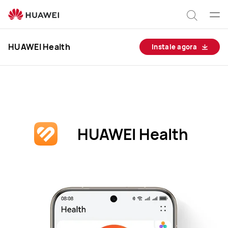
HUAWEI
Health
Abrir
Pesqui
men
HUAWEI Health
Instale agora
HUAWEI Health