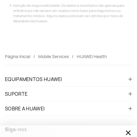
Isenção de responsabilidade: Os dados e resultados são apenas para
referência e não devem ser usados ​​como base para diagnóstico ou
tratamento médico. Alguns dados precisam ser obtidos por meio de
Wearables da Huawei.
Página Inicial
Mobile Services
HUAWEI Health
EQUIPAMENTOS HUAWEI
SUPORTE
SOBRE A HUAWEI
Siga-nos