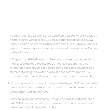
*Alguns recursos exigem a atualização para dispositivos HUAWEI ou
Android para a versão 15.0.8.300 ou superior do aplicativo HUAWEI
Saúde, e para dispositivos iOS para a versão 15.0.8.306 ou superior. O
suporte para as funções acima varia de acordo com a versão. Consulte
a situação real.
**O aplicativo HUAWEI Health não é um software para dispositivos
médicos. Os dados e resultados de medição são apenas para
referência e não devem ser usados ​​como base para diagnóstico e
tratamento. Imagens e efeitos são apenas para referência. Os
recursos podem variar de acordo com o smartphone e o wearable.
Este recurso será disponibilizado via atualização OTA. Para ver a lista
de cidades com suporte, visite:
https://consumer.huawei.com/en/sup
port/content/en-us16014092/
.
Isenção de responsabilidade: O relógio de pressão arterial (série
WATCH D) deve ser usado por pessoas com 18 anos ou mais. Leia
atentamente as Instruções de Uso.