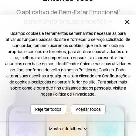
O aplicativo de Bem-Estar Emocional
1
para monitorar suas
emoções —
agradáveis, neutras ou
Usamos cookies e ferramentas semelhantes necessárias para
desagradáveis ​​—
e oferecer um novo
ativar as funções básicas do site e fornecer o serviço solicitado. Se
concordar, também usaremos cookies, que incluem cookies
nível de insights sobre seu bem-estar
próprios e cookies de terceiros, para analisar suas atividades on-
geral.
18
line, melhorar o desempenho do nosso site e apresentar-lhe
anúncios com base no seu identificador único e nas suas atividades
on-line, conforme descrito na nossa
Política de Cookies.
Pode
alterar suas escolhas a qualquer altura clicando em Configurações
de cookies localizadas na parte inferior do site. Para saber mais
sobre como e para que fins utilizamos dados pessoais, visite a
nossa
Política de Privacidade.
Rejeitar todos
Aceitar todos
Mostrar detalhes