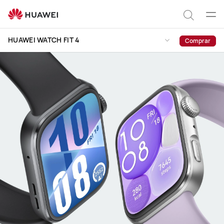
HUAWEI
WATCH
Abrir
Pesqui
FIT
men
HUAWEI WATCH FIT 4
Comprar
4