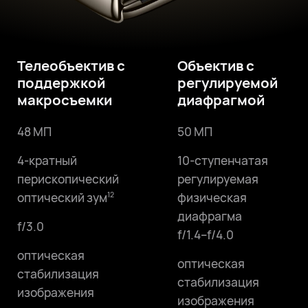
Телеобъектив с
Объектив с
поддержкой
регулируемой
макросъемки
диафрагмой
48 МП
50 МП
4-кратный
10-ступенчатая
перископический
регулируемая
оптический зум
физическая
12
диафрагма
f/3.0
f/1.4–f/4.0
оптическая
оптическая
стабилизация
стабилизация
изображения
изображения