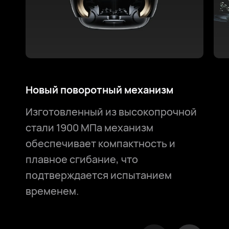
*И
Новый поворотный механизм
Во
пр
Изготовленный из высокопрочной
Ва
стали 1900 МПа механизм
за
обеспечивает компактность и
по
плавное сгибание, что
ве
подтверждается испытанием
временем.