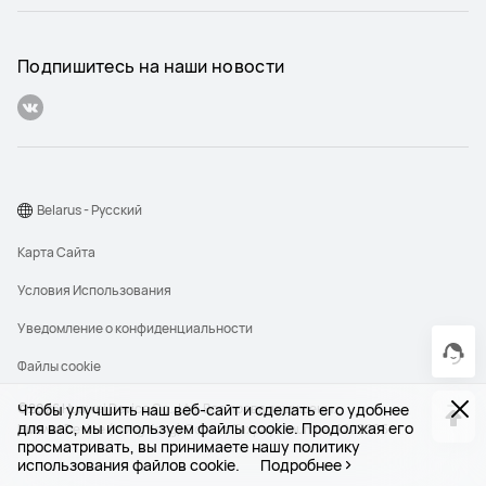
Подпишитесь на наши новости
Belarus - Pусский
Карта Сайта
Условия Использования
Уведомление о конфиденциальности
Файлы сookie
Чтобы улучшить наш веб-сайт и сделать его удобнее
©2026 Huawei Device Co., Ltd. Все права защищены.
для вас, мы используем файлы cookie. Продолжая его
Huawei Device (Hong Kong) Co., Ltd Taxpayer number 1225505
просматривать, вы принимаете нашу политику
использования файлов cookie.
Подробнее