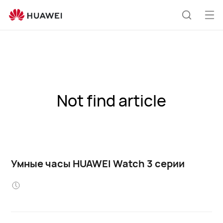
Отк
Поиск
ме
по
сайту
Not find article
Умные часы HUAWEI Watch 3 серии