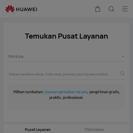
Service
Center
Buk
Kem
Pencari
Me
di
Temukan Pusat Layanan
kereta
Pilih Kota
Pilihan tambahan:
layanan perbaikan via pos
, pengiriman gratis,
praktis, professional.
Pusat Layanan
Titik Koleksi