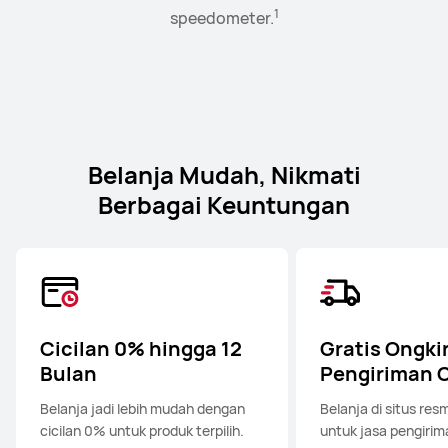
1
2
3
perangkat yang terhubung secara bertahap dengan
dalam mode Lanskap dan Pengganda Aplikasi.
pemasangan awal.
speedometer.
4
sangat mudah.
Belanja Mudah, Nikmati
Berbagai Keuntungan
Cicilan 0% hingga 12
Gratis Ongkir
Bulan
Pengiriman 
Belanja jadi lebih mudah dengan
Belanja di situs res
cicilan 0% untuk produk terpilih.
untuk jasa pengirima