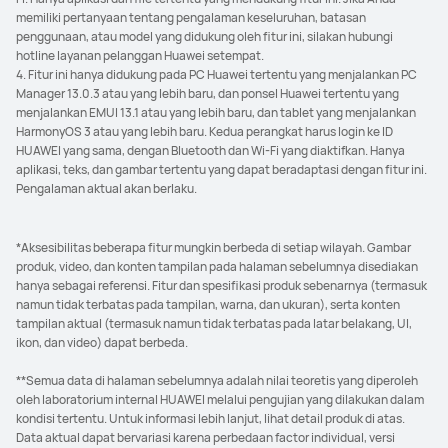
memiliki pertanyaan tentang pengalaman keseluruhan, batasan
penggunaan, atau model yang didukung oleh fitur ini, silakan hubungi
hotline layanan pelanggan Huawei setempat.
4. Fitur ini hanya didukung pada PC Huawei tertentu yang menjalankan PC
Manager 13.0.3 atau yang lebih baru, dan ponsel Huawei tertentu yang
menjalankan EMUI 13.1 atau yang lebih baru, dan tablet yang menjalankan
HarmonyOS 3 atau yang lebih baru. Kedua perangkat harus login ke ID
HUAWEI yang sama, dengan Bluetooth dan Wi-Fi yang diaktifkan. Hanya
aplikasi, teks, dan gambar tertentu yang dapat beradaptasi dengan fitur ini.
Pengalaman aktual akan berlaku.
*Aksesibilitas beberapa fitur mungkin berbeda di setiap wilayah. Gambar
produk, video, dan konten tampilan pada halaman sebelumnya disediakan
hanya sebagai referensi. Fitur dan spesifikasi produk sebenarnya (termasuk
namun tidak terbatas pada tampilan, warna, dan ukuran), serta konten
tampilan aktual (termasuk namun tidak terbatas pada latar belakang, UI,
ikon, dan video) dapat berbeda.
**Semua data di halaman sebelumnya adalah nilai teoretis yang diperoleh
oleh laboratorium internal HUAWEI melalui pengujian yang dilakukan dalam
kondisi tertentu. Untuk informasi lebih lanjut, lihat detail produk di atas.
Data aktual dapat bervariasi karena perbedaan factor individual, versi