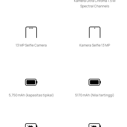
Kamera Ultra Chroma 1.5 M
Spectral Channels
HUAWEI Pura 80 Pro
Pelajari lebih lanjut
13 MP Selfie Camera
Kamera Selfie 13 MP
HUAWEI Pura 80
Pelajari lebih lanjut
5,750 mAh (kapasitas tipikal)
5170 mAh (Nilai tertinggi)