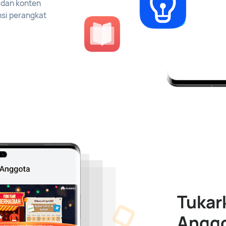
, dan konten
nsi perangkat
Tukar
Angg