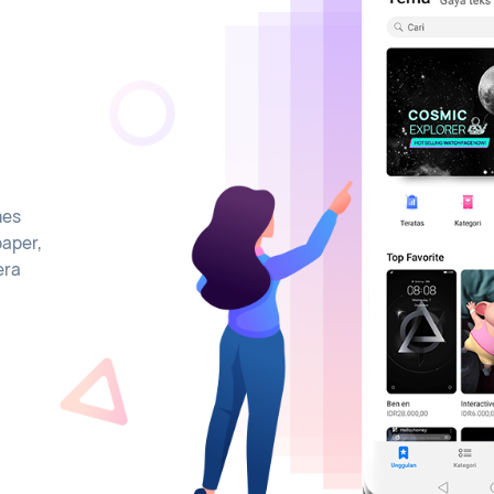
mes
paper,
era