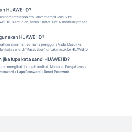
kan HUAWEI ID?
n nomor telepon atau alamat email. Masuk ke
WEI ID”. Kemudian, tekan “Daftar” untuk memulai proses
ggunakan HUAWEI ID?
tautkan akan menjadi nama pengguna Anda. Masuk ke
n kata sandi di "Pusat akun" untuk masuk ke HUAWEI ID.
 jika lupa kata sandi HUAWEI ID?
ngan mengikuti langkah berikut: Masuk ke
Pengaturan >
Password > Lupa Password > Reset Password