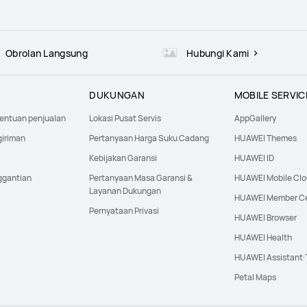
Obrolan Langsung
Hubungi Kami
DUKUNGAN
MOBILE SERVIC
tentuan penjualan
Lokasi Pusat Servis
AppGallery
giriman
Pertanyaan Harga Suku Cadang
HUAWEI Themes
Kebijakan Garansi
HUAWEI ID
ggantian
Pertanyaan Masa Garansi &
HUAWEI Mobile Cl
Layanan Dukungan
HUAWEI Member C
Pernyataan Privasi
HUAWEI Browser
HUAWEI Health
HUAWEI Assistant
Petal Maps