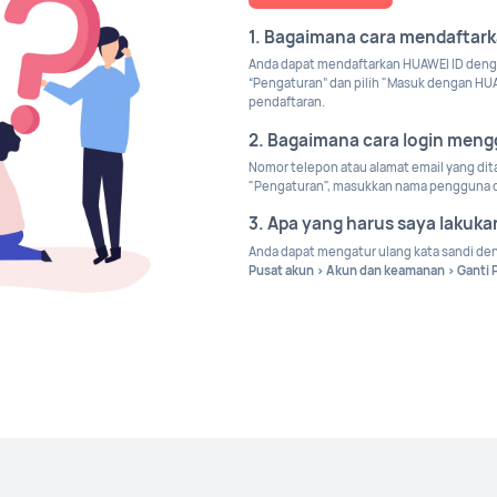
1. Bagaimana cara mendaftar
Anda dapat mendaftarkan HUAWEI ID denga
“Pengaturan” dan pilih "Masuk dengan HUA
pendaftaran.
2. Bagaimana cara login men
Nomor telepon atau alamat email yang di
"Pengaturan", masukkan nama pengguna da
3. Apa yang harus saya lakukan
Anda dapat mengatur ulang kata sandi de
Pusat akun > Akun dan keamanan > Ganti 