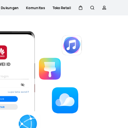
Dukungan
Komunitas
Toko Retail
Kem
Pencarian
Profil
Close
di
kereta