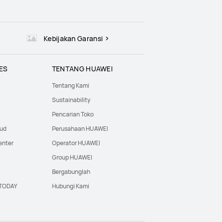
Kebijakan Garansi
ES
TENTANG HUAWEI
Tentang Kami
Sustainability
Pencarian Toko
oud
Perusahaan HUAWEI
enter
Operator HUAWEI
Group HUAWEI
Bergabunglah
·TODAY
Hubungi Kami