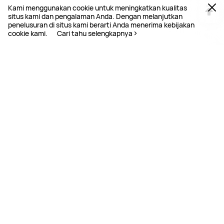
Kami menggunakan cookie untuk meningkatkan kualitas
situs kami dan pengalaman Anda. Dengan melanjutkan
penelusuran di situs kami berarti Anda menerima kebijakan
cookie kami.
Cari tahu selengkapnya
Beranda
Dukungan
Pertanyaan Harga Suku Cadang
PRODUK
Store
DUKUNGAN
MOBILE SERVICES