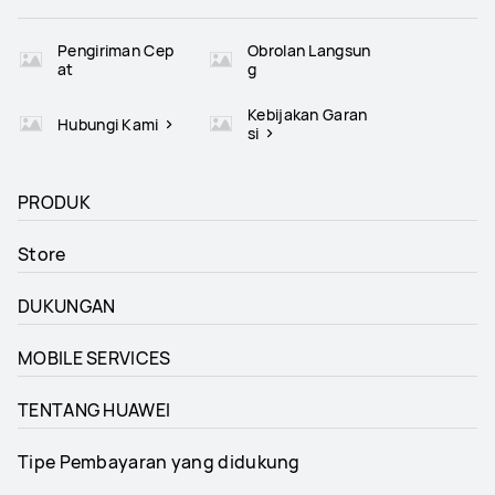
Pengiriman Cep
Obrolan Langsun
at
g
Kebijakan Garan
Hubungi Kami
si
PRODUK
Store
DUKUNGAN
MOBILE SERVICES
TENTANG HUAWEI
Tipe Pembayaran yang didukung