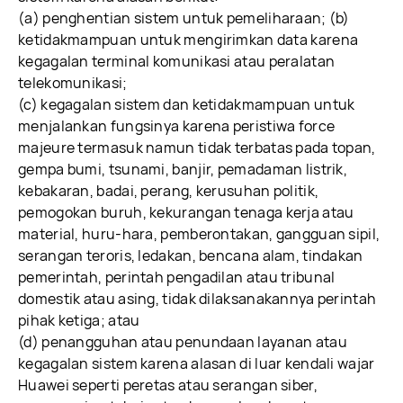
(a) penghentian sistem untuk pemeliharaan; (b)
ketidakmampuan untuk mengirimkan data karena
kegagalan terminal komunikasi atau peralatan
telekomunikasi;
(c) kegagalan sistem dan ketidakmampuan untuk
menjalankan fungsinya karena peristiwa force
majeure termasuk namun tidak terbatas pada topan,
gempa bumi, tsunami, banjir, pemadaman listrik,
kebakaran, badai, perang, kerusuhan politik,
pemogokan buruh, kekurangan tenaga kerja atau
material, huru-hara, pemberontakan, gangguan sipil,
serangan teroris, ledakan, bencana alam, tindakan
pemerintah, perintah pengadilan atau tribunal
domestik atau asing, tidak dilaksanakannya perintah
pihak ketiga; atau
(d) penangguhan atau penundaan layanan atau
kegagalan sistem karena alasan di luar kendali wajar
Huawei seperti peretas atau serangan siber,