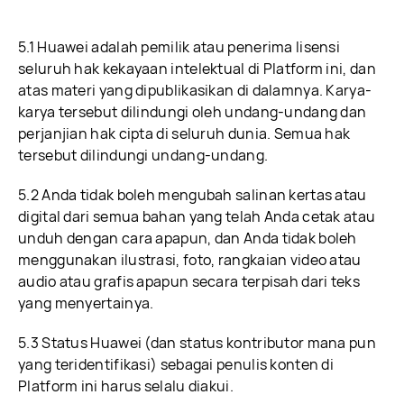
5.1 Huawei adalah pemilik atau penerima lisensi
seluruh hak kekayaan intelektual di Platform ini, dan
atas materi yang dipublikasikan di dalamnya. Karya-
karya tersebut dilindungi oleh undang-undang dan
perjanjian hak cipta di seluruh dunia. Semua hak
tersebut dilindungi undang-undang.
5.2 Anda tidak boleh mengubah salinan kertas atau
digital dari semua bahan yang telah Anda cetak atau
unduh dengan cara apapun, dan Anda tidak boleh
menggunakan ilustrasi, foto, rangkaian video atau
audio atau grafis apapun secara terpisah dari teks
yang menyertainya.
5.3 Status Huawei (dan status kontributor mana pun
yang teridentifikasi) sebagai penulis konten di
Platform ini harus selalu diakui.