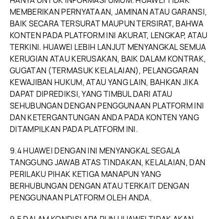
HANYA UNTUK INFORMASI UMUM. HUAWEI TIDAK
MEMBERIKAN PERNYATAAN, JAMINAN ATAU GARANSI,
BAIK SECARA TERSURAT MAUPUN TERSIRAT, BAHWA
KONTEN PADA PLATFORM INI AKURAT, LENGKAP, ATAU
TERKINI. HUAWEI LEBIH LANJUT MENYANGKAL SEMUA
KERUGIAN ATAU KERUSAKAN, BAIK DALAM KONTRAK,
GUGATAN (TERMASUK KELALAIAN), PELANGGARAN
KEWAJIBAN HUKUM, ATAU YANG LAIN, BAHKAN JIKA
DAPAT DIPREDIKSI, YANG TIMBUL DARI ATAU
SEHUBUNGAN DENGAN PENGGUNAAN PLATFORM INI
DAN KETERGANTUNGAN ANDA PADA KONTEN YANG
DITAMPILKAN PADA PLATFORM INI.
9.4 HUAWEI DENGAN INI MENYANGKAL SEGALA
TANGGUNG JAWAB ATAS TINDAKAN, KELALAIAN, DAN
PERILAKU PIHAK KETIGA MANAPUN YANG
BERHUBUNGAN DENGAN ATAU TERKAIT DENGAN
PENGGUNAAN PLATFORM OLEH ANDA.