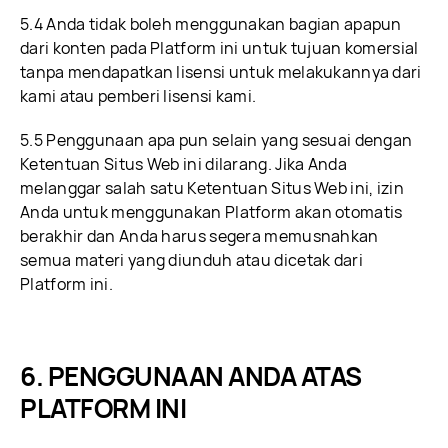
5.4 Anda tidak boleh menggunakan bagian apapun
dari konten pada Platform ini untuk tujuan komersial
tanpa mendapatkan lisensi untuk melakukannya dari
kami atau pemberi lisensi kami.
5.5 Penggunaan apa pun selain yang sesuai dengan
Ketentuan Situs Web ini dilarang. Jika Anda
melanggar salah satu Ketentuan Situs Web ini, izin
Anda untuk menggunakan Platform akan otomatis
berakhir dan Anda harus segera memusnahkan
semua materi yang diunduh atau dicetak dari
Platform ini.
PENGGUNAAN ANDA ATAS
PLATFORM INI