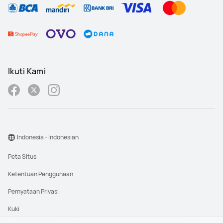
Ikuti Kami
Indonesia - Indonesian
Peta Situs
Ketentuan Penggunaan
Pernyataan Privasi
Kuki