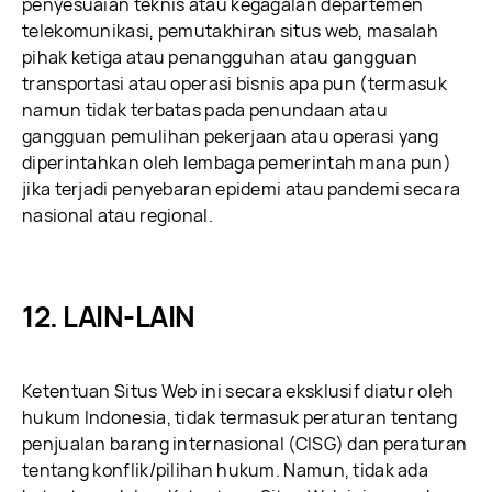
penyesuaian teknis atau kegagalan departemen
telekomunikasi, pemutakhiran situs web, masalah
pihak ketiga atau penangguhan atau gangguan
transportasi atau operasi bisnis apa pun (termasuk
namun tidak terbatas pada penundaan atau
gangguan pemulihan pekerjaan atau operasi yang
diperintahkan oleh lembaga pemerintah mana pun)
jika terjadi penyebaran epidemi atau pandemi secara
nasional atau regional.
LAIN-LAIN
Ketentuan Situs Web ini secara eksklusif diatur oleh
hukum Indonesia, tidak termasuk peraturan tentang
penjualan barang internasional (CISG) dan peraturan
tentang konflik/pilihan hukum. Namun, tidak ada