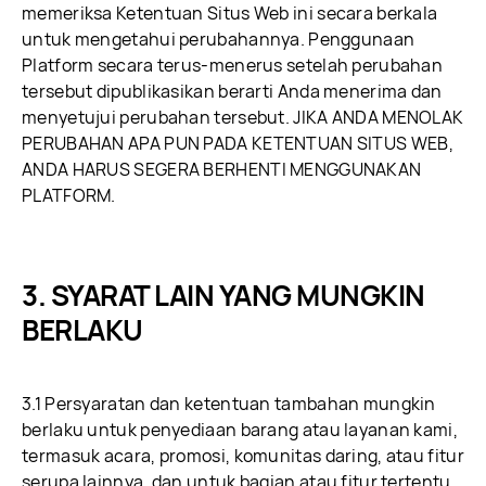
memeriksa Ketentuan Situs Web ini secara berkala
untuk mengetahui perubahannya. Penggunaan
Platform secara terus-menerus setelah perubahan
tersebut dipublikasikan berarti Anda menerima dan
menyetujui perubahan tersebut. JIKA ANDA MENOLAK
PERUBAHAN APA PUN PADA KETENTUAN SITUS WEB,
ANDA HARUS SEGERA BERHENTI MENGGUNAKAN
PLATFORM.
SYARAT LAIN YANG MUNGKIN
BERLAKU
3.1 Persyaratan dan ketentuan tambahan mungkin
berlaku untuk penyediaan barang atau layanan kami,
termasuk acara, promosi, komunitas daring, atau fitur
serupa lainnya, dan untuk bagian atau fitur tertentu