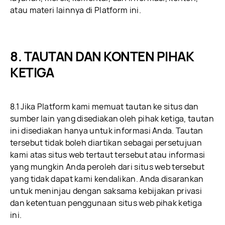
atau materi lainnya di Platform ini.
TAUTAN DAN KONTEN PIHAK
KETIGA
8.1 Jika Platform kami memuat tautan ke situs dan
sumber lain yang disediakan oleh pihak ketiga, tautan
ini disediakan hanya untuk informasi Anda. Tautan
tersebut tidak boleh diartikan sebagai persetujuan
kami atas situs web tertaut tersebut atau informasi
yang mungkin Anda peroleh dari situs web tersebut
yang tidak dapat kami kendalikan. Anda disarankan
untuk meninjau dengan saksama kebijakan privasi
dan ketentuan penggunaan situs web pihak ketiga
ini.