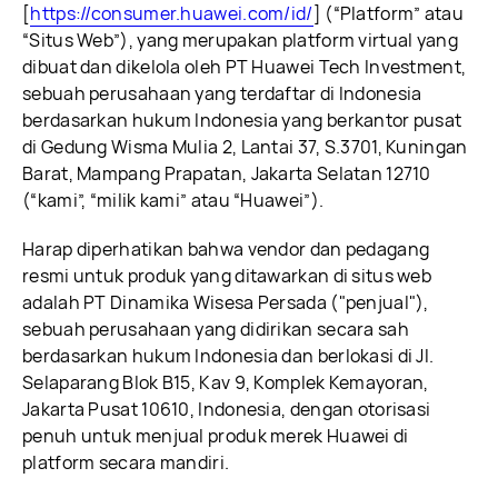
[
https://consumer.huawei.com/id/
] (“Platform” atau
“Situs Web”), yang merupakan platform virtual yang
dibuat dan dikelola oleh PT Huawei Tech Investment,
sebuah perusahaan yang terdaftar di Indonesia
berdasarkan hukum Indonesia yang berkantor pusat
di Gedung Wisma Mulia 2, Lantai 37, S.3701, Kuningan
Barat, Mampang Prapatan, Jakarta Selatan 12710
(“kami”, “milik kami” atau “Huawei”).
Harap diperhatikan bahwa vendor dan pedagang
resmi untuk produk yang ditawarkan di situs web
adalah PT Dinamika Wisesa Persada ("penjual"),
sebuah perusahaan yang didirikan secara sah
berdasarkan hukum Indonesia dan berlokasi di Jl.
Selaparang Blok B15, Kav 9, Komplek Kemayoran,
Jakarta Pusat 10610, Indonesia, dengan otorisasi
penuh untuk menjual produk merek Huawei di
platform secara mandiri.