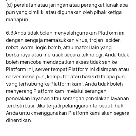
(d) peralatan atau jaringan atau perangkat lunak apa
pun yang dimiliki atau digunakan oleh pihak ketiga
manapun.
6.3 Anda tidak boleh menyalahgunakan Platform ini
dengan sengaja memasukkan virus, trojan, spider,
robot, worm, logic bomb, atau materi lain yang
berbahaya atau merusak secara teknologi. Anda tidak
boleh mencoba mendapatkan akses tidak sah ke
Platform ini, server tempat Platform ini disimpan atau
server mana pun, komputer atau basis data apa pun
yang terhubung ke Platform kami. Anda tidak boleh
menyerang Platform kami melalui serangan
penolakan layanan atau serangan penolakan layanan
terdistribusi. Jika terjadi pelanggaran tersebut, hak
Anda untuk menggunakan Platform kami akan segera
dihentikan.