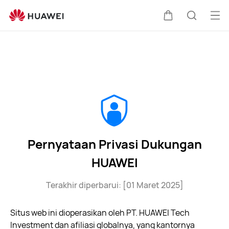
Pernyataan
Privasi
Buk
Kem
Pencari
Dukungan
Me
HUAWEI
di
kereta
Pernyataan Privasi Dukungan
HUAWEI
Terakhir diperbarui: [01 Maret 2025]
Situs web ini dioperasikan oleh PT. HUAWEI Tech
Investment dan afiliasi globalnya, yang kantornya