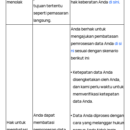
menolak
hak keberatan Anda
di sini
.
tujuan tertentu
seperti pemasaran
langsung.
Anda berhak untuk
mengajukan pembatasan
pemrosesan data Anda
di si
ni
sesuai dengan skenario
berikut ini:
•
Ketepatan data Anda
disengketakan oleh Anda,
dan kami perlu waktu untuk
memverifikasi ketepatan
data Anda.
Anda dapat
•
Data Anda diproses dengan
Hak untuk
membatasi
cara yang melanggar hukum
membatasi
pemrosesan data
namun Anda tidak ingin