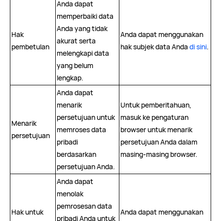
Anda dapat
memperbaiki data
Anda yang tidak
Hak
Anda dapat menggunakan
akurat serta
pembetulan
hak subjek data Anda
di sini
.
melengkapi data
yang belum
lengkap.
Anda dapat
menarik
Untuk pemberitahuan,
persetujuan untuk
masuk ke pengaturan
Menarik
memroses data
browser untuk menarik
persetujuan
pribadi
persetujuan Anda dalam
berdasarkan
masing-masing browser.
persetujuan Anda.
Anda dapat
menolak
pemrosesan data
Hak untuk
Anda dapat menggunakan
pribadi Anda untuk