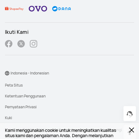
Ikuti Kami
Indonesia - Indonesian
Peta Situs
Ketentuan Penggunaan
Pernyataan Privasi
Kuki
Kami menggunakan cookie untuk meningkatkan kualitas
Hak Cipta © 1998-2026 Huawei Device Co., Ltd. Semua hak dilindungi
situs kami dan pengalaman Anda. Dengan melanjutkan
undang-undang.