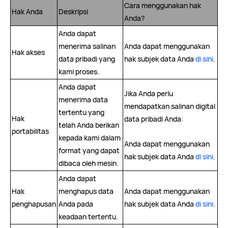
Cara menggunakan hak
Hak Anda
Deskripsi
Anda?
Anda dapat
menerima salinan
Anda dapat menggunakan
Hak akses
data pribadi yang
hak subjek data Anda
di sini
.
kami proses.
Anda dapat
Jika Anda perlu
menerima data
mendapatkan salinan digital
tertentu yang
Hak
data pribadi Anda:
telah Anda berikan
portabilitas
kepada kami dalam
Anda dapat menggunakan
format yang dapat
hak subjek data Anda
di sini
.
dibaca oleh mesin.
Anda dapat
Hak
menghapus data
Anda dapat menggunakan
penghapusan
Anda pada
hak subjek data Anda
di sini
.
keadaan tertentu.