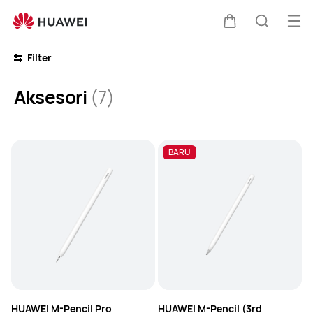
Accessories
Buk
Kem
Pencari
Me
Clo
Filter
di
Aksesori
(7)
kereta
BARU
HUAWEI M-Pencil Pro
HUAWEI M-Pencil (3rd