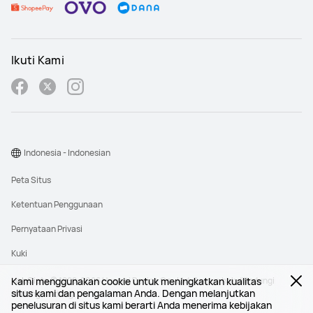
Ikuti Kami
Indonesia - Indonesian
Peta Situs
Ketentuan Penggunaan
Pernyataan Privasi
Kuki
Kami menggunakan cookie untuk meningkatkan kualitas
Hak Cipta © 1998-2026 Huawei Device Co., Ltd. Semua hak dilindungi
situs kami dan pengalaman Anda. Dengan melanjutkan
undang-undang.
penelusuran di situs kami berarti Anda menerima kebijakan