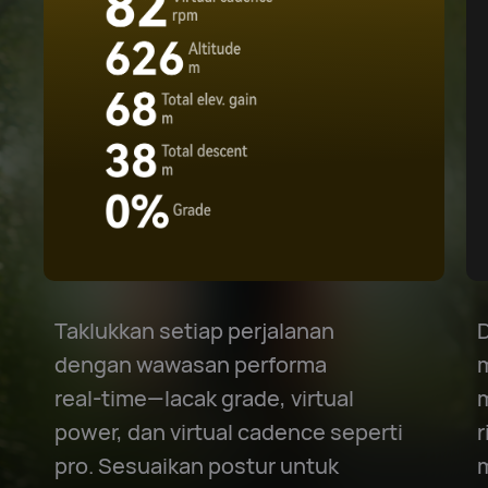
Taklukkan setiap perjalanan
D
dengan wawasan performa
m
real⁠-⁠time—lacak grade, virtual
power, dan virtual cadence seperti
r
pro. Sesuaikan postur untuk
m