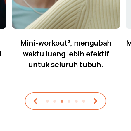
Mini-workout
, mengubah
M
2
i
waktu
luang lebih efektif
untuk seluruh tubuh.