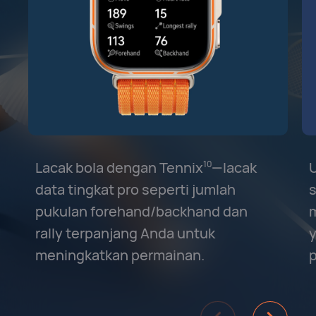
Lacak bola dengan Tennix⁠
⁠—lacak
U
10
data tingkat pro seperti jumlah
s
pukulan forehand/backhand dan
rally terpanjang Anda untuk
y
meningkatkan permainan.
p