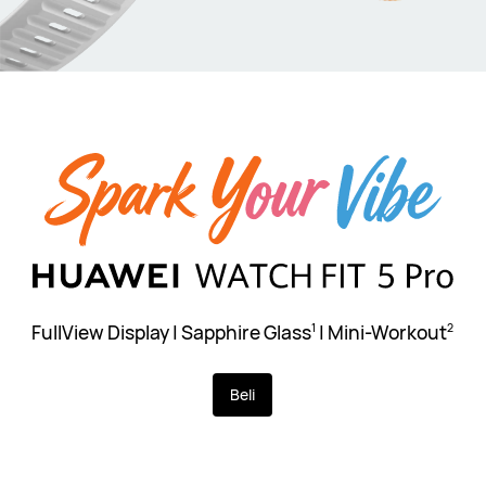
FullView Display | Sapphire Glass
| Mini-Workout
1
2
Beli