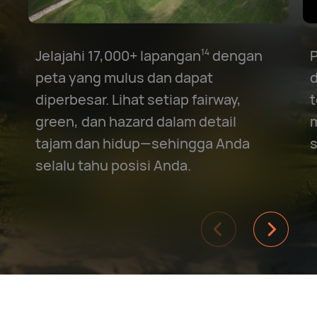
Jelajahi 17,000+ lapangan⁠
dengan
P
14
peta yang mulus dan dapat
d
diperbesar. Lihat setiap fairway,
t
green, dan hazard dalam detail
tajam dan hidup—sehingga Anda
s
selalu tahu posisi Anda.