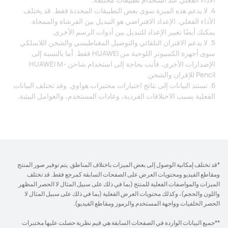
4. لا يدعم هذه الميزة سوى بعض التطبيقات المحددة فقط. قد يختلف
الأداء الفعلي. الإعداد الافتراضي هو التبديل بين الفرشاة والممحاة.
يمكنك أيضًا تغيير الإعداد للتبديل بين أدوات الرسم الأخرى.
5. لا يدعم الاقتران التلقائي والتوصيل المغناطيسي والشحن اللاسلكي
سوى أجهزة الكمبيوتر اللوحية من HUAWEI فقط. أما بالنسبة إلى
الإصدارات الأخرى، فأنت بحاجة إلى استخدام شاحن HUAWEI M-
Pencil للإقران والشحن.
6. تستند البيانات إلى نتائج اختبارات مختبرات هواوي. وقد تختلف البيانات
الفعلية بسبب الاختلافات الفردية، وعادات المستخدم، والعوامل البيئية.
*قد تختلف إمكانية الوصول إلى بعض الميزات باختلاف المناطق. يتم توفير صور المنتج
ومقاطع الفيديو ومحتويات العرض على الصفحات السابقة كمرجع فقط. قد تختلف
الميزات والمواصفات الفعلية للمنتج (بما في ذلك على سبيل المثال لا الحصر المظهر
واللون والحجم)، وكذلك محتويات العرض الفعلية (بما في ذلك على سبيل المثال لا
الحصر الخلفيات وواجهة المستخدم والرموز ومقاطع الفيديو).
**جميع البيانات الواردة في الصفحات السابقة هي قيم نظرية حصلت عليها مختبرات