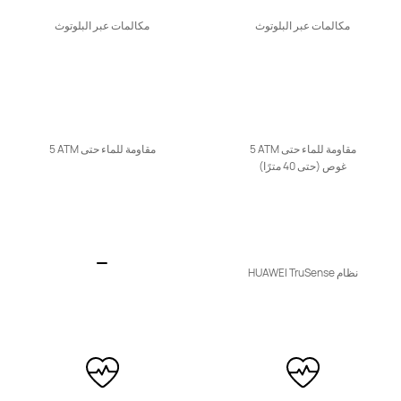
يبدأ في 69.90 د.ك
مكالمات عبر البلوتوث
مكالمات عبر البلوتوث
تعرّف على المزيد
شراء
مقاومة للماء حتى ‎5 ATM‎
مقاومة للماء حتى ‎5 ATM‎
غوص (حتى 40 مترًا)
HUAWEI WATCH KIDS 4 Pro
تعرّف على المزيد
نظام HUAWEI TruSense