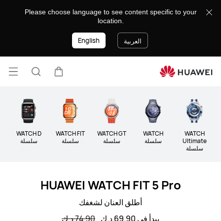
الأجهزة
Please choose language to see content specific to your
القابلة
location.
للارتداء
English
العربية
فتح
عربة
البحث
القائ
lose
WATCH
WATCH
WATCH GT
WATCH FIT
WATCH D
and
Ultimate
سلسلة
سلسلة
سلسلة
سلسلة
سلسلة
HUAWEI WATCH FIT 5 Pro
أطلق العنان لشغفك
يبدأ في 69.90 د.ك
74.90 د.ك