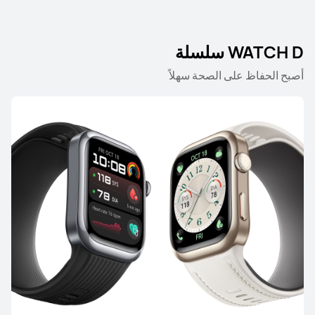
WATCH D سلسلة
‏أصبح الحفاظ على الصحة سهلاً
WATCH GT سلسلة
HUAWEI WATCH GT Runner 2
يبدأ في 105.90 د.ك
تعرّف على المزيد
شراء
HUAWEI WATCH GT 6 Pro