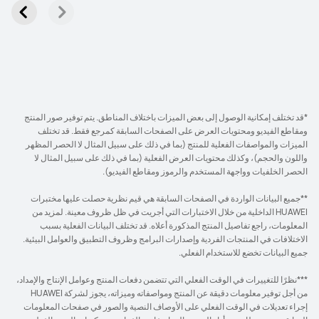
*قد تختلف إمكانية الوصول إلى بعض الميزات باختلاف المناطق. يتم توفير صور المنتج
ومقاطع الفيديو ومحتويات العرض على الصفحات السابقة كمرجع فقط. قد تختلف
الميزات والمواصفات الفعلية للمنتج (بما في ذلك على سبيل المثال لا الحصر المظهر
واللون والحجم)، وكذلك محتويات العرض الفعلية (بما في ذلك على سبيل المثال لا
الحصر الخلفيات وواجهة المستخدم والرموز ومقاطع الفيديو).
**جميع البيانات الواردة في الصفحات السابقة هي قيم نظرية حصلت عليها مختبرات
HUAWEI الداخلية من خلال الاختبارات التي أجريت في ظل ظروف معينة. لمزيد من
المعلومات، راجع تفاصيل المنتج المذكورة أعلاه. قد تختلف البيانات الفعلية بسبب
الاختلافات في المنتجات الفردية وإصدارات البرامج وظروف التطبيق والعوامل البيئية.
جميع البيانات تخضع للاستخدام الفعلي.
***نظرًا للتغييرات في الوقت الفعلي التي تتضمن دفعات المنتج وعوامل الإنتاج والإمداد،
من أجل توفير معلومات دقيقة عن المنتج ومواصفاته وميزاته، يجوز لشركة HUAWEI
إجراء تعديلات في الوقت الفعلي على الأوصاف النصية والصور في صفحات المعلومات