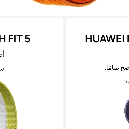
 FIT 5
HUAWEI F
أط
ح تمامًا.
تع