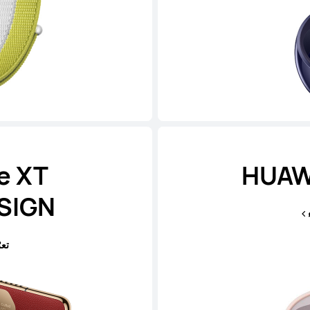
e XT
HUAWE
SIGN
تع