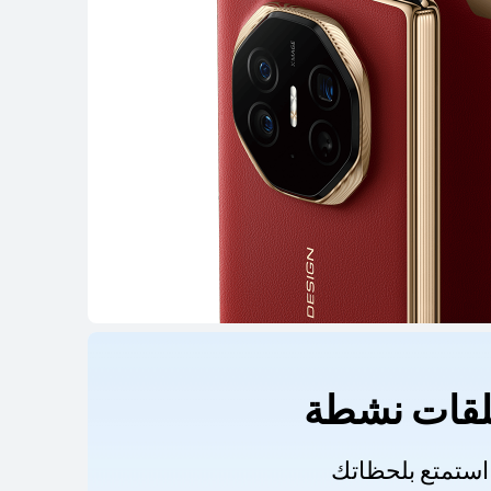
قات نشطة
استمتع بلحظاتك