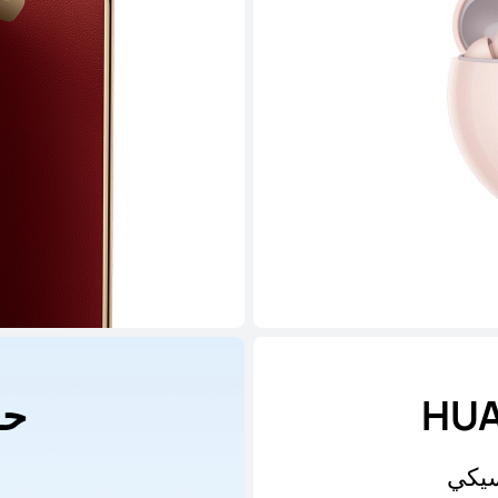
HUA
حل
سيكي