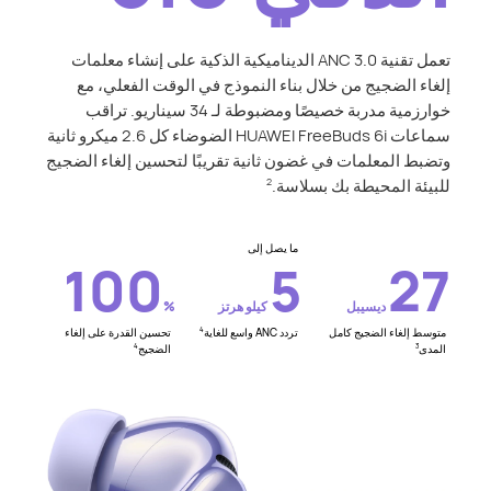
تعمل تقنية ANC 3.0 الديناميكية الذكية على إنشاء معلمات
إلغاء الضجيج من خلال بناء النموذج في الوقت الفعلي، مع
خوارزمية مدربة خصيصًا ومضبوطة لـ 34 سيناريو. تراقب
سماعات HUAWEI FreeBuds 6i الضوضاء كل 2.6 ميكرو ثانية
وتضبط المعلمات في غضون ثانية تقريبًا لتحسين إلغاء الضجيج
للبيئة المحيطة بك بسلاسة.
2
ما يصل إلى
100
5
27
ديسيبل
كيلو هرتز
%
متوسط ​​إلغاء الضجيج كامل
تردد ANC واسع للغاية
تحسين القدرة على إلغاء
4
المدى
الضجيج
4
3