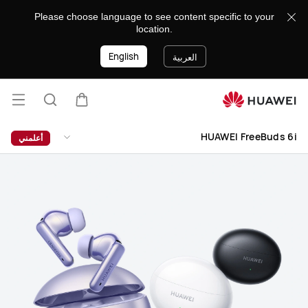
HUAWEI
Please choose language to see content specific to your
FreeBuds
location.
6i
English
العربية
فتح
عربة
البحث
القائ
lose
HUAWEI FreeBuds 6i
أعلمني