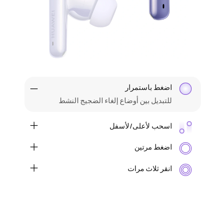
اضغط باستمرار
للتبديل بين أوضاع إلغاء الضجيج النشط
اسحب لأعلى/لأسفل
لرفع/خفض مستوى الصوت
اضغط مرتين
للتشغيل/الإيقاف المؤقت للصوت أو الرد على/
إنهاء مكالمة
انقر ثلاث مرات
لتتجاوز إلى المقطع الصوتي التالي