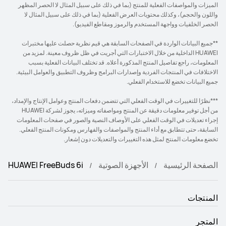
الميزات والمواصفات الفعلية للمنتج (بما في ذلك على سبيل المثال لا الحصر المظهر
واللون والحجم)، وكذلك محتويات العرض الفعلية (بما في ذلك على سبيل المثال لا
الحصر الخلفيات وواجهة المستخدم والرموز ومقاطع الفيديو).
**جميع البيانات الواردة في الصفحات السابقة هي قيم نظرية حصلت عليها مختبرات
HUAWEI الداخلية من خلال الاختبارات التي أجريت في ظل ظروف معينة. لمزيد من
المعلومات، راجع تفاصيل المنتج المذكورة أعلاه. قد تختلف البيانات الفعلية بسبب
الاختلافات في المنتجات الفردية وإصدارات البرامج وظروف التطبيق والعوامل البيئية.
جميع البيانات تخضع للاستخدام الفعلي.
***نظرًا للتغييرات في الوقت الفعلي التي تتضمن دفعات المنتج وعوامل الإنتاج والإمداد،
من أجل توفير معلومات دقيقة عن المنتج ومواصفاته وميزاته، يجوز لشركة HUAWEI
إجراء تعديلات في الوقت الفعلي على الأوصاف النصية والصور في صفحات المعلومات
السابقة، حتى تتطابق مع أداء المنتج والمواصفات والفهارس ومكونات المنتج الفعلي.
تخضع معلومات المنتج لمثل هذه التغييرات والتعديلات دون إشعار.
الصفحة الرئيسية
الأجهزة الصوتية
HUAWEI FreeBuds 6i
المنتجات
المتجر