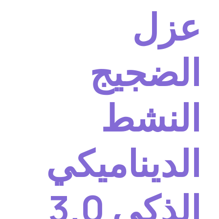
عزل
الضجيج
النشط
الديناميكي
الذكي 3.0