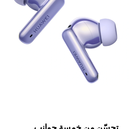
تحسّن من خمسة جوانب