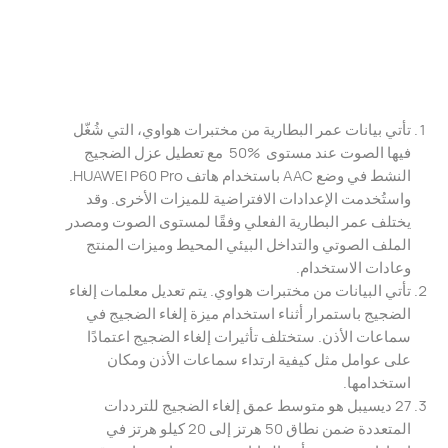
تأتي بيانات عمر البطارية من مختبرات هواوي، التي شُغّل
فيها الصوت عند مستوى ‎ 50% ‎ مع تعطيل عزل الضجيج
النشط في وضع AAC باستخدام هاتف HUAWEI P60 Pro.
واستُخدمت الإعدادات الافتراضية للميزات الأخرى. وقد
يختلف عمر البطارية الفعلي وفقًا لمستوى الصوت ومصدر
الملف الصوتي والتداخل البيئي المحيط وميزات المنتج
وعادات الاستخدام.
تأتي البيانات من مختبرات هواوي. يتم تعديل معلمات إلغاء
الضجيج باستمرار أثناء استخدام ميزة إلغاء الضجيج في
سماعات الأذن. ستختلف تأثيرات إلغاء الضجيج اعتمادًا
على عوامل مثل كيفية ارتداء سماعات الأذن ومكان
استخدامها.
27 ديسيبل هو متوسط ​​عمق إلغاء الضجيج للترددات
المتعددة ضمن نطاق 50 هرتز إلى 20 كيلو هرتز في