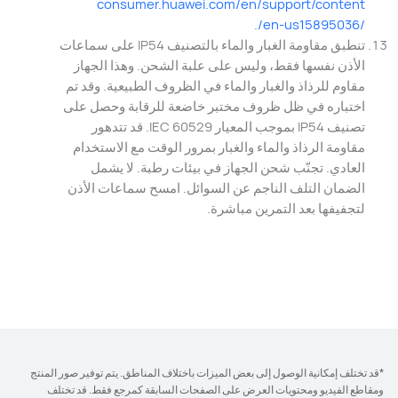
‎consumer.huawei.com/‎
en/support/content
.
/en-us15895036/
‎تنطبق مقاومة الغبار والماء بالتصنيف IP54 على سماعات
الأذن نفسها فقط، وليس على علبة الشحن. وهذا الجهاز
مقاوم للرذاذ والغبار والماء في الظروف الطبيعية. وقد تم
اختباره في ظل ظروف مختبر خاضعة للرقابة وحصل على
تصنيف IP54 بموجب المعيار IEC 60529. قد تتدهور
مقاومة الرذاذ والماء والغبار بمرور الوقت مع الاستخدام
العادي. تجنّب شحن الجهاز في بيئات رطبة. لا يشمل
الضمان التلف الناجم عن السوائل. امسح سماعات الأذن
لتجفيفها⁠ بعد التمرين مباشرة.‎
*قد تختلف إمكانية الوصول إلى بعض الميزات باختلاف المناطق. يتم توفير صور المنتج
ومقاطع الفيديو ومحتويات العرض على الصفحات السابقة كمرجع فقط. قد تختلف