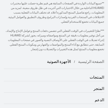
**جميع البيانات الواردة في الصفحات السابقة هي قيم نظرية حصلت عليها مختبرات
HUAWEI الداخلية من خلال الاختبارات التي أجريت في ظل ظروف معينة. لمزيد من
المعلومات، راجع تفاصيل المنتج المذكورة أعلاه. قد تختلف البيانات الفعلية بسبب
الاختلافات في المنتجات الفردية وإصدارات البرامج وظروف التطبيق والعوامل البيئية.
جميع البيانات تخضع للاستخدام الفعلي.
***نظرًا للتغييرات في الوقت الفعلي التي تتضمن دفعات المنتج وعوامل الإنتاج والإمداد،
من أجل توفير معلومات دقيقة عن المنتج ومواصفاته وميزاته، يجوز لشركة HUAWEI
إجراء تعديلات في الوقت الفعلي على الأوصاف النصية والصور في صفحات المعلومات
السابقة، حتى تتطابق مع أداء المنتج والمواصفات والفهارس ومكونات المنتج الفعلي.
تخضع معلومات المنتج لمثل هذه التغييرات والتعديلات دون إشعار.
الصفحة الرئيسية
الأجهزة الصوتية
المنتجات
المتجر
الدعم