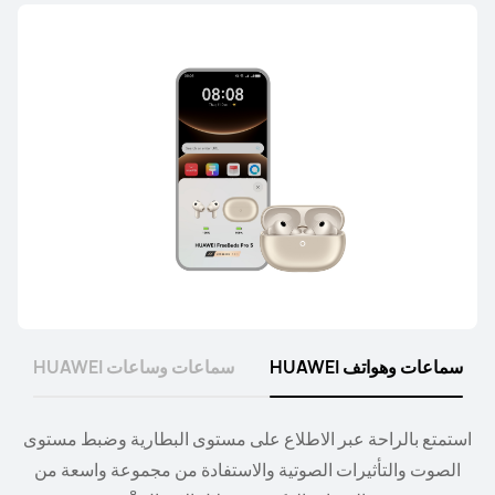
تعرّف على المزيد
شراء
سماعات وهواتف HUAWEI
سماعات وساعات HUAWEI
وصّل الساعة بسماعات الأذن أو مكبرات الصوت، وتحكم في
استمتع بالراحة عبر الاطلاع على مستوى البطارية وضبط مستوى
9
التشغيل ومستوى الصوت من معصمك.
الصوت والتأثيرات الصوتية والاستفادة من مجموعة واسعة من