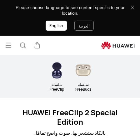
سماعات
Please choose language to see content specific to your
ومكبرات
location.
صوت
English
العربية
فتح
عربة
البحث
القائ
lose
سلسلة
سلسلة
FreeClip
FreeBuds
HUAWEI FreeClip 2 Special
Edition
بالكاد ستشعر بها. صوت واضح تمامًا.