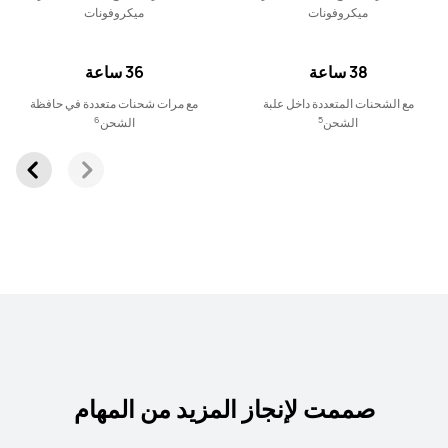
ميكروفونات
ميكروفونات
HUAWEI FreeClip 2 Special Edition
يبدأ في 62.90 د.ك
38 ساعة
36 ساعة
تعرّف على المزيد
شراء
مع الشحنات المتعددة داخل علبة
مع مرات شحنات متعددة في حافظة
6
5
الشحن
الشحن
HUAWEI FreeClip 2
يبدأ في 54.90 د.ك
59.90 د.ك
تعرّف على المزيد
شراء
صممت لإنجاز المزيد من المهام
HUAWEI FreeClip