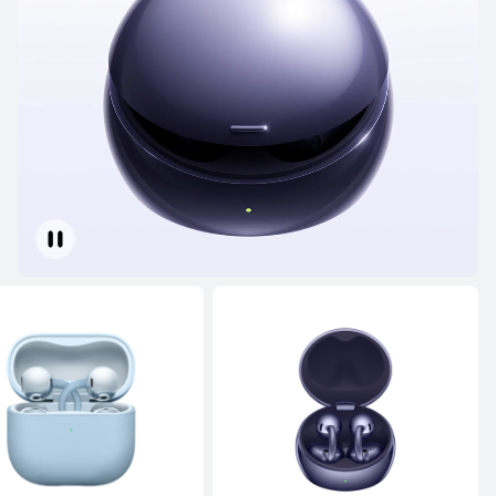
سلسلة FreeBuds
سلسلة FreeClip
سلسلة FreeBuds
جديد
HUAWEI FreeBuds Pro 5
يبدأ في 54.90 د.ك
59.90 د.ك
تعرّف على المزيد
شراء
HUAWEI FreeBuds 6