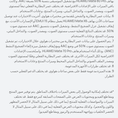
بهاتف HUAWEI Mate 80 Pro مع تشغيل الموسيقى بنسبة ‎50%‎ بصيغة AAC، وكانت
باقي الميزات على الإعدادات الافتراضية. قد يختلف عمر البطارية الفعلي تبعاً لمستوى
الصوت، ومصدر الصوت، والتداخل البيئي، وميزات المنتج، وعادات الاستخدام.
6. بيانات عمر البطارية والشحن مُقدمة من مختبرات هواوي. أُجريت الاختبارات عند توصيل
سماعات الأذن بهاتف HUAWEI Mate X6 يعمل بنظام EMUI 15 أو الإصدارات الأحدث، مع
إيقاف تشغيل عزل الضجيج النشط، وتشغيل الصوت بتنسيق AAC عند مستوى صوت
‎50%‎. قد تختلف النتائج الفعلية حسب مستوى الصوت، ومصدر الصوت، والتداخل البيئي،
وميزات المنتج، وعادات الاستخدام.
7. يتم الحصول على بيانات عمر البطارية من مختبرات هواوي. خلال الاختبارات، تم تشغيل
الصوت بمستوى صوت ‎50%‎ في وضع AAC ومع إيقاف تشغيل ميزة إلغاء الضجيج النشط
(ANC)، وذلك أثناء استخدام هاتف HUAWEI Mate 70 Pro. واستُخدمت الإعدادات
الافتراضية لكل الميزات الأخرى. قد يختلف عمر البطارية الفعلي وفقًا لمستوى الصوت
ومصدر الملف الصوتي والتداخل البيئي المحيط وميزات المنتج وعادات الاستخدام.
8. قد تختلف طرازات الأجهزة المدعومة.
9. هذه الميزة مدعومة فقط على بعض ساعات هواوي. قد يختلف الدعم الفعلي حسب
الطراز.
*قد تختلف إمكانية الوصول إلى بعض الميزات باختلاف المناطق. يتم توفير صور المنتج
ومقاطع الفيديو ومحتويات العرض على الصفحات السابقة كمرجع فقط. قد تختلف
الميزات والمواصفات الفعلية للمنتج (بما في ذلك على سبيل المثال لا الحصر المظهر
واللون والحجم)، وكذلك محتويات العرض الفعلية (بما في ذلك على سبيل المثال لا
الحصر الخلفيات وواجهة المستخدم والرموز ومقاطع الفيديو).