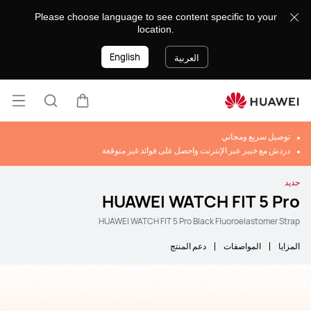
Please choose language to see content specific to your
location.
English
العربية
فتح ا
عربة
البحث
توصيل سريع ومجاني
دردش مع خبير عبر الإنترنت واحصل على فوائد غير متوقعة
جديد
HUAWEI WATCH FIT 5 Pro
HUAWEI WATCH FIT 5 Pro Black Fluoroelastomer Strap
المزايا
المواصفات
دعم المنتج