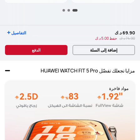
69.90 د.ك
التفاصيل
74.90 د.ك
حفظ
5.00 د.ك
إضافة إلى السلة
الدفع
مزايا تجعلك تفضّل HUAWEI WATCH FIT 5 Pro
مواد فاخرة
