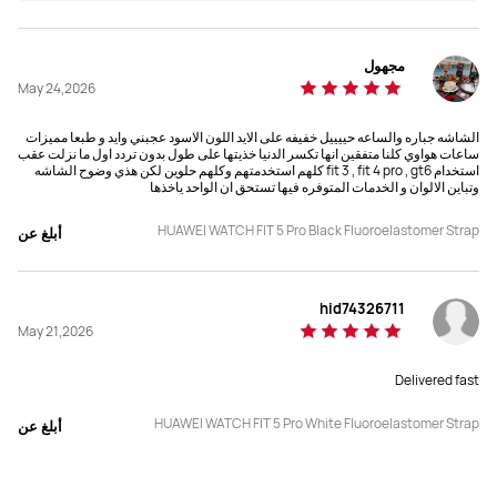
مجهول
May 24,2026
الشاشه جباره والساعه حييييل خفيفه على الايد اللون الاسود عجبني وايد و طبعا مميزات
ساعات هواوي كلنا متفقين انها تكسر الدنيا خذيتها على طول بدون تردد اول ما نزلت عقب
استخدام fit 3 , fit 4 pro , gt6 كلهم استخدمتهم وكلهم حلوين لكن هذي وضوح الشاشه
وتباين الالوان و الخدمات المتوفره فيها تستحق ان الواحد ياخذها
HUAWEI WATCH FIT 5 Pro Black Fluoroelastomer Strap
أبلغ عن
hid74326711
May 21,2026
Delivered fast
HUAWEI WATCH FIT 5 Pro White Fluoroelastomer Strap
أبلغ عن