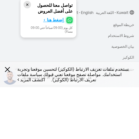
تواصل معنا للحصول
على أفضل العروض
Kuwait - اللغة العربية
Kuwait - English
إضغط هنا >
خريطة الموقع
كل يوم (09:00 صباحاً حتي 09:00
مساءً)
شروط الاستخدام
بيان الخصوصية
الكوكيز
نستخدم ملفات تعريف الارتباط (الكوكيز) لتحسين موقعنا وتجربة
حقوق النشر © 2026-1998 شركة أجهزة هواوي المحدودة. جميع الحقوق محفوظة.
استخدامك. مواصلة تصفح موقعنا تعني قبولك سياسة ملفات
هل تحتاج إلى مساعدة؟ أنا هنا لمساعدتك.
هل تحتاج إلى مساعدة؟ أنا هنا لمساعدتك.
تعريف الارتباط (الكوكيز).
اكتشف المزيد