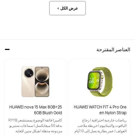
عرض الكل >
العناصر المقترحة
HUAWEI nova 15 Max 8GB+25
HUAWEI WATCH FIT 4 Pro Gre
6GB Blush Gold
en Nylon Strap
رياضات خارجية احترافية | زجاج
‏كاميرا فائقة الوضوح بمستشعر RYYB
الياقوت والتيتانيوم | خريطة ملاعب
بدقة 50 ميغابكسل | ‏سماعات ستيريو
الغولف | عمر بطارية يصل إلى 10 أيام
مزدوجة مذهلة | ‏هيكل متين للغاية.