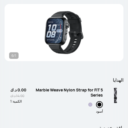
6/1
الهدايا
Marble Weave Nylon Strap for FIT 5
0.00 د.ك
Series
14.90 د.ك
الكمية:
1
أسود
باقة مخصصة