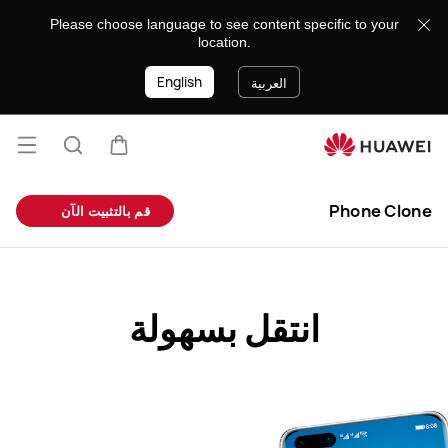
EMUI
Please choose language to see content specific to your
استنساخ
location.
هاتف
English
-
العربية
HUAWEI
الكويت
فتح
عربة
البحث
القائ
lose
Phone Clone
قم بالتثبيت الآن
انتقل بسهولة