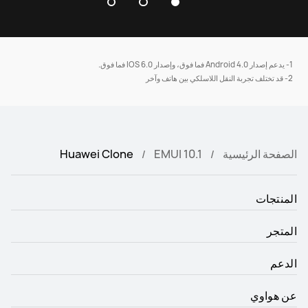
1- يدعم إصدار Android 4.0 فما فوق، وإصدار IOS 6.0 فما فوق.
2- قد تختلف تجربة النقل اللاسلكي بين هاتف وآخر
الصفحة الرئيسية
EMUI 10.1
Huawei Clone
بعد تنصيب تطبيق "Phone Clone" على الهاتفين، قم
المنتجات
بفتح التطبيق واختر"هذا هو الهاتف الجديد" على الهاتف
الجديد ، وفي الهاتف القديم اختر "هذا هو الهاتف القديم"
المتجر
الدعم
عن هواوي