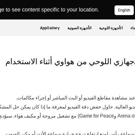
 to see content specific to your location.
English
داء
الأجهزة اللوحية
الأجهزة الصوتية
AppGallery
جهازي اللوحي من هواوي أثناء الاستخدام
 مشاهدة مقاطع الفيديو أو البث المباشر أو إجراء مكالمات.
يو العالية. حاول خفض دقة الفيديو لمعرفة ما إذا كان يمكن حل المشكلة
العب الألعاب عالية الكثافة (مثل Arena of Valor وGame for Peace) مع تش
 سماعة رأس لمنع ارتفاع درجة حرارة سماعة الأذن أو مكبر الصوت.