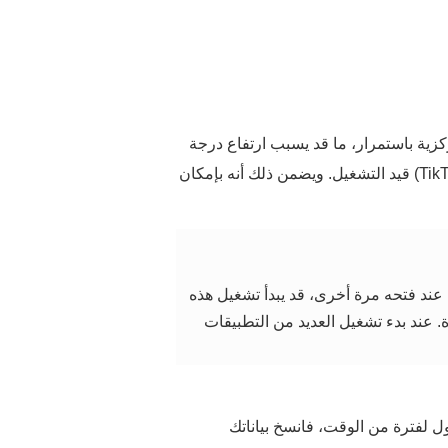
زية باستمرار، ما قد يسبب ارتفاع درجة
حرارة الجهاز واستهلاك الكثير من الطاقة. يمكنك الإبقاء على التطبيقات الاجتماعية الشائعة (مثل WeChat وTikTok) قيد التشغيل. ويضمن ذلك أنه بإمكان
عند فتحه مرة أخرى، قد يبدأ تشغيل هذه
. عند بدء تشغيل العديد من التطبيقات
ل لفترة من الوقت، فانسخ بياناتك