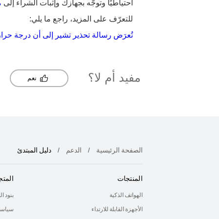
احتياطيًا وتوجَّه بجهازك وإثبات الشراء إلى
م
للتعرّف على المزيد، راجع ما يلي:
تُعرَض رسالة تحذير تشير إلى أن درجة حرار
مفيد أم لا؟
نعم
الصفحة الرئيسية
الدعم
دليل المبتدئ
المنتجات
المتج
الهواتف الذكية
بنود ا
الأجهزة القابلة للارتداء
سياسة