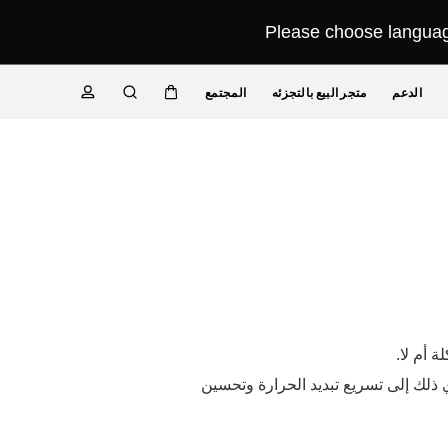
Please choose language
الدعم
متجر البيع بالتجزئه
المجتمع
عربة
البحث
ملف
تعريفي
 أم لا.
غيل مروحة أو مكيف هواء. سيؤدي ذلك إلى تسريع تبديد الحرارة وتحسين