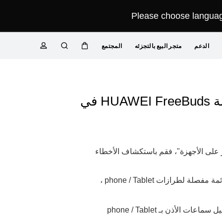
Please choose language
الدعم
متجر البيع بالتجزئه
المجتمع
عربة
البحث
ملف
تعريفي
غير قادر على العثور على سماعات الأذن / WATCH Buds من سلسلة HUAWEI FreeBuds في
ر على الأجهزة"، فقم باستكشاف الأخطاء
تأكد من أن phone / Tablet يعمل بنظام EMUI 11.0/ HarmonyOS 2.0 أو الإصدارات الأحدث. للحصول على قائمة مفصلة لطرازات phone / Tablet ،
قم بتسجيل الدخول إلى جهاز حساب هواوي على جهاز phone / Tablet ، وقم بتمكين Find Device ، وقم بتوصيل سماعات الأذن بـ phone / Tablet