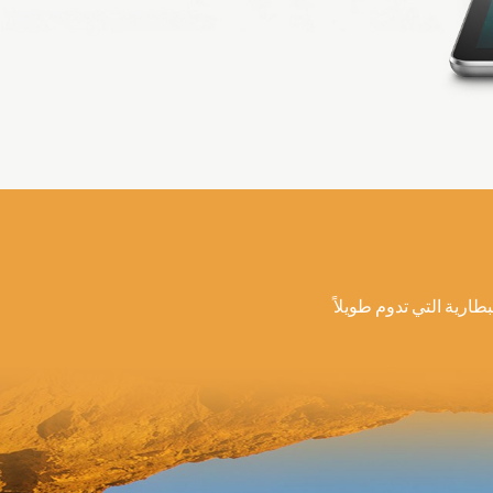
هاراً. ستضمن البطارية التي تدوم طويلاً