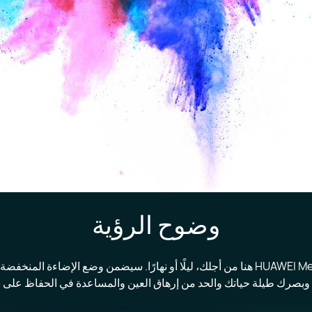
وضوح الرؤية
هاتف HUAWEI MediaPad T3 10 هنا من أجلك، ليلًا أو نهارًا. سيضمن وضع الإضاءة ال
بصرك طيلة حياتك والحد من إرهاق العين والمساعدة في الحفاظ على ن