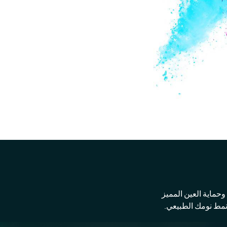
منخفضة وحماية العين المميز
مط نومك الطبيعي.