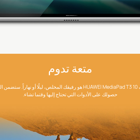
متعة تدوم
كن مميزًا، أخرج، فهاتف HUAWEI MediaPad T3 10 هو رفيقك المخلص، ليلًا أو ن
حصولك على الأدوات التي تحتاج إليها وقتما تشاء.