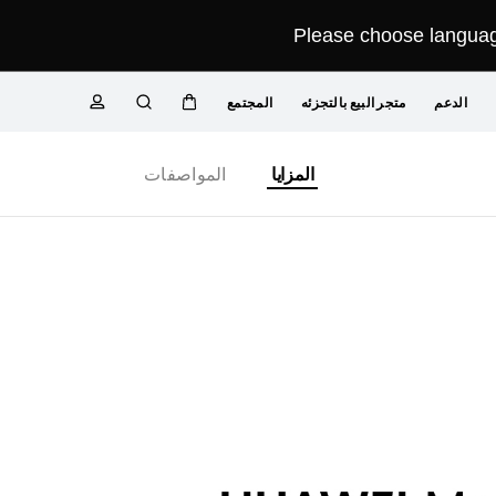
Please choose language
الدعم
متجر البيع بالتجزئه
المجتمع
عربة
البحث
ملف
Close
المزايا
المواصفات
تعريفي