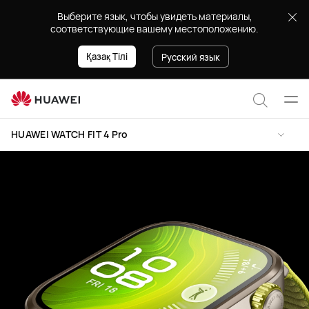
HUAWEI
Выберите язык, чтобы увидеть материалы,
WATCH
соответствующие вашему местоположению.
FIT
4
Қазақ Тілі
Русский язык
Pro
Отк
Поиск
мен
HUAWEI WATCH FIT 4 Pro
по
сайту