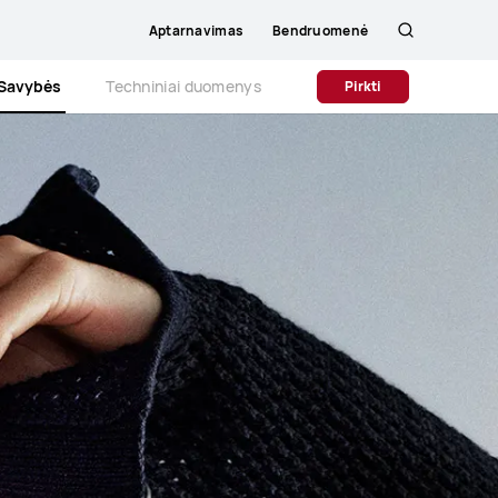
Aptarnavimas
Bendruomenė
Paieška
Savybės
Techniniai duomenys
Pirkti