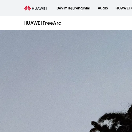
HUAWEI
Dėvimieji įrenginiai
Audio
HUAWEI M
FreeArc
HUAWEI FreeArc