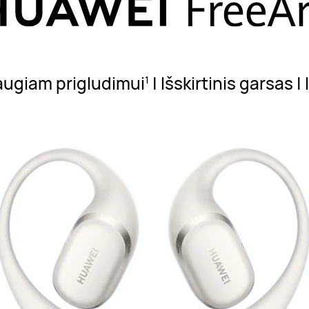
augiam prigludimui
| Išskirtinis garsas
1