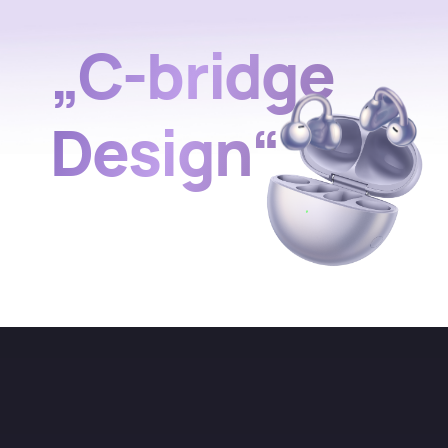
„C-bridge
Design“