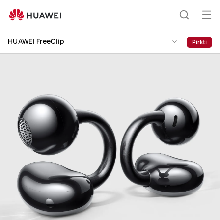
HUAWEI
FreeClip
Ati
Paieška
men
HUAWEI FreeClip
Pirkti