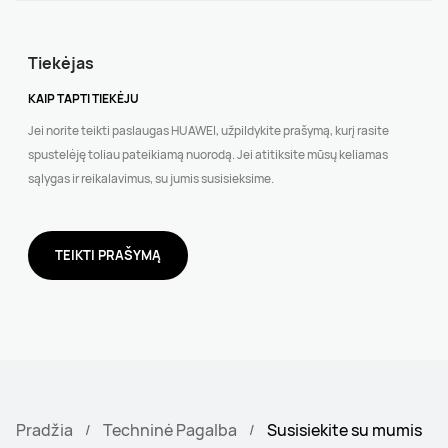
Tiekėjas
KAIP TAPTI TIEKĖJU
Jei norite teikti paslaugas HUAWEI, užpildykite prašymą, kurį rasite
spustelėję toliau pateikiamą nuorodą. Jei atitiksite mūsų keliamas
sąlygas ir reikalavimus, su jumis susisieksime.
TEIKTI PRAŠYMĄ
Pradžia
Techninė Pagalba
Susisiekite su mumis