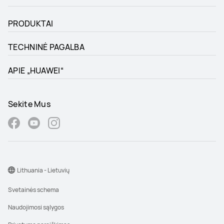
PRODUKTAI
TECHNINĖ PAGALBA
APIE „HUAWEI“
Sekite Mus
Lithuania - Lietuvių
Svetainės schema
Naudojimosi sąlygos