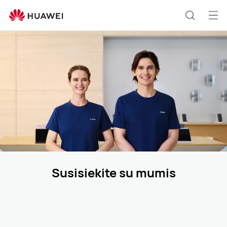
Susisiekite
su
Ati
Paieška
mumis
men
Susisiekite su mumis