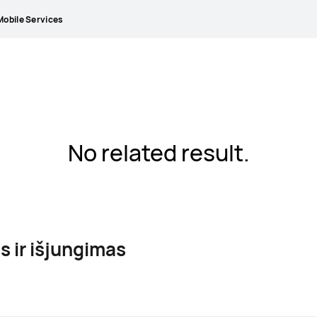
obile Services
No related result.
s ir išjungimas