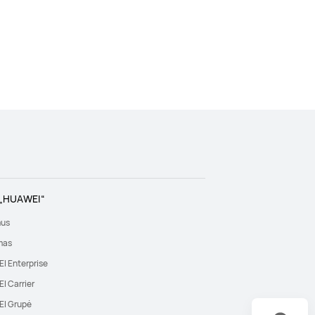
 „HUAWEI“
mus
mas
I Enterprise
I Carrier
I Grupė