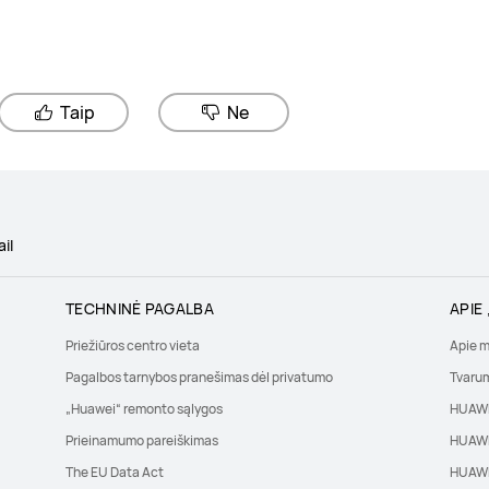
Taip
Ne
ail
TECHNINĖ PAGALBA
APIE
Priežiūros centro vieta
Apie 
Pagalbos tarnybos pranešimas dėl privatumo
Tvaru
„Huawei“ remonto sąlygos
HUAWE
Prieinamumo pareiškimas
HUAWE
The EU Data Act
HUAWE