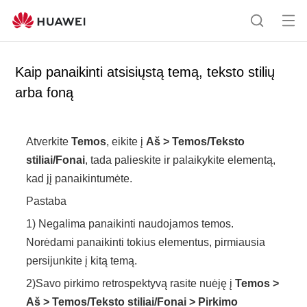
Ati
P
dar
a
yti
i
Kaip panaikinti atsisiųstą temą, teksto stilių
me
e
arba foną
niu
š
k
a
Atverkite
Temos
, eikite į
Aš
>
Temos/Teksto
stiliai/Fonai
, tada palieskite ir palaikykite elementą,
kad jį panaikintumėte.
Pastaba
1) Negalima panaikinti naudojamos temos.
Norėdami panaikinti tokius elementus, pirmiausia
persijunkite į kitą temą.
2)
Savo pirkimo retrospektyvą rasite nuėję į
Temos
>
Aš
>
Temos/Teksto stiliai/Fonai
>
Pirkimo