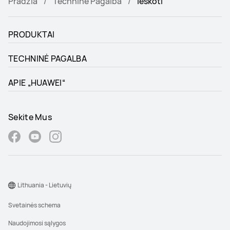
Pradžia
Techninė Pagalba
Ieškoti
PRODUKTAI
TECHNINĖ PAGALBA
APIE „HUAWEI“
Sekite Mus
Lithuania - Lietuvių
Svetainės schema
Naudojimosi sąlygos