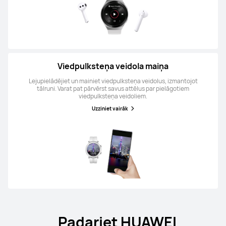
Viedpulksteņa veidola maiņa
Lejupielādējiet un mainiet viedpulksteņa veidolus, izmantojot
tālruni. Varat pat pārvērst savus attēlus par pielāgotiem
viedpulksteņa veidoliem.
Uzziniet vairāk
Padariet HUAWEI