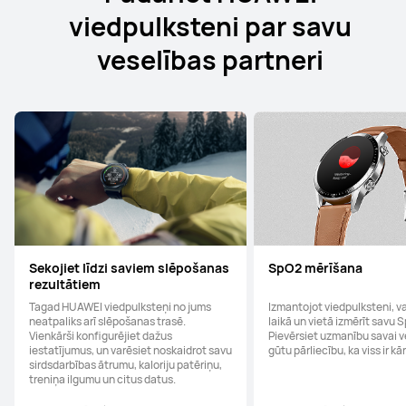
viedpulksteni par savu
veselības partneri
Sekojiet līdzi saviem slēpošanas
SpO2 mērīšana
rezultātiem
Tagad HUAWEI viedpulksteņi no jums
Izmantojot viedpulksteni, v
neatpaliks arī slēpošanas trasē.
laikā un vietā izmērīt savu 
Vienkārši konfigurējiet dažus
Pievērsiet uzmanību savai ve
iestatījumus, un varēsiet noskaidrot savu
gūtu pārliecību, ka viss ir kā
sirdsdarbības ātrumu, kaloriju patēriņu,
treniņa ilgumu un citus datus.