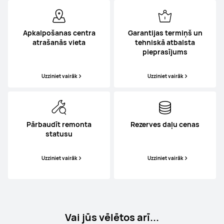
Apkalpošanas centra
Garantijas termiņš un
atrašanās vieta
tehniskā atbalsta
pieprasījums
Uzziniet vairāk
Uzziniet vairāk
Pārbaudīt remonta
Rezerves daļu cenas
statusu
Uzziniet vairāk
Uzziniet vairāk
Vai jūs vēlētos arī...