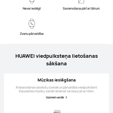
Nevar ieslēgt
Savienošana pārī ar tālruni
Zvanu pārvaldība
HUAWEI viedpulksteņa lietošanas
sākšana
Mūzikas ieslēgšana
Atskaņošanas sarakstu izveide un pārvaldība viedpulkstenī.
Klausieties mūziku, kamēr skrienat vai braucat ar riteni.
Uzziniet vairāk