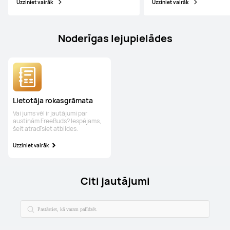
Uzziniet vairāk
Uzziniet vairāk
Noderīgas lejupielādes
Lietotāja rokasgrāmata
Vai jums vēl ir jautājumi par
austiņām FreeBuds? Iespējams,
šeit atradīsiet atbildes.
Uzziniet vairāk
Citi jautājumi