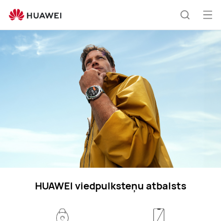
Wearables
Atv
Meklēša
izvē
HUAWEI viedpulksteņu atbalsts