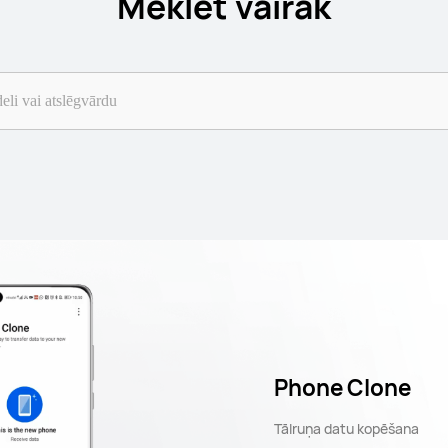
Meklēt vairāk
Phone Clone
Tālruņa datu kopēšana