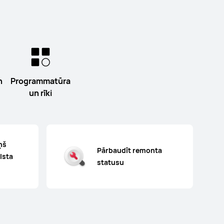
n
Programmatūra
un rīki
ņš
Pārbaudīt remonta
lsta
statusu