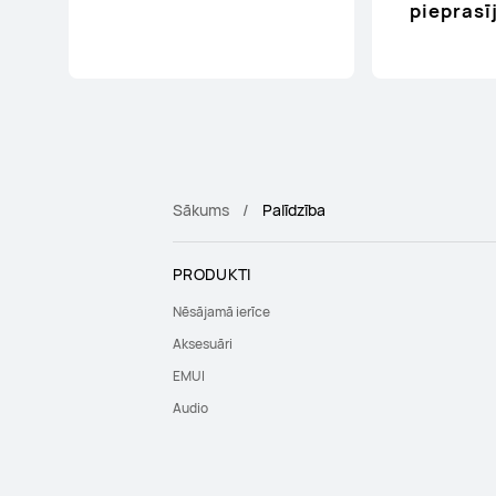
piepras
Sākums
Palīdzība
PRODUKTI
Nēsājamā ierīce
Aksesuāri
EMUI
Audio