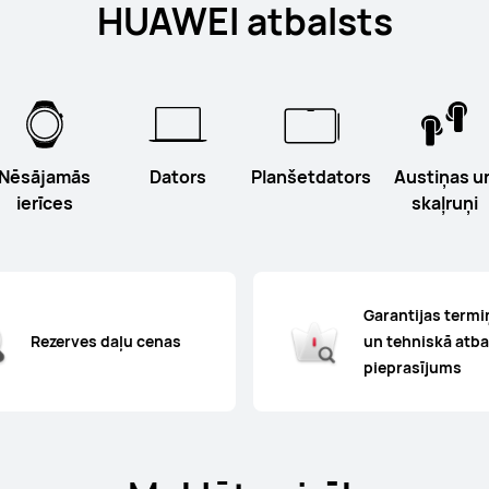
HUAWEI atbalsts
Nēsājamās
Dators
Planšetdators
Austiņas u
ierīces
skaļruņi
Garantijas termi
Rezerves daļu cenas
un tehniskā atba
pieprasījums