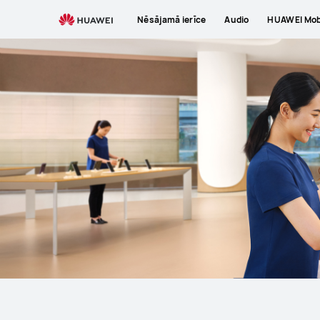
Support
Nēsājamā ierīce
Audio
HUAWEI Mobi