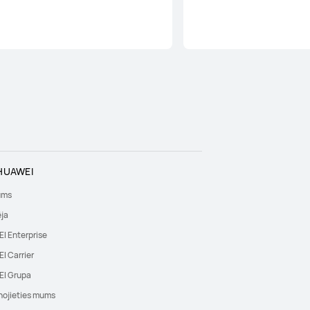
HUAWEI
ums
ēja
I Enterprise
I Carrier
I Grupa
nojieties mums