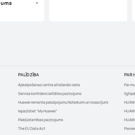
ījums
PALĪDZĪBA
PAR 
Apkalpošanas centra atrašanās vieta
Par m
Servisa konfidencialitātes paziņojums
Ilgtsp
Huawei remonta pakalpojumu Noteikumi un nosacījumi
HUAWE
Iepazīstiet “My Huawei”
HUAWE
Piekļūstamības paziņojums
HUAWE
The EU Data Act
Pievie