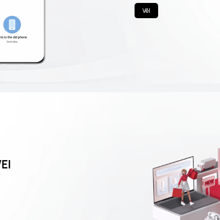
Vēl
EI