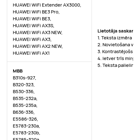
HUAWEI WiFi Extender AX3000,
HUAWEI WiFi BE3 Pro,
HUAWEI WiFi BE3,
HUAWEI WiFi AX3S,
Lietotāja saskarne
HUAWEI WiFi AX3 NEW,
1. Teksta izmēra ma
HUAWEI WiFi AX3,
2. Novietošana virs
HUAWEI WiFi AX2 NEW,
3. Kontrastējošs te
HUAWEI WiFi AX1
4. Ietver trīs mirg
5. Teksta palielinā
MBB
B310s-927,
B320-323,
B530-336,
B535-232a,
B535-235a,
B636-336,
E5586-326,
E5783-230a,
E5783-230b,
E5785-320a,