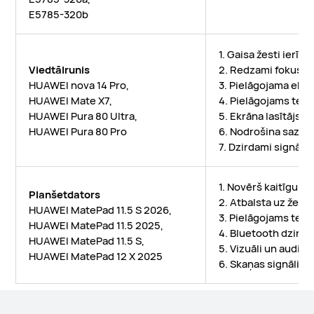
E5785-320b
1. Gaisa žesti ierīc
Viedtālrunis
2. Redzami fokusa i
HUAWEI nova 14 Pro,
3. Pielāgojama ekrā
HUAWEI Mate X7,
4. Pielāgojams teks
HUAWEI Pura 80 Ultra,
5. Ekrāna lasītājs
HUAWEI Pura 80 Pro
6. Nodrošina saziņu
7. Dzirdami signāl
1. Novērš kaitīgu d
Planšetdators
2. Atbalsta uz žest
HUAWEI MatePad 11.5 S 2026,
3. Pielāgojams teks
HUAWEI MatePad 11.5 2025,
4. Bluetooth dzirde
HUAWEI MatePad 11.5 S,
5. Vizuāli un audio
HUAWEI MatePad 12 X 2025
6. Skaņas signāli ta