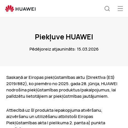
Piekļuve
HUAWEI
Atv
Meklēša
izvē
Piekļuve HUAWEI
Pēdējoreiz atjaunināts: 15.03.2026
Saskaņā ar Eiropas piekļūstamības aktu (Direktīva (ES)
2019/882), ko piemēro no 2025. gada 28. jūnija, HUAWEI
nodrošina piekļūstamības produktus/pakalpojumus, lai
palīdzētu lietotājiem ar piekļūstmības jautājumiem.
Attiecībā uz šī produkta iepakopjuma atvēršanu,
aizvēršanu un utilizēšanu atbilstoši Eiropas
Piekļūstamības akta I pielikuma 2. panta a) punkta