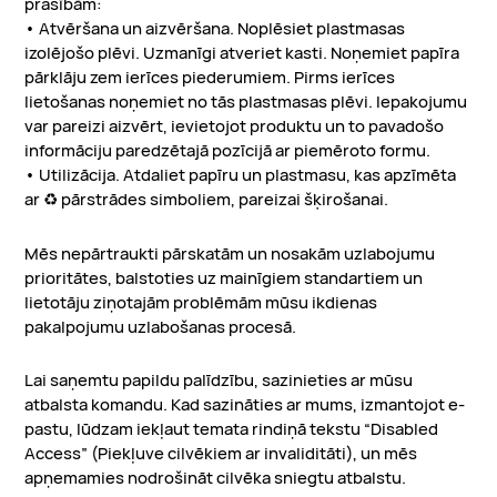
prasībām:
• Atvēršana un aizvēršana. Noplēsiet plastmasas
izolējošo plēvi. Uzmanīgi atveriet kasti. Noņemiet papīra
pārklāju zem ierīces piederumiem. Pirms ierīces
lietošanas noņemiet no tās plastmasas plēvi. Iepakojumu
var pareizi aizvērt, ievietojot produktu un to pavadošo
informāciju paredzētajā pozīcijā ar piemēroto formu.
• Utilizācija. Atdaliet papīru un plastmasu, kas apzīmēta
ar ♻️ pārstrādes simboliem, pareizai šķirošanai.
Mēs nepārtraukti pārskatām un nosakām uzlabojumu
prioritātes, balstoties uz mainīgiem standartiem un
lietotāju ziņotajām problēmām mūsu ikdienas
pakalpojumu uzlabošanas procesā.
Lai saņemtu papildu palīdzību, sazinieties ar mūsu
atbalsta komandu. Kad sazināties ar mums, izmantojot e-
pastu, lūdzam iekļaut temata rindiņā tekstu “Disabled
Access” (Piekļuve cilvēkiem ar invaliditāti), un mēs
apņemamies nodrošināt cilvēka sniegtu atbalstu.