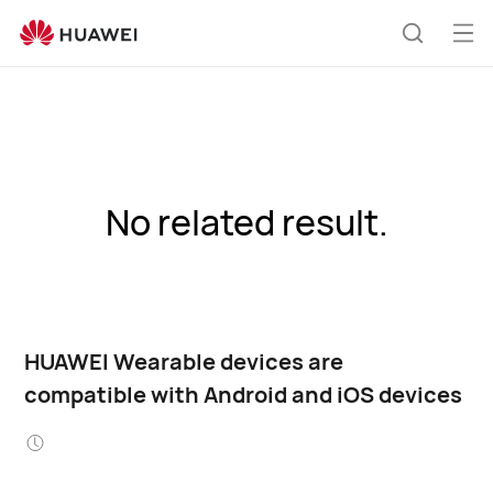
Atv
Meklēša
izvē
No related result.
HUAWEI Wearable devices are
compatible with Android and iOS devices