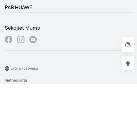
PAR HUAWEI
Sekojiet Mums
Latvia - Latviešu
Vietnes karte
Lietošanas noteikumi
Paziņojums par konfidencialitāti
Sīkfaili
Sīkdatņu iestatījumi
©2026 Huawei Device Co., Ltd. Visas tiesības aizsargātas.