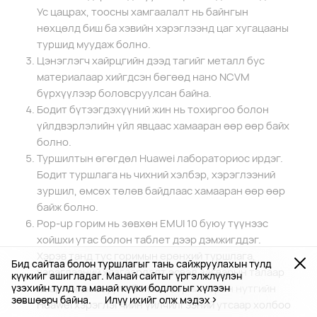
Ус цацрах, тоосны хамгаалалт нь байнгын
нөхцөлд биш ба хэвийн хэрэглээнд цаг хугацааны
туршид муудаж болно.
Цэнэглэгч хайрцгийн дээд тагийг металл бус
материалаар хийгдсэн бөгөөд нано NCVM
бүрхүүлээр боловсруулсан байна.
Бодит бүтээгдэхүүний жин нь тохиргоо болон
үйлдвэрлэлийн үйл явцаас хамааран өөр өөр байх
болно.
Туршилтын өгөгдөл Huawei лабораториос ирдэг.
Бодит туршлага нь чихний хэлбэр, хэрэглээний
зуршил, өмсөх төлөв байдлаас хамааран өөр өөр
байж болно.
Pop-up горим нь зөвхөн EMUI 10 буюу түүнээс
хойшхи утас болон таблет дээр дэмжигддэг.
Хэрэв танд тус горимын ерөнхий туршлага,
Бид сайтаа болон туршлагыг тань сайжруулахын тулд
хэрэглээний хязгаарлалт эсвэл загварын талаар
күүкийг ашигладаг. Манай сайтыг үргэлжлүүлэн
ямар нэгэн асуулт байвал өөрийн орон нутгийн
үзэхийн тулд та манай күүки бодлогыг хүлээн
зөвшөөрч байна.
Илүү ихийг олж мэдэх
Huawei хэрэглэгчийн үйлчилгээний утсаар холбоо