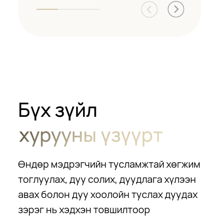
Бүх зүйл
хурууны үзүүрт
Өндөр мэдрэгчийн тусламжтай хөгжим
тоглуулах, дуу солих, дуудлага хүлээн
авах болон дуу хоолойн туслах дуудах
зэрэг нь хэдхэн товшилтоор