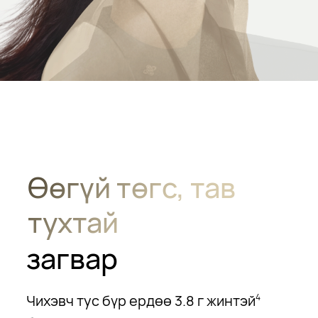
Өөгүй төгс, тав
тухтай
загвар
Чихэвч тус бүр ердөө 3.8 г жинтэй
4