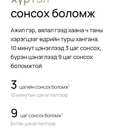
сонсох боломж
Ажил гэр, аялал гээд хаана ч таны
хэрэгцээг өдрийн турш хангана.
10 минут цэнэглээд 3 цаг сонсох,
бүрэн цэнэглээд 9 цаг сонсох
боломжтой.
3
цагийн сонсох боломж
1
10 минутын цэнэглэлтээр
9
цаг сонсох боломж
1
Бүтэн цэнэглэлтээр