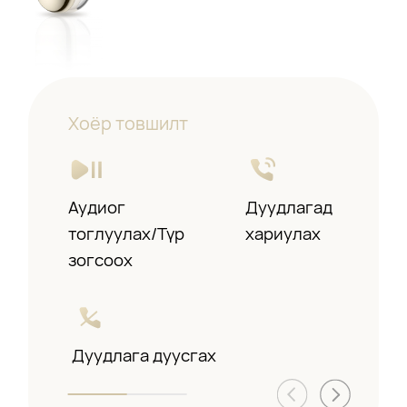
Хоёр товшилт
Аудиог
Өмнөх/дараагийн
Дуудлагад
тоглуулах/Түр
дуу тоглуулах
хариулах
зогсоох
Дуудлага дуусгах