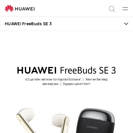
HUAWEI
FreeBuds
Цэс
Хайлт
SE
нээх
HUAWEI FreeBuds SE 3
3
42 цагийн хөгжим тоглуулах боломж
｜ Хөнгөн бөгөөд
1
авсаархан⁠ ｜ Хурдан цэнэглэлт