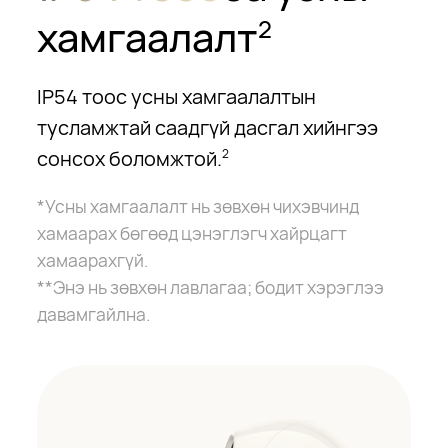
хамгаалалт
2
IP54 тоос усны хамгаалалтын
тусламжтай саадгүй дасгал хийнгээ
сонсох боломжтой.
2
*Усны хамгаалалт нь зөвхөн чихэвчинд
хамаарах бөгөөд цэнэглэгч хайрцагт
хамаарахгүй.
**Энэ нь зөвхөн лавлагаа; бодит хэрэглээ
давамгайлна.