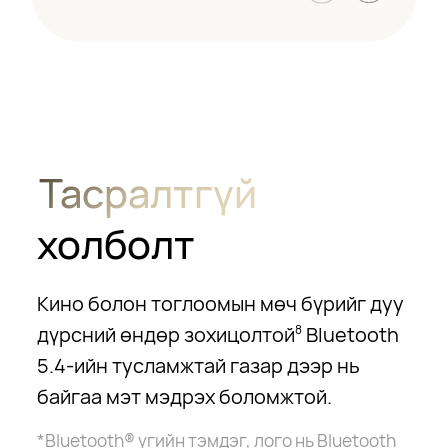
Тасралтгүй
холболт
Кино болон тоглоомын мөч бүрийг дуу
дүрсний өндөр зохицолтой
Bluetooth
8
5.4-ийн тусламжтай газар дээр нь
байгаа мэт мэдрэх боломжтой.
*Bluetooth® үгийн тэмдэг, лого нь Bluetooth