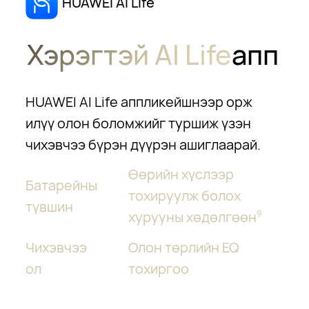
HUAWEI AI Life
Хэрэгтэй AI Life
апп
HUAWEI AI Life аппликейшнээр орж
илүү олон боломжийг туршиж үзэн
чихэвчээ бүрэн дүүрэн ашиглаарай.
Өөрийн хүслээр
Батарейны
тохируулж болох
түвшин
хурууны хөдөлгөөн
9
Чихэвчээ
Олон төрлийн EQ
ол
тохиргоо