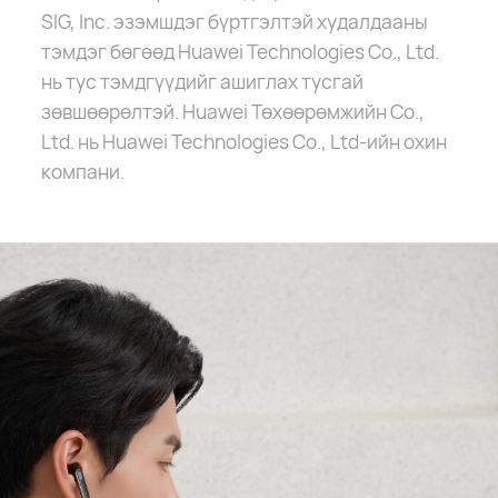
SIG, Inc. эзэмшдэг бүртгэлтэй худалдааны
тэмдэг бөгөөд Huawei Technologies Co., Ltd.
нь тус тэмдгүүдийг ашиглах тусгай
зөвшөөрөлтэй. Huawei Төхөөрөмжийн Co.,
Ltd. нь Huawei Technologies Co., Ltd-ийн охин
компани.