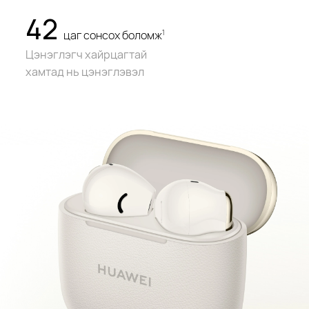
42
цаг сонсох боломж
1
Цэнэглэгч хайрцагтай
хамтад нь цэнэглэвэл