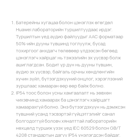
Батерейны хугацаа болон цэнэглэх өгөгдөл
Huawei лабораторийн туршилтуудаас ирдэг.
Туршилтын үед аудио файлуудыг AAC форматаар
50%-ийн дууны түвшинд тоглуулж, бусад
тохиргоог анхдагч төлөвөөр үлдээсэн бөгөөд
цэнэглэгч хайрцаг нь тэжээлийн эх үүсвэр болж
ашиглагдсан. Бодит үр дүн нь дууны түвшин,
аудио эх үүсвэр, байгаль орчны хөндлөнгийн
хүчин зүйл, бүтээгдэхүүний онцлог, хэрэглээний
зуршлаас хамааран өөр өөр байж болно.
IP54 тоос болон усны хамгаалалт нь зөвхөн
чихэвчинд хамаарах ба цэнэглэгч хайрцагт
хамаарахгүй болно. Энэ бүтээгдэхүүн нь дэмжсэн
түвшний усанд тэсвэртэй гүйцэтгэлийг санал
болгодоггүй боловч хяналттай лабораторийн
нөхцөлд туршиж үзэх үед IEC 60529 болон GB/T
4208 стандартын дагуу IP54 үнэлэгдсэн байдаг.