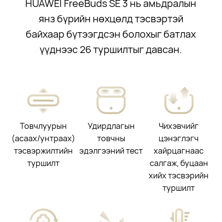
HUAWEI FreeBuds SE 3 нь амьдралын
янз бүрийн нөхцөлд тэсвэртэй
байхаар бүтээгдсэн болохыг батлах
үүднээс 26 туршилтыг давсан.
Товчлуурын
Удирдлагын
Чихэвчийг
(асаах/унтраах)
товчны
цэнэглэгч
тэсвэржилтийн
эдэлгээний тест
хайрцагнаас
туршилт
салгаж, буцаан
хийх тэсвэрийн
туршилт