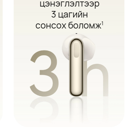
цэнэглэлтээр
3 цагийн
сонсох⁠ боломж
1