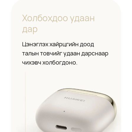
Холбохдоо удаан
дар
Цэнэглэх хайрцгийн доод
талын товчийг удаан дарснаар
чихэвч холбогдоно.