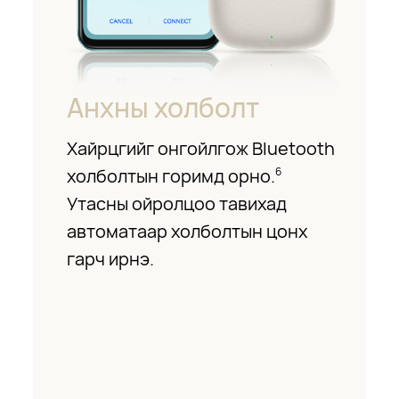
Анхны холболт
Хайрцгийг онгойлгож Bluetooth
холболтын горимд орно.
6
Утасны ойролцоо тавихад
автоматаар холболтын цонх
гарч ирнэ.
7