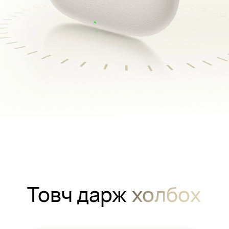
Товч дарж
холбох