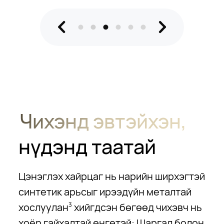
Чихэнд эвтэйхэн,
нүдэнд таатай
Цэнэглэх хайрцаг нь нарийн ширхэгтэй
синтетик арьсыг ирээдүйн металтай
хослуулан
хийгдсэн бөгөөд чихэвч нь
3
хоёр гайхалтай өнгөтэй: Шаргал болон