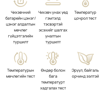
Чихэвчний
Чихэвч унах үед
Температур
батарейн цэнэг/
гэмтэлд
цочрол тест
цэнэг алдалтын
тэсвэртэй
мөчлөг
эсэхийг шалгах
гүйцэтгэлийн
уналтын
туршилт
туршилт
Температурын
Өндөр болон
Эрүүл, байгаль
мөчлөгийн тест
бага
орчинд ээлтэй
температурт
хадгалах тест