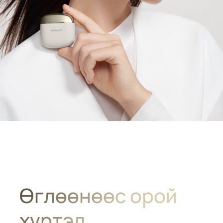
Өглөөнөөс орой
хүртэл