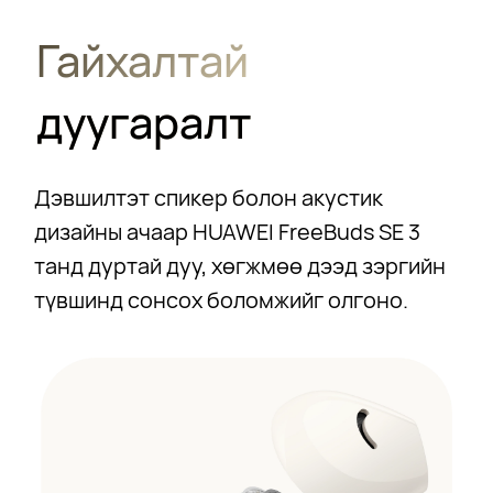
Гайхалтай
дуугаралт
Дэвшилтэт спикер болон акустик
дизайны ачаар HUAWEI FreeBuds SE 3
танд дуртай дуу, хөгжмөө дээд зэргийн
түвшинд сонсох боломжийг олгоно.