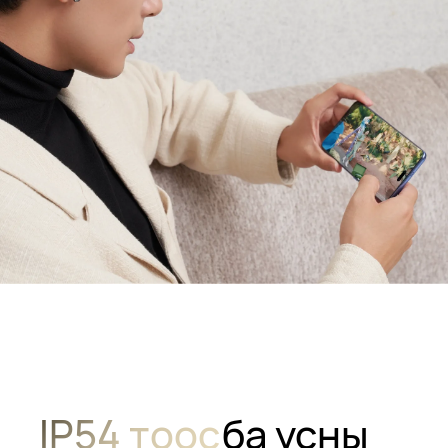
IP54 тоос
ба усны