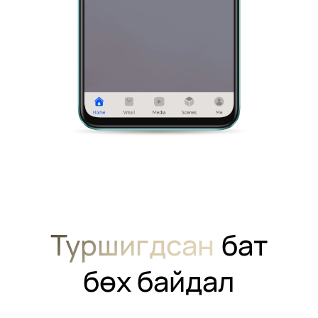
Туршигдсан
бат
бөх байдал