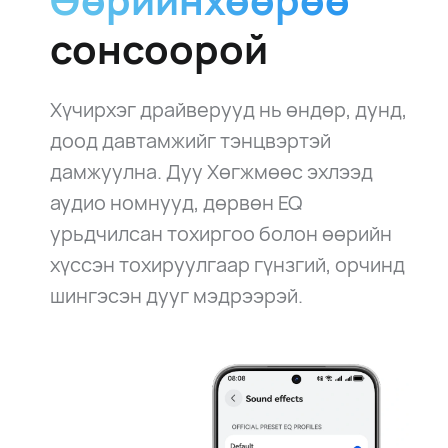
Өөрийнхөөрөө
сонсоорой
Хүчирхэг драйверууд нь өндөр, дунд,
доод давтамжийг тэнцвэртэй
дамжуулна. Дуу Хөгжмөөс эхлээд
аудио номнууд, дөрвөн EQ
урьдчилсан тохиргоо болон өөрийн
хүссэн тохируулгаар гүнзгий, орчинд
шингэсэн дууг мэдрээрэй.