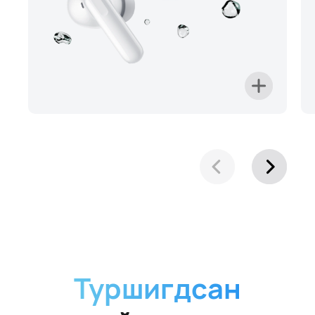
Туршигдсан