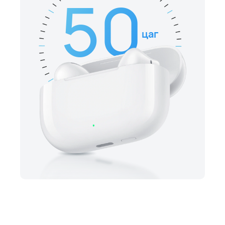
50
цаг