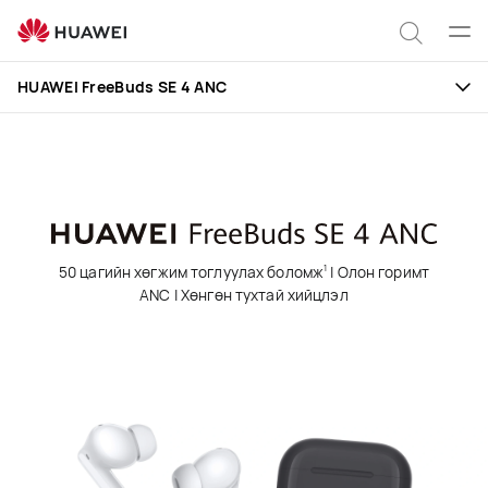
HUAWEI
FreeBuds
Цэс
Хайлт
SE
нээх
HUAWEI FreeBuds SE 4 ANC
4
ANC
50 цагийн хөгжим тоглуулах боломж
| Олон горимт
1
ANC⁠ | Хөнгөн тухтай хийцлэл