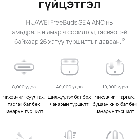
гүйцэтгэл
HUAWEI FreeBuds SE 4 ANC нь
амьдралын ямар ч сорилтод тэсвэртэй
байхаар 26 хатуу туршилтыг давсан.
12
8,000 удаа
40,000 удаа
10,000 удаа
Чихэвчийг суулгах,
Шилжүүлэх бат бөх
Чихэвчийг гаргаж,
гаргах бат бөх
чанарын туршилт
буцаан хийх бат бөх
чанарын туршилт
чанарын туршилт