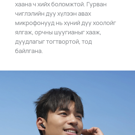
хаана ч хийх боломжтой. Гурван
чиглэлийн дуу хүлээн авах
микрофонууд нь хүний дуу хоолойг
ялгаж, орчны шуугианыг хааж,
дуудлагыг тогтвортой, тод
байлгана.