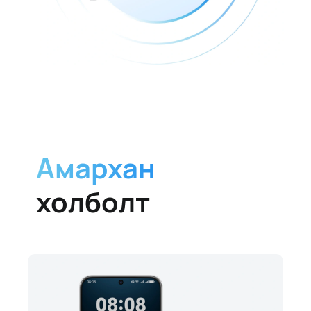
Амархан
холболт