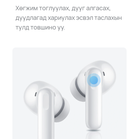
Хөгжим тоглуулах, дууг алгасах,
дуудлагад
хариулах эсвэл таслахын
тулд товшино уу.