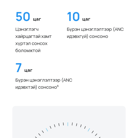
50
10
цаг
цаг
Цэнэглэгч
Бүрэн цэнэглэлтээр (ANC
хайрцагтай хамт
идэвхгүй) сонсоно
хүртэл сонсох
боломжтой
7
цаг
Бүрэн цэнэглэлтээр (ANC
идэвхтэй) сонсоно
6