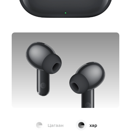
Цагаан
хар