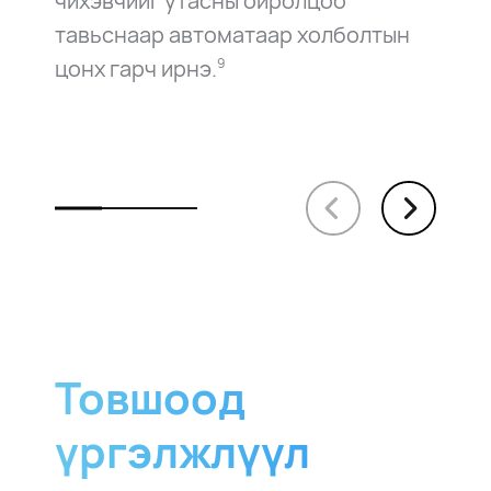
чихэвчийг утасны ойролцоо
тавьснаар автоматаар холболтын
цонх гарч ирнэ.
9
Товшоод
үргэлжлүүл