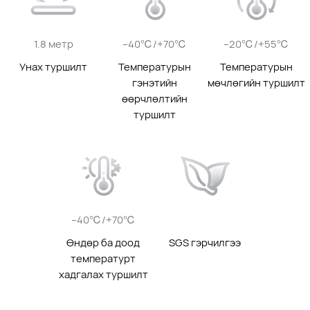
1.8 метр
–40℃/+70℃
–20℃/+55℃
Унах туршилт
Температурын
Температурын
гэнэтийн
мөчлөгийн туршилт
өөрчлөлтийн
туршилт
–40℃/+70℃
Өндөр ба доод
SGS гэрчилгээ
температурт
хадгалах туршилт