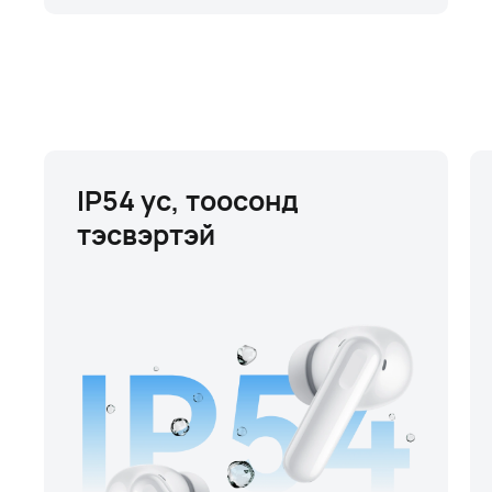
IP54 ус, тоосонд
тэсвэртэй