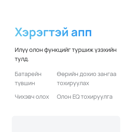
Хэрэгтэй апп
Илүү олон функцийг туршиж үзэхийн
тулд.
Батарейн
Өөрийн дохио зангаа
түвшин
тохируулах
Чихэвч олох
Олон EQ тохируулга