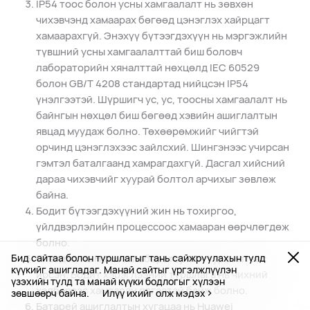
IP54 тоос болон усны хамгаалалт нь зөвхөн
чихэвчэнд хамаарах бөгөөд цэнэглэх хайрцагт
хамаарахгүй. Энэхүү бүтээгдэхүүн нь мэргэжлийн
түвшний усны хамгаалалттай биш боловч
лабораторийн хяналттай нөхцөлд IEC 60529
болон GB/T 4208 стандартад нийцсэн IP54
үнэлгээтэй. Шүршигч ус, ус, тоосны хамгаалалт нь
байнгын нөхцөл биш бөгөөд хэвийн ашиглалтын
явцад муудаж болно. Төхөөрөмжийг чийгтэй
орчинд цэнэглэхээс зайлсхий. Шингэнээс учирсан
гэмтэл баталгаанд хамрагдахгүй. Дасгал хийсний
дараа чихэвчийг хуурай болтол арчихыг зөвлөж
байна.
Бодит бүтээгдэхүүний жин нь тохиргоо,
үйлдвэрлэлийн процессоос хамааран өөрчлөгдөж
болно.
Бид сайтаа болон туршлагыг тань сайжруулахын тулд
Өгөгдөл нь Huawei лабораторийн туршилтаас
күүкийг ашигладаг. Манай сайтыг үргэлжлүүлэн
ирсэн. Бодит хэрэглээний туршлага нь чихний
үзэхийн тулд та манай күүки бодлогыг хүлээн
хэлбэрээс хамааран ялгаатай байж болно.
зөвшөөрч байна.
Илүү ихийг олж мэдэх
Батарей ашиглалтын хугацаа нь Huawei