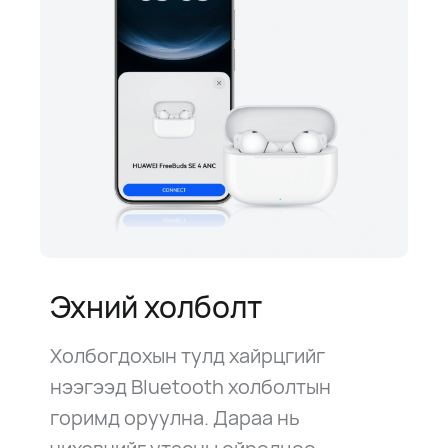
Эхний холболт
Холбогдохын тулд хайрцгийг
нээгээд Bluetooth холболтын
горимд оруулна. Дараа нь