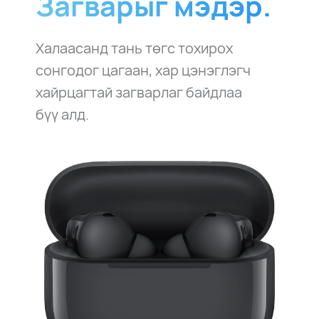
Загварыг мэдэр.
Халаасанд тань төгс тохирох
сонгодог цагаан,
хар цэнэглэгч
хайрцагтай загварлаг байдлаа
бүү⁠ алд.