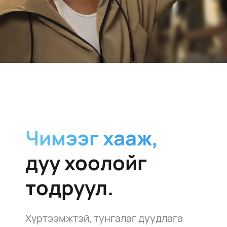
Чимээг хааж,
дуу хоолойг
тодруул.
Хүртээмжтэй, тунгалаг дуудлага