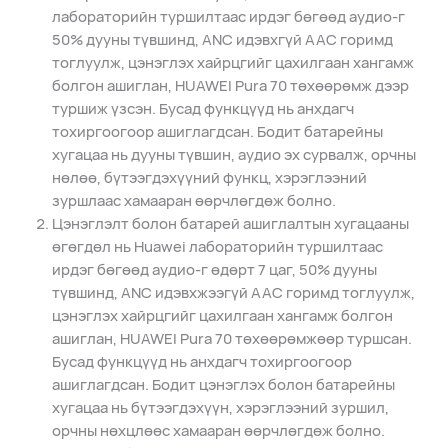
лабораторийн туршилтаас ирдэг бөгөөд аудио-г
50% дууны түвшинд, ANC идэвхгүй AAC горимд
тоглуулж, цэнэглэх хайрцгийг цахилгаан хангамж
болгон ашиглан, HUAWEI Pura 70 төхөөрөмж дээр
туршиж үзсэн. Бусад функцүүд нь анхдагч
тохиргоогоор ашиглагдсан. Бодит батарейны
хугацаа нь дууны түвшин, аудио эх сурвалж, орчны
нөлөө, бүтээгдэхүүний функц, хэрэглээний
зуршлаас хамааран өөрчлөгдөж болно.
Цэнэглэлт болон батарей ашиглалтын хугацааны
өгөгдөл нь Huawei лабораторийн туршилтаас
ирдэг бөгөөд аудио-г өдөрт 7 цаг, 50% дууны
түвшинд, ANC идэвхжээгүй AAC горимд тоглуулж,
цэнэглэх хайрцгийг цахилгаан хангамж болгон
ашиглан, HUAWEI Pura 70 төхөөрөмжөөр туршсан.
Бусад функцүүд нь анхдагч тохиргоогоор
ашиглагдсан. Бодит цэнэглэх болон батарейны
хугацаа нь бүтээгдэхүүн, хэрэглээний зуршил,
орчны нөхцлөөс хамааран өөрчлөгдөж болно.