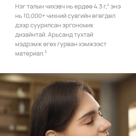
Нэг талын чихэвч нь ердөө 4.3 г,
энэ
4
нь 10,000+ чихний сувгийн өгөгдөл
дээр суурилсан эргономик
дизайнтай. Арьсанд тухтай
мэдрэмж өгөх гурван хэмжээст
материал.
5