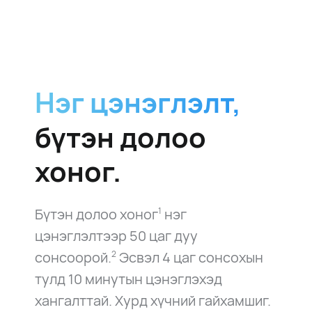
Нэг цэнэглэлт,
бүтэн долоо
хоног.
Бүтэн долоо хоног
нэг
1
цэнэглэлтээр 50 цаг дуу
сонсоорой.
Эсвэл 4 цаг сонсохын
2
тулд 10 минутын цэнэглэхэд
хангалттай. Хурд хүчний гайхамшиг.