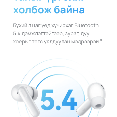
холбож байнa
Бүхий л цаг үед хүчирхэг Bluetooth
5.4 дэмжлэгтэйгээр, зураг, дуу
хоёрыг төгс уялдуулан мэдрээрэй.
8