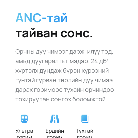
ANC-тай
тайван сонс.
Орчны дуу чимээг дарж, илүү тод,
амьд дуугаралтыг мэдэр.
24 дБ
7
хүртэлх дундаж бүрэн хүрээний
гүнтэй гурван төрлийн дуу чимээ
дарах горимоос тухайн орчиндоо
тохируулан сонгох боломжтой.
Ультра
Ердийн
Тухтай
горим
горим
горим