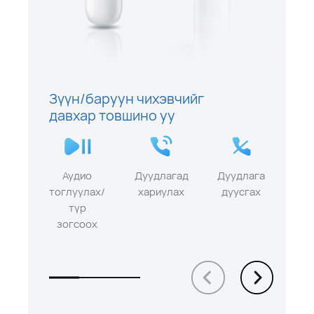
Зүүн/баруун чихэвчийг
давхар товшино уу
Аудио
Дуудлагад
Дуудлага
тоглуулах/
хариулах
дуусгах
түр
зогсоох