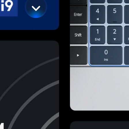
1.68 кг хөнгөн их би