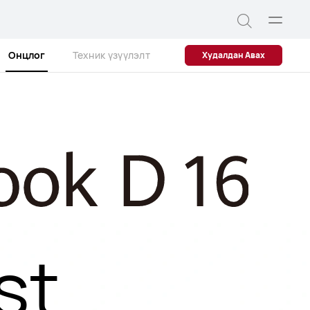
Цэс
Хайлт
нээх
Онцлог
Техник үзүүлэлт
Худалдан Авах
st