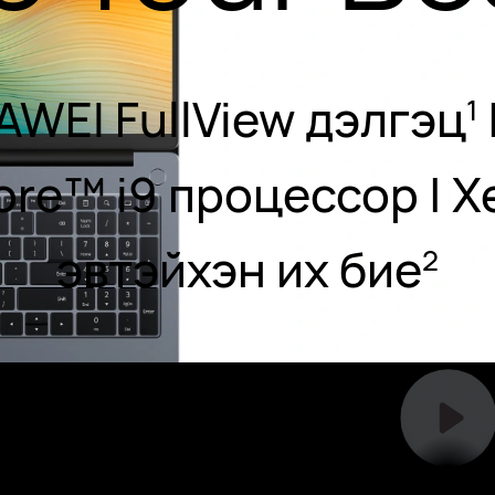
AWEI FullView дэлгэц
1
ore™ i9 процессор | 
эвтэйхэн их бие
2
Бичлэг үзэх