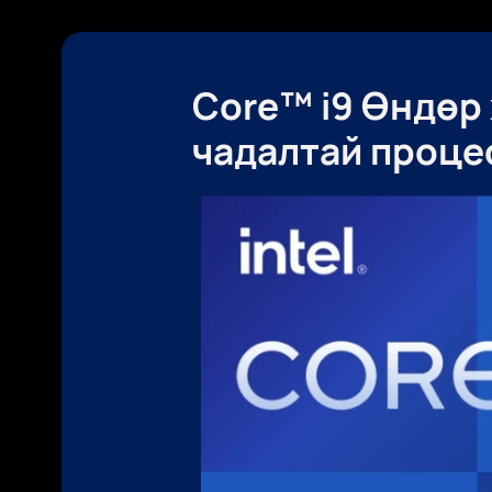
16" Нүд
HUAWE