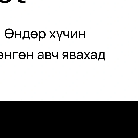
| Өндөр хүчин
Хөнгөн авч явахад