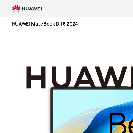
HUAWEI
MateBook
D
HUAWEI MateBook D 16 2024
16
2024
B