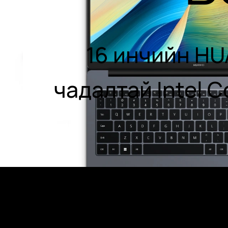
16 инчийн HU
чадалтай Intel C