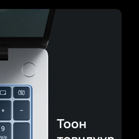
амгаалах
элгэц
1