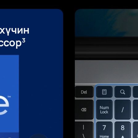
ний харааг х
I FullView д