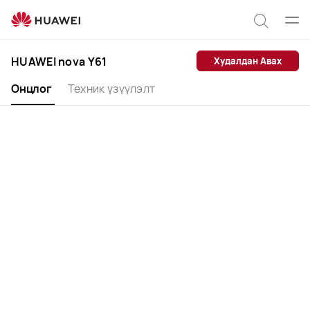
HUAWEI
nova
Цэс
Хайлт
Y61
нээх
HUAWEI nova Y61
Худалдан Авах
Онцлог
Техник үзүүлэлт