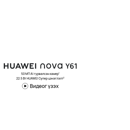
1
50 МП AI гурвалсан камер
2
22.5 Вт HUAWEI Супер цэнэглэлт
Видеог үзэх