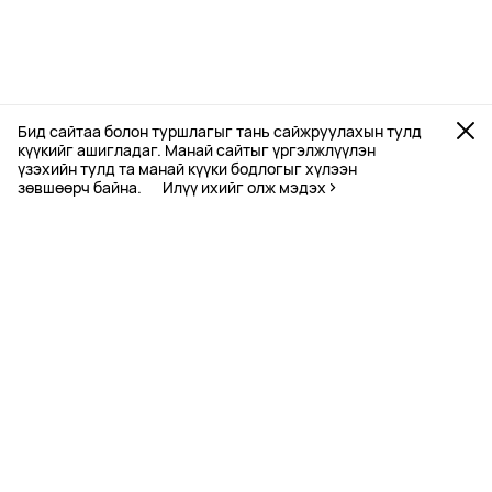
Бид сайтаа болон туршлагыг тань сайжруулахын тулд
күүкийг ашигладаг. Манай сайтыг үргэлжлүүлэн
үзэхийн тулд та манай күүки бодлогыг хүлээн
зөвшөөрч байна.
Илүү ихийг олж мэдэх
Түүнийг хайрлах 5 шалтгаан