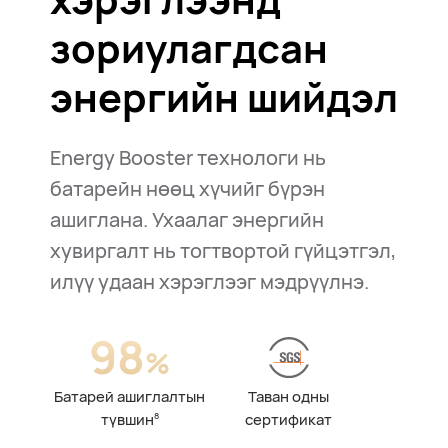
зориулагдсан
энергийн шийдэл
Energy Booster технологи нь
батарейн нөөц хүчийг бүрэн
ашиглана. Ухаалаг энергийн
хувиргалт нь тогтвортой гүйцэтгэл,
илүү удаан хэрэглээг мэдрүүлнэ.
98
%
Батарей ашиглалтын
Таван одны
түвшин
8
сертификат