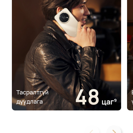
48
Тасралтгүй
цаг⁠
9
дуудлага