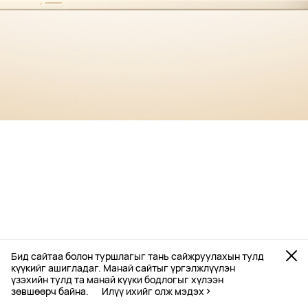
Бид сайтаа болон туршлагыг тань сайжруулахын тулд
күүкийг ашигладаг. Манай сайтыг үргэлжлүүлэн
үзэхийн тулд та манай күүки бодлогыг хүлээн
зөвшөөрч байна.
Илүү ихийг олж мэдэх