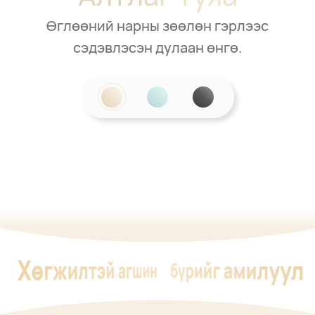
Өглөөний нарны зөөлөн гэрлээс
сэдэвлэсэн дулаан өнгө.
Хөгжилтэй агшин
бүрийг амилуул