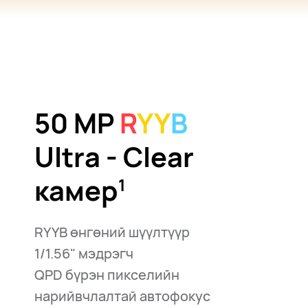
50 MP
R
YY
B
Ultra - Clear
камер⁠
1
RYYB өнгөний шүүлтүүр
1/1.56" мэдрэгч
QPD бүрэн пикселийн
нарийвчлалтай автофокус