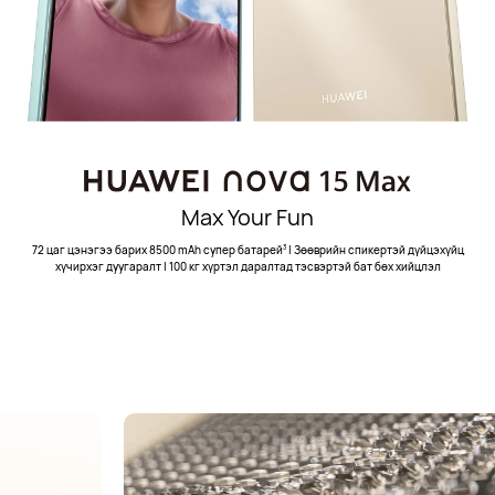
Max Your Fun
72 цаг цэнэгээ барих 8500 mAh супер батарей⁠
| Зөөврийн спикертэй дүйцэхүйц
3
хүчирхэг дуугаралт⁠ | 100 кг хүртэл даралтад тэсвэртэй бат бөх хийцлэл