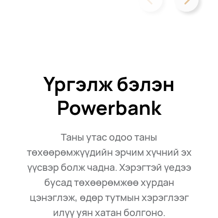
Үргэлж бэлэн
Powerbank
Таны утас одоо таны
төхөөрөмжүүдийн эрчим хүчний эх
үүсвэр болж чадна.
Хэрэгтэй үедээ
бусад төхөөрөмжөө хурдан
цэнэглэж, өдөр тутмын хэрэглээг
илүү уян хатан болгоно.