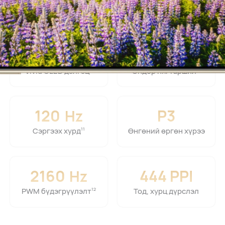
6.84"
2756 × 1272
Vivid OLED дэлгэц⁠
Өндөр нягтаршил⁠
4
13
120
P3
Hz
Сэргээх хурд⁠
Өнгөний өргөн хүрээ
11
2160
444 PPI
Hz
PWM бүдэгрүүлэлт⁠
Тод, хурц дүрслэл
12