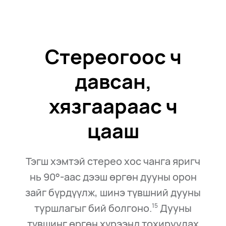
Стереогоос ч
давсан,
хязгаараас ч
цааш
Тэгш хэмтэй стерео хос чанга яригч
нь 90°-аас дээш өргөн дууны орон
зайг бүрдүүлж, шинэ түвшний дууны
туршлагыг бий болгоно.
Дууны
15
түвшинг өргөн хүрээнд тохируулах