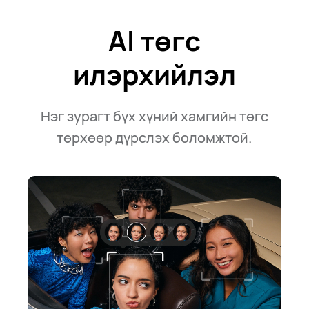
AI төгс
илэрхийлэл
Нэг зурагт бүх хүний хамгийн төгс
төрхөөр дүрслэх боломжтой.