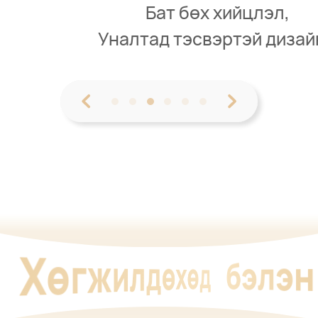
Бат бөх хийцлэл,
Уналтад тэсвэртэй дизайн.
2
Хөгжилдөхөд
бэлэн