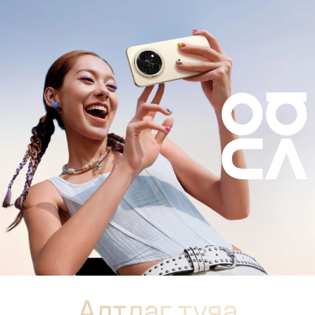
Алтлаг туяа