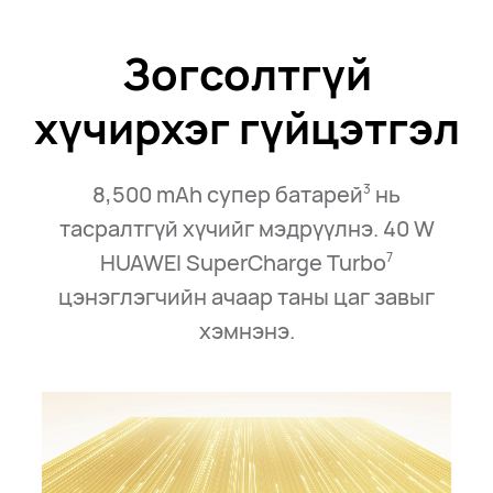
Зогсолтгүй
хүчирхэг гүйцэтгэл
8,500 mAh супер батарей
нь
3
тасралтгүй хүчийг мэдрүүлнэ. 40⁠ W
HUAWEI SuperCharge Turbo
7
цэнэглэгчийн ачаар таны цаг завыг
хэмнэнэ.