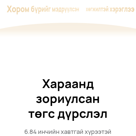
Хором бүрийг мэдрүүлсэн
хөгжилтэй хэрэглээ
Хараанд
зориулсан
төгс дүрслэл
6.84 инчийн хавтгай хүрээтэй