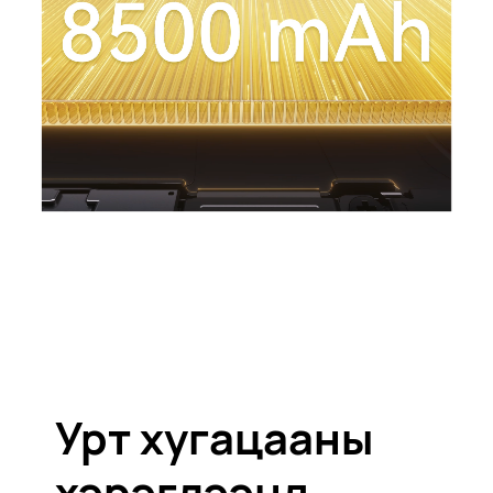
Урт хугацааны
хэрэглээнд