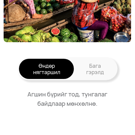
Өндөр
Бага
нягтаршил
гэрэлд
Агшин бүрийг тод, тунгалаг
байдлаар мөнхөлнө.