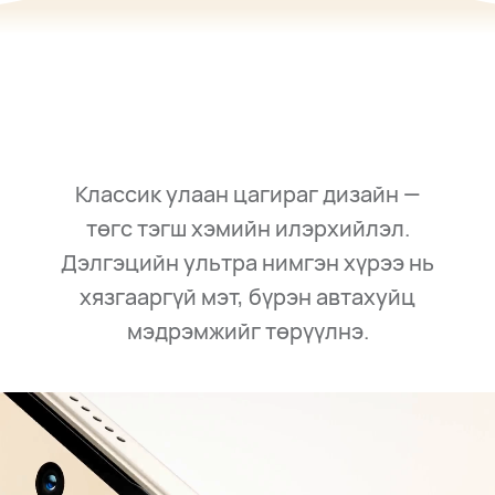
Классик улаан цагираг дизайн —
төгс тэгш хэмийн илэрхийлэл.
Дэлгэцийн ультра нимгэн хүрээ нь
хязгааргүй мэт, бүрэн автахуйц
мэдрэмжийг төрүүлнэ.