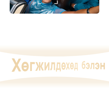
Хөгжилдөхөд
бэлэн