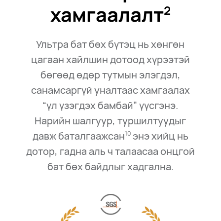
хамгаалалт⁠
2
Ультра бат бөх бүтэц нь хөнгөн
цагаан хайлшин дотоод хүрээтэй
бөгөөд өдөр тутмын элэгдэл,
санамсаргүй уналтаас хамгаалах
“үл үзэгдэх бамбай” үүсгэнэ.
Нарийн шалгуур, туршилтуудыг
давж баталгаажсан
энэ хийц нь
10
дотор, гадна аль ч талаасаа онцгой
бат бөх байдлыг хадгална.