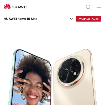
HUAWEI
nova
Цэс
Хайлт
15
нээх
HUAWEI nova 15 Max
Худалдан Авах
Max