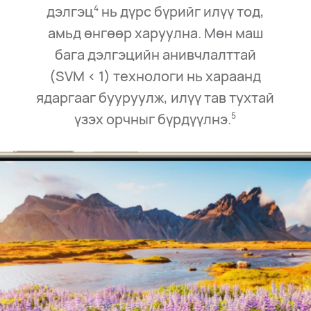
дэлгэц
нь дүрс бүрийг илүү тод,
4
амьд өнгөөр харуулна. Мөн маш
бага дэлгэцийн анивчлалттай
(SVM⁠ <⁠ 1) технологи нь хараанд
ядаргааг бууруулж, илүү тав тухтай
үзэх орчныг бүрдүүлнэ.
5
4000 нит
14