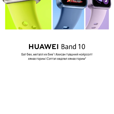
Бат бөх, металл их бие
| Ахисан түвшний нойрсолт
1
хянах горим | Сэтгэл хөдлөл хянах горим
2