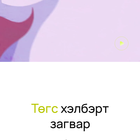
Төгс
хэлбэрт
загвар