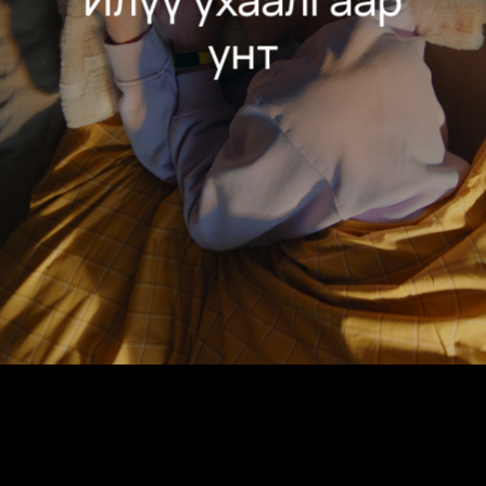
нөлөөлж байгааг тооцоолон
танд тусална. Таны амьдралын
унт
хэв маяг болон эрүүл мэндэд
үнэтэй хувь нэмэр оруулна.
Энэ үзүүлэлт нь таны унтаж байх үед
дундаж зүрхний цохилтын өөрчлөлт
(HRV)-ийг илэрхийлнэ.Унтаж байх үед
дундаж зүрхний цохилт өсөх нь бие
махбодын амралт болон стресс
бухимдлын шинж тэмдэг байж болно,
харин зүрхний цохилт багассан үзүүлэлт
нь ядаргаа, стресс ихтэй удаан байгааг
илтгэнэ. Хувийн HRV үзүүлэлтээ