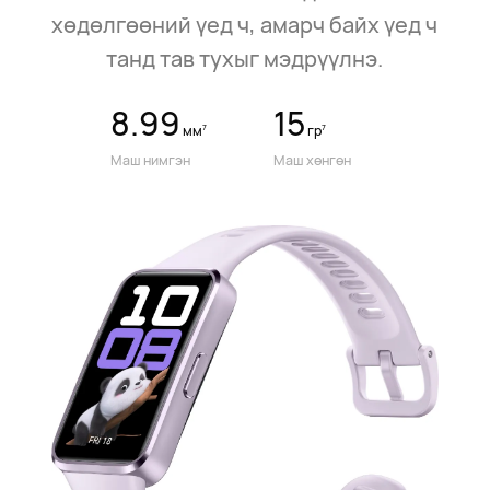
хөдөлгөөний үед ч, амарч байх үед ч
танд тав тухыг мэдрүүлнэ.
8.99
15
7
7
мм
гр
Маш нимгэн
Маш хөнгөн