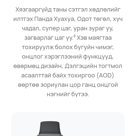
Хязгааргүйд таны сэтгэл хөдлөлийг
илтгэх Панда Хуахуа, Одот төгөл, хүч
чадал, супер цаг, уран зураг уу,
загварлаг цаг уу.
Хэв маягтаа
8
тохируулж болох бугуйн чимэг,
онцлог хэрэглээний функцууд,
өвөрмөц дизайн, Дэлгэцийн тогтмол
асаалттай байх тохиргоо (AOD)
өөртөө зориулан цор ганц онцгой
нэгнийг бүтээ.