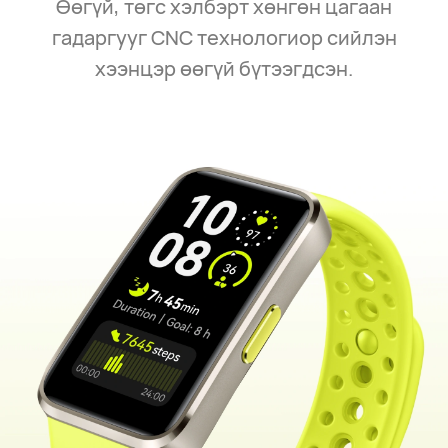
Өөгүй, төгс хэлбэрт хөнгөн цагаан
гадаргууг CNC технологиор сийлэн
хээнцэр өөгүй бүтээгдсэн.