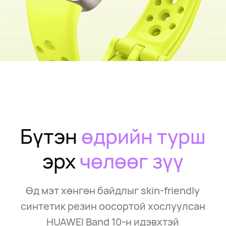
Бүтэн
өдрийн турш
эрх
чөлөөг зүү
Өд мэт хөнгөн байдлыг skin-friendly
синтетик резин оосортой хослуулсан
HUAWEI Band 10-н идэвхтэй