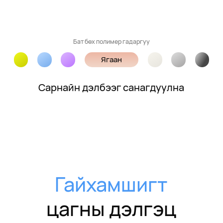
Бат бөх полимер гадаргуу
Ягаан
Сарнайн дэлбээг санагдуулна
Гайхамшигт
цагны дэлгэц