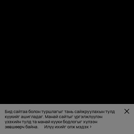
Бид сайтаа болон туршлагыг тань сайжруулахын тулд
күүкийг ашигладаг. Манай сайтыг үргэлжлүүлэн
үзэхийн тулд та манай күүки бодлогыг хүлээн
зөвшөөрч байна.
Илүү ихийг олж мэдэх