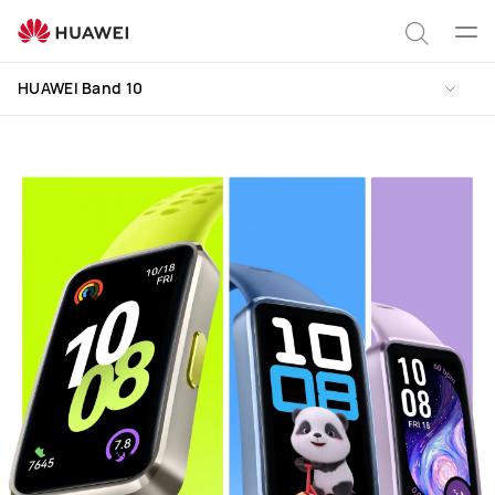
HUAWEI
Band
Цэс
Хайлт
10
нээх
HUAWEI Band 10