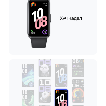
Хүч чадал