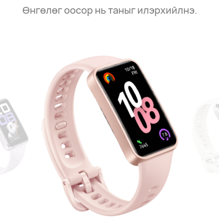
Өнгөлөг оосор нь таныг илэрхийлнэ.