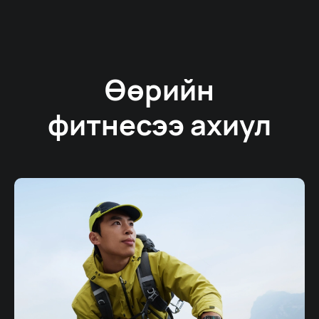
Өөрийн
фитнесээ ахиул