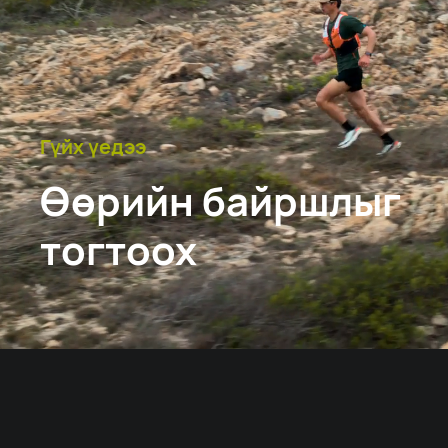
Гүйх үедээ
Өөрийн байршлыг
тогтоох