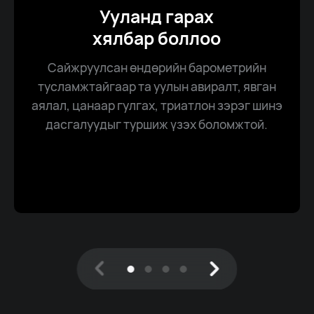
Ууланд гарах
хялбар боллоо
Сайжруулсан өндөрийн барометрийн
тусламжтайгаар та уулын авиралт, явган
аялал, цанаар гулгах, триатлон зэрэг шинэ
дасгалуудыг туршиж үзэх боломжтой.