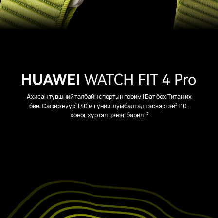
Ахисан түвшний талбайн спортын горим | Бат бөх Титан их
1
2
бие, Сафир нүүр
|
40 м гүний шумбалтад тэсвэртэй
| 10-
3
хоног хүртэл цэнэг барилт