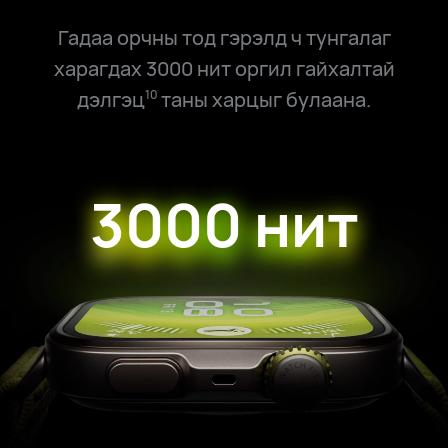
Гадаа орчны тод гэрэлд ч тунгалаг
харагдах 3000 нит оргил гайхалтай
дэлгэц
таны харцыг булаана.
10
3000 нит