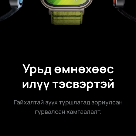
Урьд өмнөхөөс
илүү тэсвэртэй
Гайхалтай зүүх туршлагад зориулсан
гурвалсан хамгаалалт.