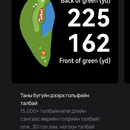
Таны бугуйн дээрх гольфийн
талбай
15,000+ талбайн өгөгдлийн
сангаас өөрийн голфийн талбайг
олж, 3D гол зам, ногоон талбай