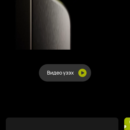
Видео үзэх