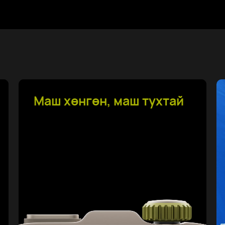
Ахисан түвшний талбайн
спортын горим