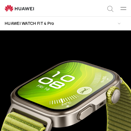
HUAWEI
WATCH
Цэс
Хайлт
FIT
нээх
HUAWEI WATCH FIT 4 Pro
4
Pro