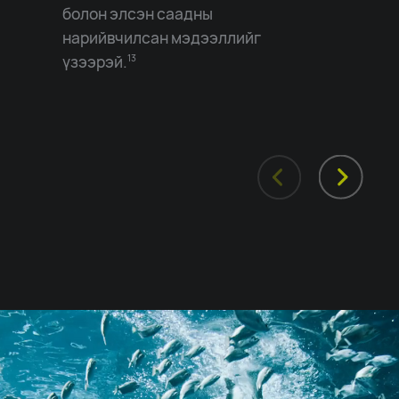
болон элсэн саадны
нарийвчилсан мэдээллийг
үзээрэй.
13