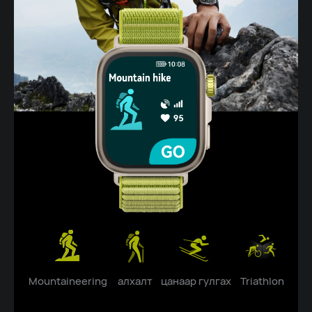
Mountaineering
алхалт
цанаар гулгах
Triathlon