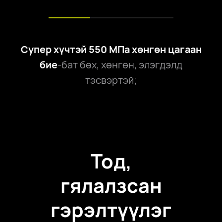
Супер хүчтэй 550 МПа хөнгөн цагаан
бие
-бат бөх, хөнгөн, элэгдэлд
тэсвэртэй;
Тод,
гялалзсан
гэрэлтүүлэг