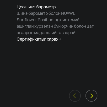
Цоо шинэ барометр
Шинэ барометр болон HUAWEI
Sunflower Positioning системийг
ашиглан хүрээлэн буй орчин болон цаг
агаарын мэдээллийг аваарай.
Сертификатыг харах +