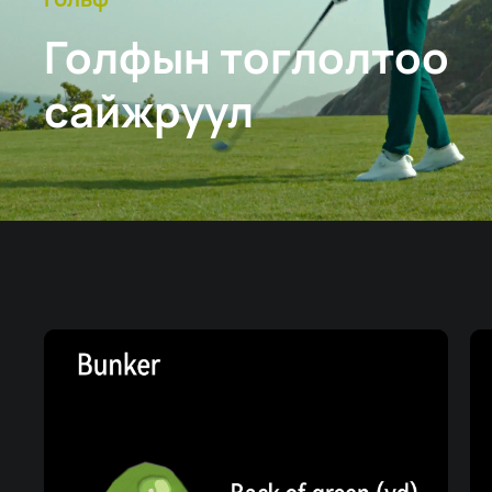
Голфын тоглолтоо
сайжруул