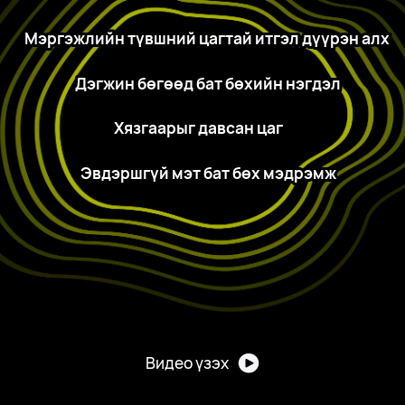
Мэргэжлийн түвшний цагтай итгэл дүүрэн алх
Дэгжин бөгөөд бат бөхийн нэгдэл
Хязгаарыг давсан цаг
Эвдэршгүй мэт бат бөх мэдрэмж
Видео үзэх