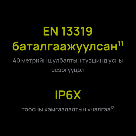
EN 13319
баталгаажуулсан
11
40 метрийн шулбалтын түвшинд усны
эсэргүүцэл
IP6X
тоосны хамгаалалтын үнэлгээ
12