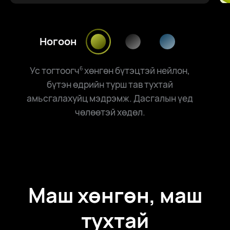
Ногоон
Ус тогтоогч
хөнгөн бүтэцтэй нейлон,
6
бүтэн өдрийн турш тав тухтай
амьсгалахуйц мэдрэмж. Дасгалын үед
чөлөөтэй хөдөл.
Маш хөнгөн, маш
тухтай