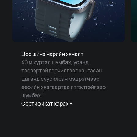
Цоо шинэ нарийн хяналт
40 м хүртэл шумбах, усанд
тэсвэртэй гэрчилгээг хангасан
цаганд суурилсан мэдрэгчээр
өөрийн хязгаартаа итгэлтэйгээр
шумбах.
11
Сертификат харах +