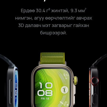
Ердөө 30.4 г
жинтэй, 9.3 мм
8
7
нимгэн, агуу өөрчлөлтийг авчрах
3D далавч мэт загварыг гайхан
бишрээрэй.