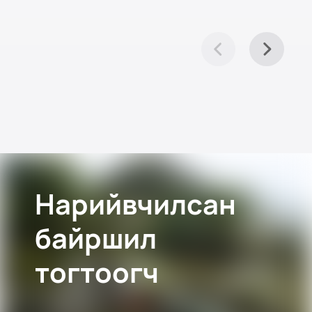
Нарийвчилсан
байршил
тогтоогч