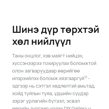
Шинэ дүр төрхтэй
хөл нийлүүл
Таны онцлог, хэв маягт нийцэх,
хүссэнээрээ тохируулах боломжтой
олон загваруудаар өөрийгөө
илэрхийлэх боломж хязгааргүй
-
10
эдгээр нь сэтгэл хөдлөлтэй амьтад,
хойд туйлын туяа, үдшийн сүүдэр
зэрэг урлагийн бүтээл, эсвэл
өөрийн зургаар урлах DIY Gallery ч