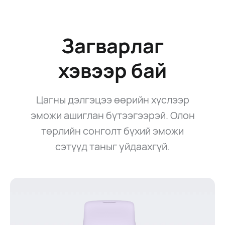
Загварлаг
хэвээр бай
Цагны дэлгэцээ өөрийн хүслээр
эможи ашиглан бүтээгээрэй. Олон
төрлийн сонголт бүхий эможи
сэтүүд таныг уйдаахгүй.