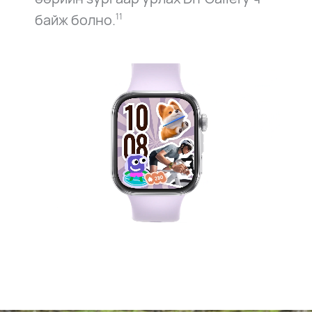
байж болно.
11