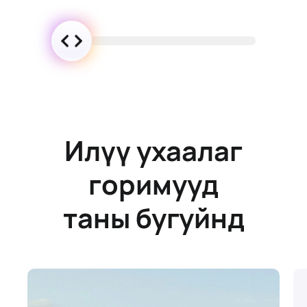
Илүү ухаалаг
горимууд
таны бугуйнд