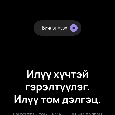
Бичлэг үзэх
Илүү хүчтэй
гэрэлтүүлэг.
Илүү том дэлгэц.
Гайхалтай том 1.82 инчийн HD дэлгэц