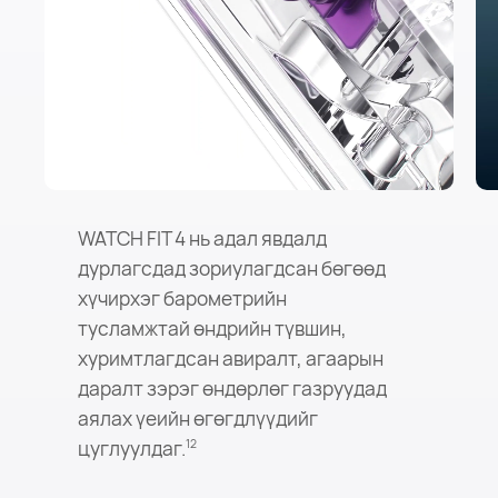
WATCH FIT 4 нь адал явдалд
дурлагсдад зориулагдсан бөгөөд
хүчирхэг барометрийн
тусламжтай өндрийн түвшин,
хуримтлагдсан авиралт, агаарын
даралт зэрэг өндөрлөг газруудад
аялах үеийн өгөгдлүүдийг
цуглуулдаг.
12