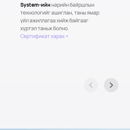
System-ийн
нарийн байршлын
технологийг ашиглан, таны ямар
үйл ажиллагаа хийж байгааг
хүртэл таньж болно.
Сертификат харах +