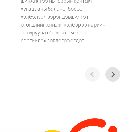
шинжилгээ нь газрын контакт
хугацааны баланс, босоо
хэлбэлзэл зэрэг дэвшилтэт
өгөгдлийг хянаж, хэлбэрээ нарийн
тохируулах болон гэмтлээс
сэргийлэх зөвлөгөө өгдөг.