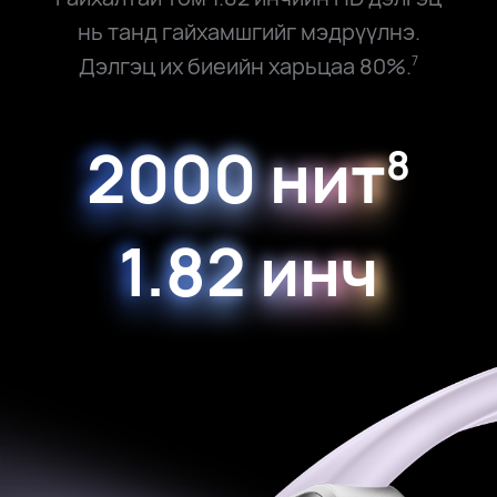
нь танд гайхамшгийг мэдрүүлнэ.
Дэлгэц их биеийн харьцаа 80%.
7
2000 нит
8
1.82 инч