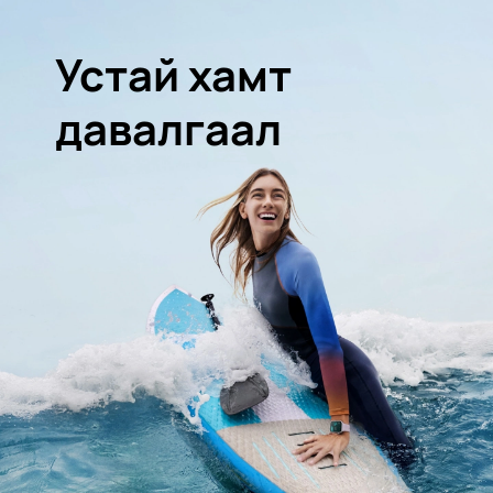
Устай хамт
давалгаал