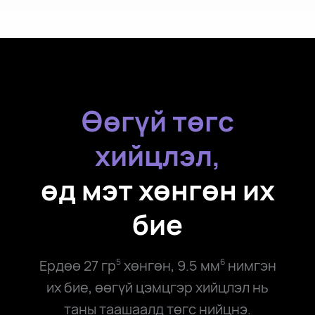
Өөгүй төгс
хийцлэл,
өд мэт хөнгөн их
бие
Ердөө
27 гр
хөнгөн,
9.5 мм
нимгэн
5
6
их бие, өөгүй цэмцгэр хийцлэл нь
таны таашаалд төгс нийцнэ.