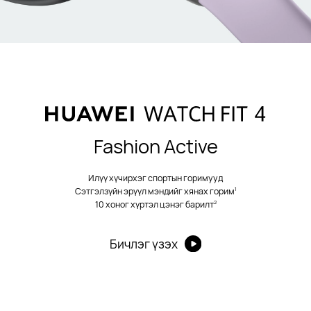
Fashion Active
Илүү хүчирхэг спортын горимууд
1
Сэтгэлзүйн эрүүл мэндийг хянах горим
2
10 хоног хүртэл цэнэг барилт
Бичлэг үзэх