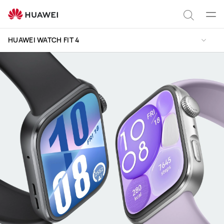
HUAWEI
WATCH
Цэс
Хайлт
FIT
нээх
HUAWEI WATCH FIT 4
4