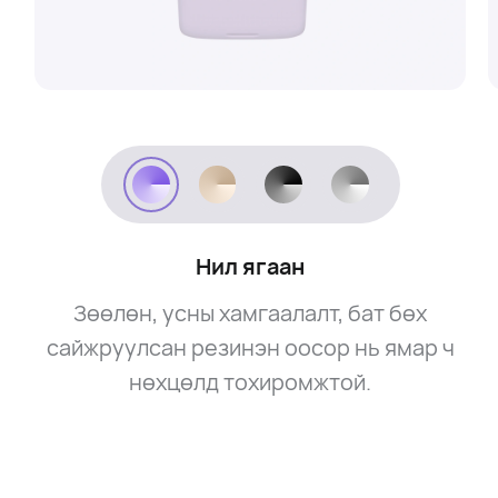
Нил ягаан
Зөөлөн, усны хамгаалалт, бат бөх
сайжруулсан резинэн оосор нь ямар ч
нөхцөлд тохиромжтой.