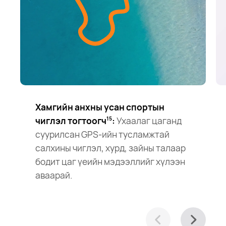
Хамгийн анхны усан спортын
чиглэл тогтоогч
:
Ухаалаг цаганд
15
суурилсан GPS-ийн тусламжтай
салхины чиглэл, хурд, зайны талаар
бодит цаг үеийн мэдээллийг хүлээн
аваарай.