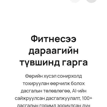
Фитнесээ
дараагийн
түвшинд гарга
Өөрийн хүсэл сонирхолд
тохируулан өөрчилж болох
дасгалын төлөвлөгөө, AI-ийн
сайжруулсан дасгалжуулалт, 100+
дасгалын горимд зориулсан дүн