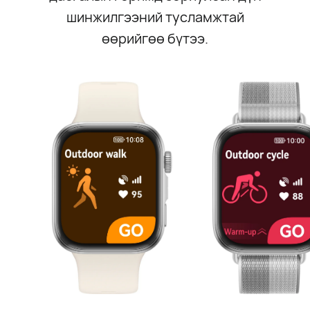
шинжилгээний тусламжтай
өөрийгөө бүтээ.⁠