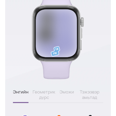
Энгийн
Геометрик
Эможи
Тэжээвэр
дүрс
амьтад