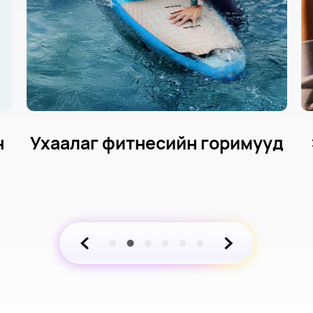
н
Ухаалаг фитнесийн горимууд