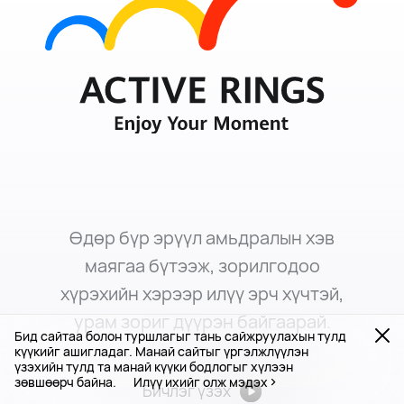
Өдөр бүр эрүүл амьдралын хэв
маягаа бүтээж, зорилгодоо
хүрэхийн хэрээр илүү эрч хүчтэй,
урам зориг дүүрэн байгаарай.
Бид сайтаа болон туршлагыг тань сайжруулахын тулд
күүкийг ашигладаг. Манай сайтыг үргэлжлүүлэн
үзэхийн тулд та манай күүки бодлогыг хүлээн
зөвшөөрч байна.
Илүү ихийг олж мэдэх
Бичлэг үзэх