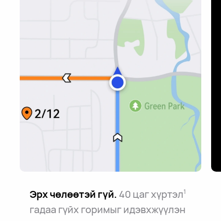
Эрх чөлөөтэй гүй.
40 цаг хүртэл
1
гадаа гүйх горимыг идэвхжүүлэн