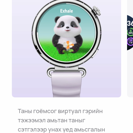
Таны гоёмсог виртуал гэрийн
тэжээмэл амьтан таныг
сэтгэлээр унах үед амьсгалын