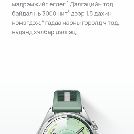
мэдрэмжийг өгдөг.
Дэлгэцийн тод
4
байдал нь 3000 нит
дээр 1.5 дахин
5
нэмэгдэж,
гадаа нарны гэрэлд ч тод,
4
нүдэнд хялбар дэлгэц.