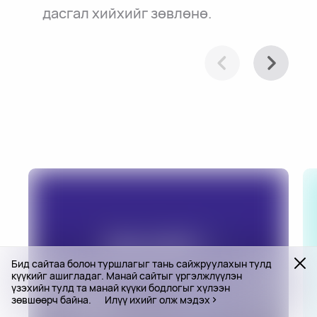
дасгал хийхийг зөвлөнө.
Бид сайтаа болон туршлагыг тань сайжруулахын тулд
күүкийг ашигладаг. Манай сайтыг үргэлжлүүлэн
үзэхийн тулд та манай күүки бодлогыг хүлээн
зөвшөөрч байна.
Илүү ихийг олж мэдэх