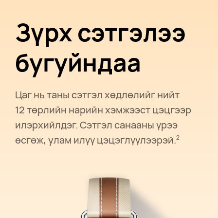
Зүрх сэтгэлээ
бугуйндаа
Цаг нь таны сэтгэл хөдлөлийг нийт
12⁠ төрлийн нарийн хэмжээст цэцгээр
илэрхийлдэг. Сэтгэл санааны үрээ
өсгөж, улам илүү цэцэглүүлээрэй.
2