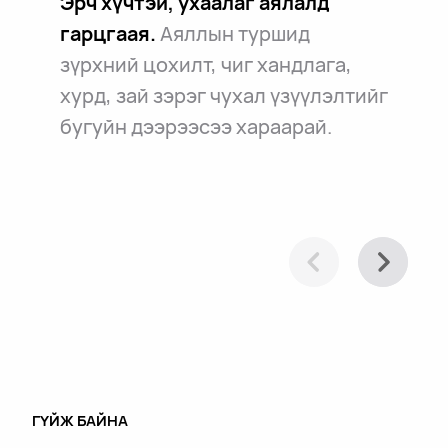
Эрч хүчтэй, ухаалаг аялалд
Аюулгүй амар тайван зам.
Өөрийн замтай танил бол.
Өдөр
гарцгаая.
Аяллын туршид
Яаралтай нөхцөлд үргэлж таны
тутмын зорчилт, аялал алинд нь ч
зүрхний цохилт, чиг хандлага,
хажууд. Зүгээр л амар.
бай илүү амар чиглүүлнэ.
хурд, зай зэрэг чухал үзүүлэлтийг
бугуйн дээрээсээ хараарай.
ГҮЙЖ БАЙНА