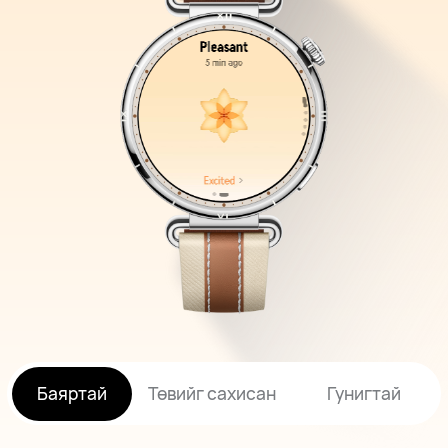
Баяртай
Төвийг сахисан
Гунигтай