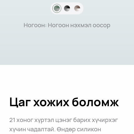
Ногоон: Ногоон нэхмэл оосор
Цаг хожих боломж
21 хоног хүртэл цэнэг барих хүчирхэг
хүчин чадалтай. Өндөр силикон