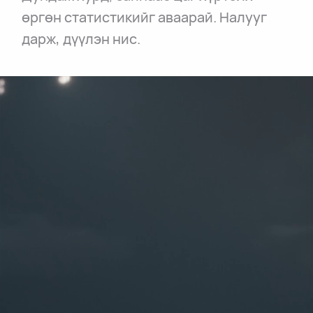
өргөн статистикийг аваарай. Налууг
дарж, дүүлэн нис.