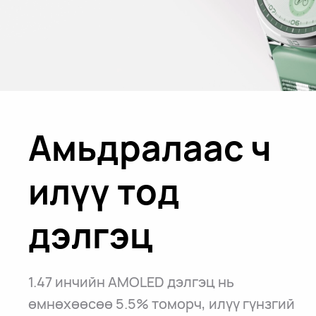
Амьдралаас ч
илүү тод
дэлгэц
1.47 инчийн AMOLED дэлгэц нь
өмнөхөөсөө 5.5% томорч, илүү гүнзгий