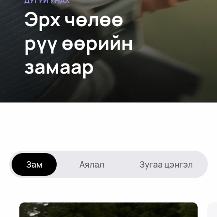
Эрх чөлөө
рүү өөрийн
замаар
Зам
Аялал
Зугаа цэнгэл