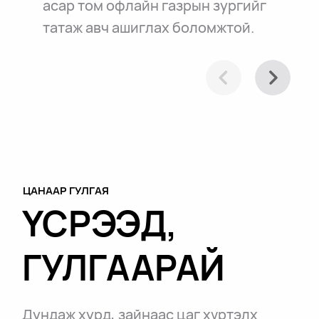
асар том офлайн газрын зургийг
татаж авч ашиглах боломжтой.
ЦАНААР ГУЛГАЯ
ҮСРЭЭД,
ГУЛГААРАЙ
Дундаж хурд, зайнаас цаг хүртэлх