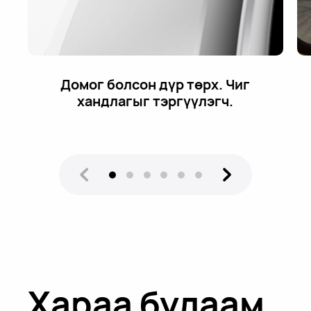
21 хоног хүртэл батарей
ашиглалтын хугацаа.
1
Хараа булаам