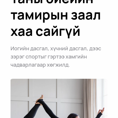
тамирын заал
хаа сайгүй
Иогийн дасгал, хүчний дасгал, дээс
зэрэг спортыг гэртээ хамгийн
чадварлагаар хөгжилд.