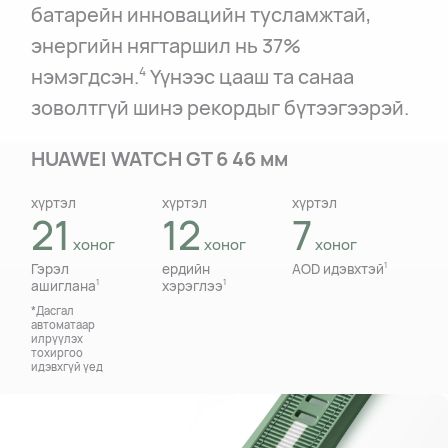
батарейн инновацийн тусламжтай,
энергийн нягтаршил нь 37%
нэмэгдсэн.
Үүнээс цааш та санаа
4
зоволтгүй шинэ рекордыг бүтээгээрэй.
HUAWEI WATCH GT 6 46 мм
хүртэл
хүртэл
хүртэл
хүртэл
хүртэл
хүртэл
21
14
12
7
7
5
хоног
хоног
хоног
хоног
хоног
хоног
Гэрэл
Гэрэл
ердийн
ердийн
AOD идэвхтэй
AOD идэвхтэй
1
1
ашиглана
ашиглана
хэрэглээ
хэрэглээ
1
1
1
1
*Дасгал
*Дасгал
автоматаар
автоматаар
илрүүлэх
илрүүлэх
тохиргоо
тохиргоо
идэвхгүй үед
идэвхгүй үед