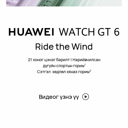
Ride the Wind
21 хоног цэнэг барилт | Нарийвчилсан
дугуйн спортын горим
1
Сэтгэл хөдлөл хянах горим
2
Видеог үзнэ үү