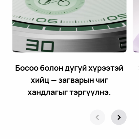
Босоо болон дугуй хүрээтэй
хийц⁠ — загварын чиг
хандлагыг тэргүүлнэ.