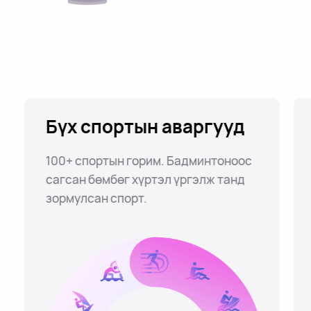
Бүх спортын аваргууд
100+ спортын горим. Бадминтоноос
сагсан бөмбөг хүртэл үргэлж танд
зормулсан спорт.