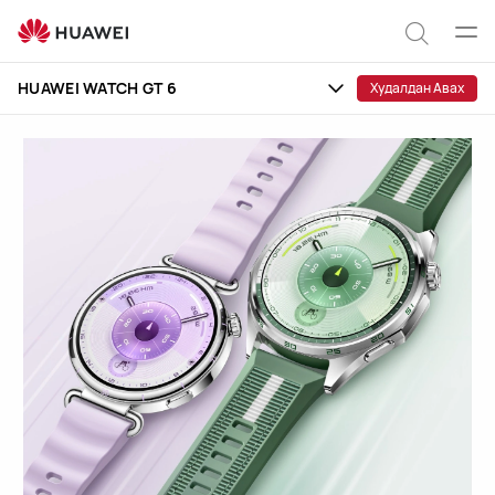
HUAWEI
WATCH
Цэс
Хайлт
GT
нээх
HUAWEI WATCH GT 6
Худалдан Авах
6