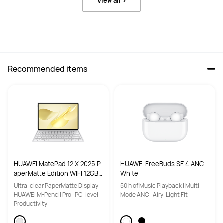
View all >
Recommended items
HUAWEI MatePad 12 X 2025 P
HUAWEI FreeBuds SE 4 ANC
aperMatte Edition WIFI 12GB+
White
256GB White Inbox Keyboard
Ultra-clear PaperMatte Display |
50 h of Music Playback | Multi-
HUAWEI M-Pencil Pro | PC-level
Mode ANC | Airy-Light Fit
Productivity