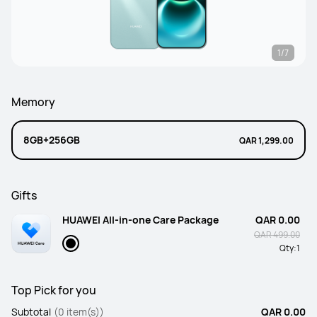
1/7
Memory
8GB+256GB
QAR 1,299.00
Gifts
HUAWEI All-in-one Care Package
QAR 0.00
QAR 499.00
Qty:
1
Top Pick for you
Subtotal
(0 item(s))
QAR 0.00