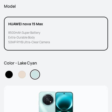
Model
HUAWEI nova 15 Max
8500mAh Super Battery
Extra-Durable Body
50MP RYYB Ultra-Clear Camera
Color - Lake Cyan