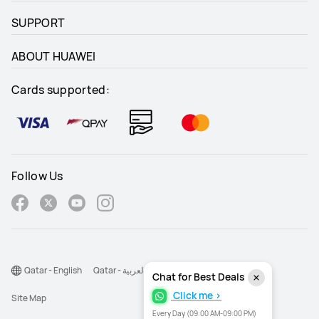
SUPPORT
ABOUT HUAWEI
Cards supported:
Follow Us
Qatar - English
Qatar - اللغة العربية
Chat for Best Deals
Click me >
Site Map
Every Day (09:00 AM-09:00 PM)