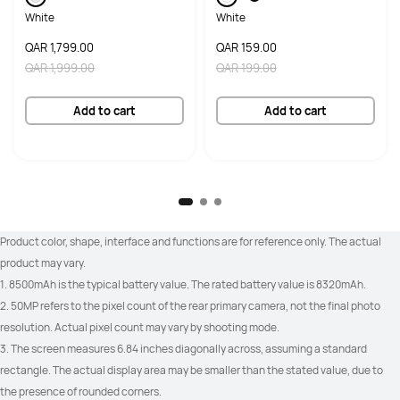
White
White
QAR 1,799.00
QAR 159.00
QAR 1,999.00
QAR 199.00
Add to cart
Add to cart
Product color, shape, interface and functions are for reference only. The actual 
product may vary.
1. 8500mAh is the typical battery value. The rated battery value is 8320mAh.
2. 50MP refers to the pixel count of the rear primary camera, not the final photo 
resolution. Actual pixel count may vary by shooting mode.
3. The screen measures 6.84 inches diagonally across, assuming a standard 
rectangle. The actual display area may be smaller than the stated value, due to 
the presence of rounded corners.