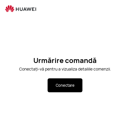
Des
Căruciorul
Căutare
Urmărire comandă
Conectați-vă pentru a vizualiza detaliile comenzii.
Conectare